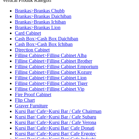
Vertical Produk Kategori
Brankas>Brankas Chubb
Brankas>Brankas Daichiban
Brankas>Brankas Ichiban
Brankas>Brankas Lion
Card Cabinet
Cash Box>Cash Box Daichiban
Cash Box>Cash Box Ichiban
Direction Cabinet
Filling Cabinet>Filling Cabinet Alba
Filling Cabinet>Filling Cabinet Brother
Filling Cabinet>Filling Cabinet Emporium
Filling Cabinet>Filling Cabinet Kozure
Filling Cabinet>Filling Cabinet Lion
Filling Cabinet>Filling Cabinet Tiger
Filling Cabinet>Filling Cabinet Vip
Fire Proof Cabinet
Flip Chart
Graver Furniture
Kursi Bar/ Cafe>Kursi Bar / Cafe Chairman
Kursi Bar/ Cafe>Kursi Bar / Cafe Subaru
Kursi Bar/ Cafe>Kursi Bar / Cafe Verona
Kursi Bar/ Cafe>Kursi Bar/ Cafe Donati
Kursi Bar/ Cafe>Kursi Bar/ Cafe Ergotec