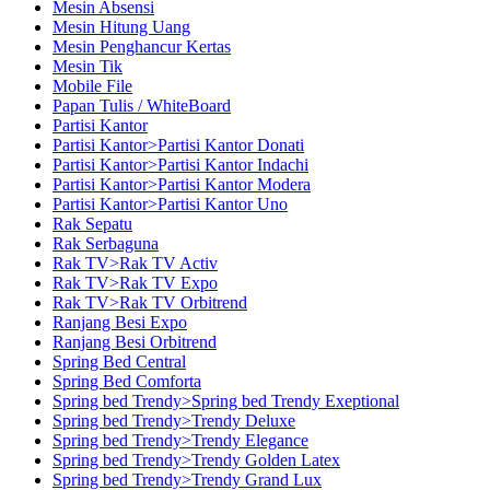
Mesin Absensi
Mesin Hitung Uang
Mesin Penghancur Kertas
Mesin Tik
Mobile File
Papan Tulis / WhiteBoard
Partisi Kantor
Partisi Kantor>Partisi Kantor Donati
Partisi Kantor>Partisi Kantor Indachi
Partisi Kantor>Partisi Kantor Modera
Partisi Kantor>Partisi Kantor Uno
Rak Sepatu
Rak Serbaguna
Rak TV>Rak TV Activ
Rak TV>Rak TV Expo
Rak TV>Rak TV Orbitrend
Ranjang Besi Expo
Ranjang Besi Orbitrend
Spring Bed Central
Spring Bed Comforta
Spring bed Trendy>Spring bed Trendy Exeptional
Spring bed Trendy>Trendy Deluxe
Spring bed Trendy>Trendy Elegance
Spring bed Trendy>Trendy Golden Latex
Spring bed Trendy>Trendy Grand Lux