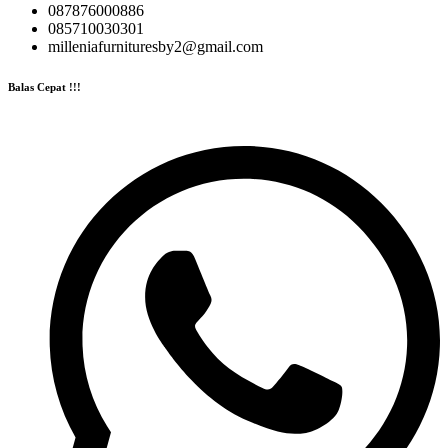
087876000886
085710030301
milleniafurnituresby2@gmail.com
Balas Cepat !!!