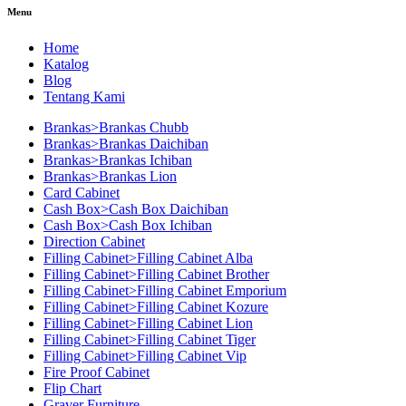
Menu
Home
Katalog
Blog
Tentang Kami
Brankas>Brankas Chubb
Brankas>Brankas Daichiban
Brankas>Brankas Ichiban
Brankas>Brankas Lion
Card Cabinet
Cash Box>Cash Box Daichiban
Cash Box>Cash Box Ichiban
Direction Cabinet
Filling Cabinet>Filling Cabinet Alba
Filling Cabinet>Filling Cabinet Brother
Filling Cabinet>Filling Cabinet Emporium
Filling Cabinet>Filling Cabinet Kozure
Filling Cabinet>Filling Cabinet Lion
Filling Cabinet>Filling Cabinet Tiger
Filling Cabinet>Filling Cabinet Vip
Fire Proof Cabinet
Flip Chart
Graver Furniture