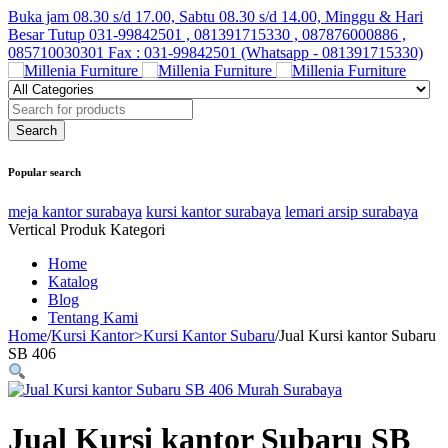
Buka jam 08.30 s/d 17.00, Sabtu 08.30 s/d 14.00, Minggu & Hari
Besar Tutup
031-99842501 , 081391715330 , 087876000886 ,
085710030301 Fax : 031-99842501 (Whatsapp - 081391715330)
Popular search
meja kantor surabaya
kursi kantor surabaya
lemari arsip surabaya
Vertical Produk Kategori
Home
Katalog
Blog
Tentang Kami
Home
/
Kursi Kantor>Kursi Kantor Subaru
/
Jual Kursi kantor Subaru
SB 406
Jual Kursi kantor Subaru SB