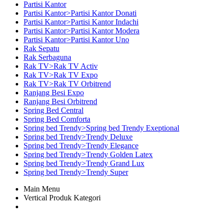
Partisi Kantor
Partisi Kantor>Partisi Kantor Donati
Partisi Kantor>Partisi Kantor Indachi
Partisi Kantor>Partisi Kantor Modera
Partisi Kantor>Partisi Kantor Uno
Rak Sepatu
Rak Serbaguna
Rak TV>Rak TV Activ
Rak TV>Rak TV Expo
Rak TV>Rak TV Orbitrend
Ranjang Besi Expo
Ranjang Besi Orbitrend
Spring Bed Central
Spring Bed Comforta
Spring bed Trendy>Spring bed Trendy Exeptional
Spring bed Trendy>Trendy Deluxe
Spring bed Trendy>Trendy Elegance
Spring bed Trendy>Trendy Golden Latex
Spring bed Trendy>Trendy Grand Lux
Spring bed Trendy>Trendy Super
Main Menu
Vertical Produk Kategori