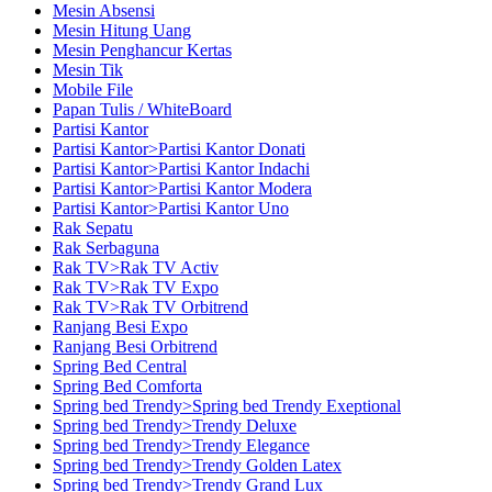
Mesin Absensi
Mesin Hitung Uang
Mesin Penghancur Kertas
Mesin Tik
Mobile File
Papan Tulis / WhiteBoard
Partisi Kantor
Partisi Kantor>Partisi Kantor Donati
Partisi Kantor>Partisi Kantor Indachi
Partisi Kantor>Partisi Kantor Modera
Partisi Kantor>Partisi Kantor Uno
Rak Sepatu
Rak Serbaguna
Rak TV>Rak TV Activ
Rak TV>Rak TV Expo
Rak TV>Rak TV Orbitrend
Ranjang Besi Expo
Ranjang Besi Orbitrend
Spring Bed Central
Spring Bed Comforta
Spring bed Trendy>Spring bed Trendy Exeptional
Spring bed Trendy>Trendy Deluxe
Spring bed Trendy>Trendy Elegance
Spring bed Trendy>Trendy Golden Latex
Spring bed Trendy>Trendy Grand Lux