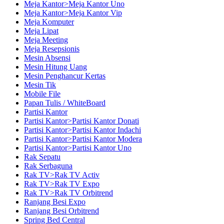
Meja Kantor>Meja Kantor Uno
Meja Kantor>Meja Kantor Vip
Meja Komputer
Meja Lipat
Meja Meeting
Meja Resepsionis
Mesin Absensi
Mesin Hitung Uang
Mesin Penghancur Kertas
Mesin Tik
Mobile File
Papan Tulis / WhiteBoard
Partisi Kantor
Partisi Kantor>Partisi Kantor Donati
Partisi Kantor>Partisi Kantor Indachi
Partisi Kantor>Partisi Kantor Modera
Partisi Kantor>Partisi Kantor Uno
Rak Sepatu
Rak Serbaguna
Rak TV>Rak TV Activ
Rak TV>Rak TV Expo
Rak TV>Rak TV Orbitrend
Ranjang Besi Expo
Ranjang Besi Orbitrend
Spring Bed Central