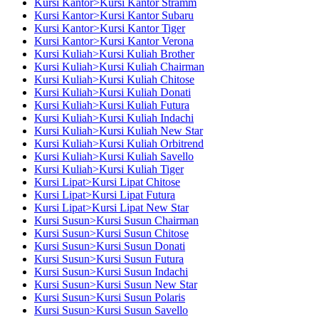
Kursi Kantor>Kursi Kantor Stramm
Kursi Kantor>Kursi Kantor Subaru
Kursi Kantor>Kursi Kantor Tiger
Kursi Kantor>Kursi Kantor Verona
Kursi Kuliah>Kursi Kuliah Brother
Kursi Kuliah>Kursi Kuliah Chairman
Kursi Kuliah>Kursi Kuliah Chitose
Kursi Kuliah>Kursi Kuliah Donati
Kursi Kuliah>Kursi Kuliah Futura
Kursi Kuliah>Kursi Kuliah Indachi
Kursi Kuliah>Kursi Kuliah New Star
Kursi Kuliah>Kursi Kuliah Orbitrend
Kursi Kuliah>Kursi Kuliah Savello
Kursi Kuliah>Kursi Kuliah Tiger
Kursi Lipat>Kursi Lipat Chitose
Kursi Lipat>Kursi Lipat Futura
Kursi Lipat>Kursi Lipat New Star
Kursi Susun>Kursi Susun Chairman
Kursi Susun>Kursi Susun Chitose
Kursi Susun>Kursi Susun Donati
Kursi Susun>Kursi Susun Futura
Kursi Susun>Kursi Susun Indachi
Kursi Susun>Kursi Susun New Star
Kursi Susun>Kursi Susun Polaris
Kursi Susun>Kursi Susun Savello