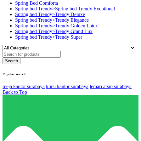
Spring Bed Comforta
Spring bed Trendy>Spring bed Trendy Exeptional
Spring bed Trendy>Trendy Deluxe
Spring bed Trendy>Trendy Elegance
Spring bed Trendy>Trendy Golden Latex
Spring bed Trendy>Trendy Grand Lux
Spring bed Trendy>Trendy Super
Popular search
meja kantor surabaya
kursi kantor surabaya
lemari arsip surabaya
Back to Top