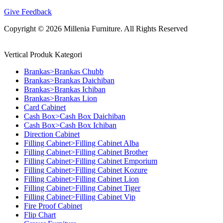
Give Feedback
Copyright © 2026 Millenia Furniture. All Rights Reserved
Vertical Produk Kategori
Brankas>Brankas Chubb
Brankas>Brankas Daichiban
Brankas>Brankas Ichiban
Brankas>Brankas Lion
Card Cabinet
Cash Box>Cash Box Daichiban
Cash Box>Cash Box Ichiban
Direction Cabinet
Filling Cabinet>Filling Cabinet Alba
Filling Cabinet>Filling Cabinet Brother
Filling Cabinet>Filling Cabinet Emporium
Filling Cabinet>Filling Cabinet Kozure
Filling Cabinet>Filling Cabinet Lion
Filling Cabinet>Filling Cabinet Tiger
Filling Cabinet>Filling Cabinet Vip
Fire Proof Cabinet
Flip Chart