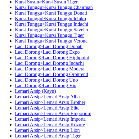
Kursi Susun>Kursi Susun Tiger
Kursi Tunggu>Kursi Tunggu Chairman
Kursi Tunggu>Kursi Tunggu Donati
Kursi Tunggu>Kursi Tunggu Ichiko
Kursi Tunggu>Kursi Tunggu Indachi
Kursi Tunggu>Kursi Tunggu Savello
Kursi Tunggu>Kursi Tunggu Tiger
Kursi Tunggu>Kursi Tunggu Verona
Laci Dorong>Laci Dorong Donati
Laci Dorong>Laci Dorong Expo
Laci Dorong>Laci Dorong Highpoint
Laci Dorong>Laci Dorong Indachi
Laci Dorong>Laci Dorong Modera
Laci Dorong>Laci Dorong Orbitrend
Laci Dorong>Laci Dorong Uno
Laci Dorong>Laci Dorong Vip
Lemari Arsip (Kayu)
Lemari Arsip>Lemari Arsip Alba
Lemari Arsip>Lemari Arsip Brother
Lemari Arsip>Lemari Arsip Elite
Lemari Arsip>Lemari Arsip Emporium
Lemari Arsip>Lemari Arsip Importa
Lemari Arsip>Lemari Arsip Kozure
Lemari Arsip>Lemari Arsip Lion
Lemari Arsip>Lemari Arsip Tiger