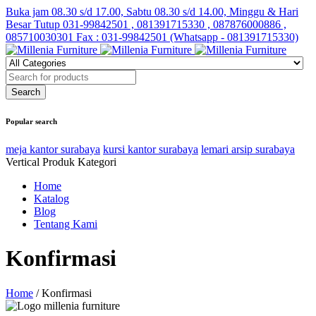
Buka jam 08.30 s/d 17.00, Sabtu 08.30 s/d 14.00, Minggu & Hari
Besar Tutup
031-99842501 , 081391715330 , 087876000886 ,
085710030301 Fax : 031-99842501 (Whatsapp - 081391715330)
Popular search
meja kantor surabaya
kursi kantor surabaya
lemari arsip surabaya
Vertical Produk Kategori
Home
Katalog
Blog
Tentang Kami
Konfirmasi
Home
/
Konfirmasi