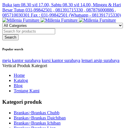
Buka jam 08.30 s/d 17.00, Sabtu 08.30 s/d 14.00, Minggu & Hari
Besar Tutup
031-99842501 , 081391715330 , 087876000886 ,
085710030301 Fax : 031-99842501 (Whatsapp - 081391715330)
Popular search
meja kantor surabaya
kursi kantor surabaya
lemari arsip surabaya
Vertical Produk Kategori
Home
Katalog
Blog
Tentang Kami
Kategori produk
Brankas>Brankas Chubb
Brankas>Brankas Daichiban
Brankas>Brankas Ichiban