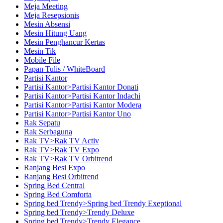
Meja Meeting
Meja Resepsionis
Mesin Absensi
Mesin Hitung Uang
Mesin Penghancur Kertas
Mesin Tik
Mobile File
Papan Tulis / WhiteBoard
Partisi Kantor
Partisi Kantor>Partisi Kantor Donati
Partisi Kantor>Partisi Kantor Indachi
Partisi Kantor>Partisi Kantor Modera
Partisi Kantor>Partisi Kantor Uno
Rak Sepatu
Rak Serbaguna
Rak TV>Rak TV Activ
Rak TV>Rak TV Expo
Rak TV>Rak TV Orbitrend
Ranjang Besi Expo
Ranjang Besi Orbitrend
Spring Bed Central
Spring Bed Comforta
Spring bed Trendy>Spring bed Trendy Exeptional
Spring bed Trendy>Trendy Deluxe
Spring bed Trendy>Trendy Elegance