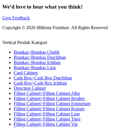
We’d love to hear what you think!
Give Feedback
Copyright © 2026 Millenia Furniture. All Rights Reserved
Vertical Produk Kategori
Brankas>Brankas Chubb
Brankas>Brankas Daichiban
Brankas>Brankas Ichiban
Brankas>Brankas Lion
Card Cabinet
Cash Box>Cash Box Daichiban
Cash Box>Cash Box Ichiban
Direction Cabinet
Filling Cabinet>Filling Cabinet Alba
Filling Cabinet>Filling Cabinet Brother
Filling Cabinet>Filling Cabinet Emporium
Filling Cabinet>Filling Cabinet Kozure
Filling Cabinet>Filling Cabinet Lion
Filling Cabinet>Filling Cabinet Tiger
Filling Cabinet>Filling Cabinet Vip