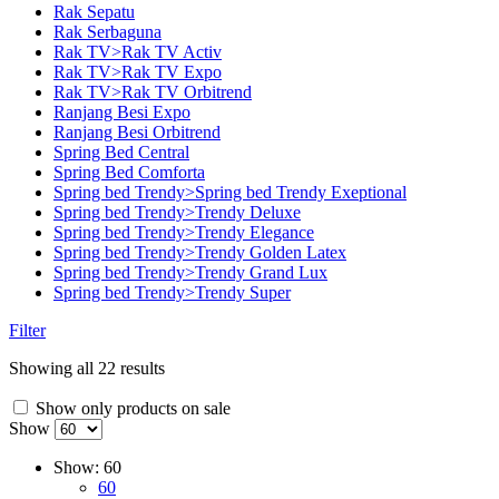
Rak Sepatu
Rak Serbaguna
Rak TV>Rak TV Activ
Rak TV>Rak TV Expo
Rak TV>Rak TV Orbitrend
Ranjang Besi Expo
Ranjang Besi Orbitrend
Spring Bed Central
Spring Bed Comforta
Spring bed Trendy>Spring bed Trendy Exeptional
Spring bed Trendy>Trendy Deluxe
Spring bed Trendy>Trendy Elegance
Spring bed Trendy>Trendy Golden Latex
Spring bed Trendy>Trendy Grand Lux
Spring bed Trendy>Trendy Super
Filter
Showing all 22 results
Show only products on sale
Show
Show:
60
60