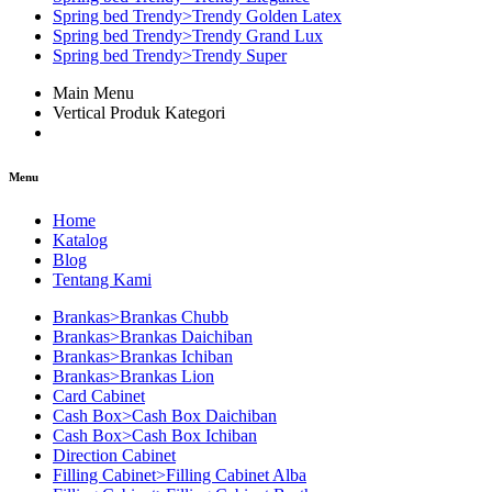
Spring bed Trendy>Trendy Golden Latex
Spring bed Trendy>Trendy Grand Lux
Spring bed Trendy>Trendy Super
Main Menu
Vertical Produk Kategori
Menu
Home
Katalog
Blog
Tentang Kami
Brankas>Brankas Chubb
Brankas>Brankas Daichiban
Brankas>Brankas Ichiban
Brankas>Brankas Lion
Card Cabinet
Cash Box>Cash Box Daichiban
Cash Box>Cash Box Ichiban
Direction Cabinet
Filling Cabinet>Filling Cabinet Alba