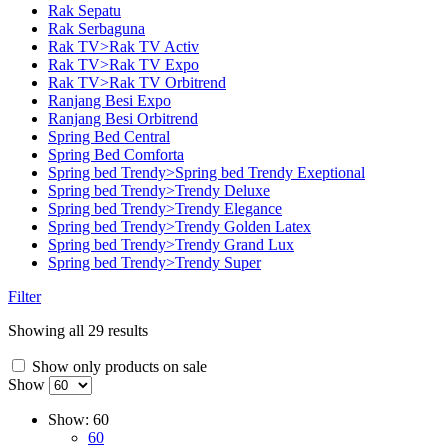
Rak Sepatu
Rak Serbaguna
Rak TV>Rak TV Activ
Rak TV>Rak TV Expo
Rak TV>Rak TV Orbitrend
Ranjang Besi Expo
Ranjang Besi Orbitrend
Spring Bed Central
Spring Bed Comforta
Spring bed Trendy>Spring bed Trendy Exeptional
Spring bed Trendy>Trendy Deluxe
Spring bed Trendy>Trendy Elegance
Spring bed Trendy>Trendy Golden Latex
Spring bed Trendy>Trendy Grand Lux
Spring bed Trendy>Trendy Super
Filter
Showing all 29 results
Show only products on sale
Show
Show:
60
60