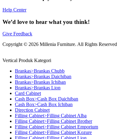
Help Center
We’d love to hear what you think!
Give Feedback
Copyright © 2026 Millenia Furniture. All Rights Reserved
Vertical Produk Kategori
Brankas>Brankas Chubb
Brankas>Brankas Daichiban
Brankas>Brankas Ichiban
Brankas>Brankas Lion
Card Cabinet
Cash Box>Cash Box Daichiban
Cash Box>Cash Box Ichiban
Direction Cabinet
Filling Cabinet>Filling Cabinet Alba
Filling Cabinet>Filling Cabinet Brother
Filling Cabinet>Filling Cabinet Emporium
Filling Cabinet>Filling Cabinet Kozure
Filling Cabinet>Filling Cabinet Lion