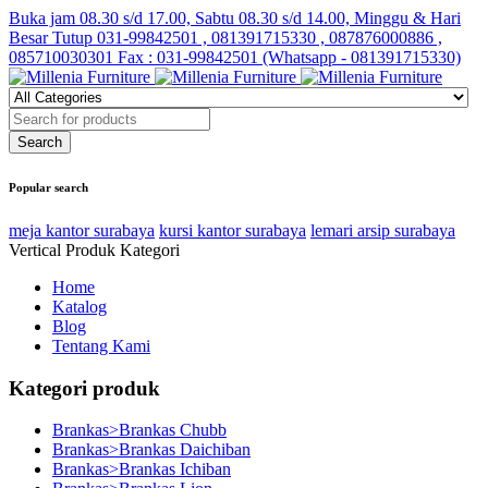
Buka jam 08.30 s/d 17.00, Sabtu 08.30 s/d 14.00, Minggu & Hari
Besar Tutup
031-99842501 , 081391715330 , 087876000886 ,
085710030301 Fax : 031-99842501 (Whatsapp - 081391715330)
Popular search
meja kantor surabaya
kursi kantor surabaya
lemari arsip surabaya
Vertical Produk Kategori
Home
Katalog
Blog
Tentang Kami
Kategori produk
Brankas>Brankas Chubb
Brankas>Brankas Daichiban
Brankas>Brankas Ichiban