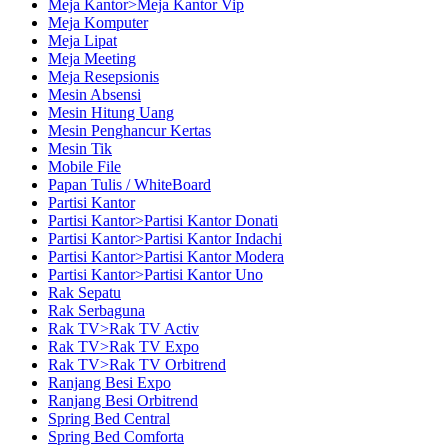
Meja Kantor>Meja Kantor Vip
Meja Komputer
Meja Lipat
Meja Meeting
Meja Resepsionis
Mesin Absensi
Mesin Hitung Uang
Mesin Penghancur Kertas
Mesin Tik
Mobile File
Papan Tulis / WhiteBoard
Partisi Kantor
Partisi Kantor>Partisi Kantor Donati
Partisi Kantor>Partisi Kantor Indachi
Partisi Kantor>Partisi Kantor Modera
Partisi Kantor>Partisi Kantor Uno
Rak Sepatu
Rak Serbaguna
Rak TV>Rak TV Activ
Rak TV>Rak TV Expo
Rak TV>Rak TV Orbitrend
Ranjang Besi Expo
Ranjang Besi Orbitrend
Spring Bed Central
Spring Bed Comforta