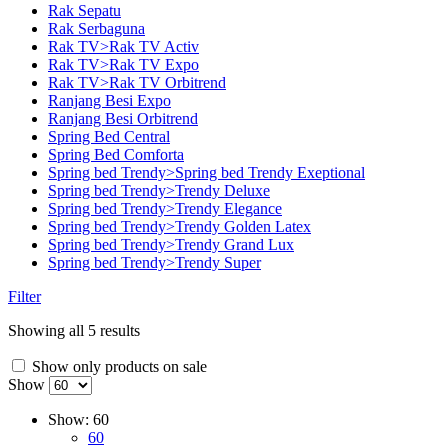
Rak Sepatu
Rak Serbaguna
Rak TV>Rak TV Activ
Rak TV>Rak TV Expo
Rak TV>Rak TV Orbitrend
Ranjang Besi Expo
Ranjang Besi Orbitrend
Spring Bed Central
Spring Bed Comforta
Spring bed Trendy>Spring bed Trendy Exeptional
Spring bed Trendy>Trendy Deluxe
Spring bed Trendy>Trendy Elegance
Spring bed Trendy>Trendy Golden Latex
Spring bed Trendy>Trendy Grand Lux
Spring bed Trendy>Trendy Super
Filter
Showing all 5 results
Show only products on sale
Show
Show:
60
60