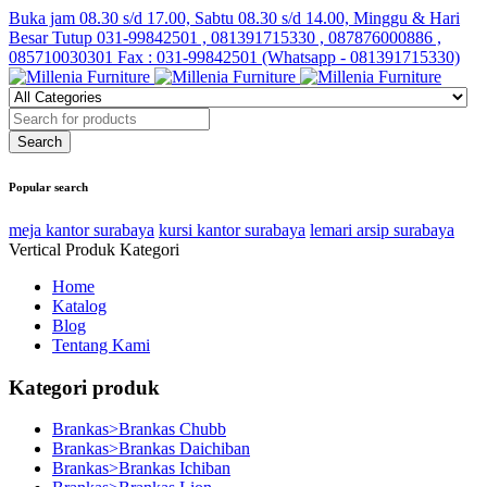
Buka jam 08.30 s/d 17.00, Sabtu 08.30 s/d 14.00, Minggu & Hari
Besar Tutup
031-99842501 , 081391715330 , 087876000886 ,
085710030301 Fax : 031-99842501 (Whatsapp - 081391715330)
Popular search
meja kantor surabaya
kursi kantor surabaya
lemari arsip surabaya
Vertical Produk Kategori
Home
Katalog
Blog
Tentang Kami
Kategori produk
Brankas>Brankas Chubb
Brankas>Brankas Daichiban
Brankas>Brankas Ichiban