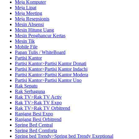
Meja Komputer
Meja Lipat
Meja Meeting
Meja Resepsionis
Mesin Absensi
Mesin Hitung Uang
Mesin Penghancur Kertas
Mesin Tik
Mobile File
Papan Tulis / WhiteBoard
Partisi Kantor
Partisi Kantor>Partisi Kantor Donati
Partisi Kantor>Partisi Kantor Indachi
Partisi Kantor>Partisi Kantor Modera
Partisi Kantor>Partisi Kantor Uno
Rak Sepatu
Rak Serbaguna
Rak TV>Rak TV Activ
Rak TV>Rak TV Expo
Rak TV>Rak TV Orbitrend
Ranjang Besi Expo
Ranjang Besi Orbitrend
Spring Bed Central
Spring Bed Comforta
Spring bed Trendy>Spring bed Trendy Exeptional