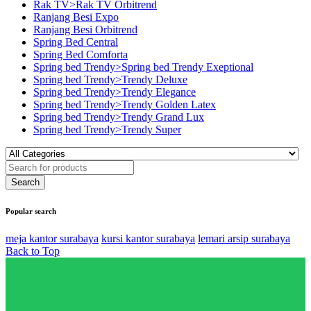
Rak TV>Rak TV Orbitrend
Ranjang Besi Expo
Ranjang Besi Orbitrend
Spring Bed Central
Spring Bed Comforta
Spring bed Trendy>Spring bed Trendy Exeptional
Spring bed Trendy>Trendy Deluxe
Spring bed Trendy>Trendy Elegance
Spring bed Trendy>Trendy Golden Latex
Spring bed Trendy>Trendy Grand Lux
Spring bed Trendy>Trendy Super
Popular search
meja kantor surabaya
kursi kantor surabaya
lemari arsip surabaya
Back to Top