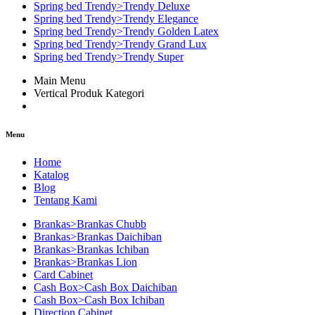
Spring bed Trendy>Trendy Deluxe
Spring bed Trendy>Trendy Elegance
Spring bed Trendy>Trendy Golden Latex
Spring bed Trendy>Trendy Grand Lux
Spring bed Trendy>Trendy Super
Main Menu
Vertical Produk Kategori
Menu
Home
Katalog
Blog
Tentang Kami
Brankas>Brankas Chubb
Brankas>Brankas Daichiban
Brankas>Brankas Ichiban
Brankas>Brankas Lion
Card Cabinet
Cash Box>Cash Box Daichiban
Cash Box>Cash Box Ichiban
Direction Cabinet