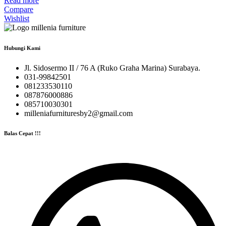
Read more
Compare
Wishlist
Hubungi Kami
Jl. Sidosermo II / 76 A (Ruko Graha Marina) Surabaya.
031-99842501
081233530110
087876000886
085710030301
milleniafurnituresby2@gmail.com
Balas Cepat !!!