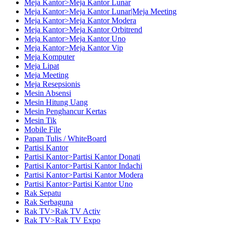
Meja Kantor>Meja Kantor Lunar
Meja Kantor>Meja Kantor Lunar|Meja Meeting
Meja Kantor>Meja Kantor Modera
Meja Kantor>Meja Kantor Orbitrend
Meja Kantor>Meja Kantor Uno
Meja Kantor>Meja Kantor Vip
Meja Komputer
Meja Lipat
Meja Meeting
Meja Resepsionis
Mesin Absensi
Mesin Hitung Uang
Mesin Penghancur Kertas
Mesin Tik
Mobile File
Papan Tulis / WhiteBoard
Partisi Kantor
Partisi Kantor>Partisi Kantor Donati
Partisi Kantor>Partisi Kantor Indachi
Partisi Kantor>Partisi Kantor Modera
Partisi Kantor>Partisi Kantor Uno
Rak Sepatu
Rak Serbaguna
Rak TV>Rak TV Activ
Rak TV>Rak TV Expo