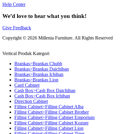
Help Center
We’d love to hear what you think!
Give Feedback
Copyright © 2026 Millenia Furniture. All Rights Reserved
Vertical Produk Kategori
Brankas>Brankas Chubb
Brankas>Brankas Daichiban
Brankas>Brankas Ichiban
Brankas>Brankas Lion
Card Cabinet
Cash Box>Cash Box Daichiban
Cash Box>Cash Box Ichiban
Direction Cabinet
Filling Cabinet>Filling Cabinet Alba
Filling Cabinet>Filling Cabinet Brother
Filling Cabinet>Filling Cabinet Emporium
Filling Cabinet>Filling Cabinet Kozure
Filling Cabinet>Filling Cabinet Lion
Filling Cabinet>Filling Cabinet Tiger