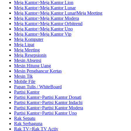
Meja Kantor>Meja Kantor Lion
Meja Kantor>Meja Kantor Lunar
Meja Kantor>Meja Kantor Lunar|Meja Meeting
Meja Kantor>Meja Kantor Modera
Meja Kantor>Meja Kantor Orbitrend
Meja Kantor>Meja Kantor Uno
Meja Kantor>Meja Kantor Vip
Meja Komputer
Meja Lipat
Meja Meeting
Meja Resepsionis
Mesin Absensi
Mesin Hitung Uang
Mesin Penghancur Kertas
Mesin Tik
Mobile File
Papan Tulis / WhiteBoard
Partisi Kantor
Partisi Kantor>Partisi Kantor Donati
Partisi Kantor>Partisi Kantor Indachi
Partisi Kantor>Partisi Kantor Modera
Partisi Kantor>Partisi Kantor Uno
Rak Sepatu
Rak Serbaguna
Rak TV>Rak TV Activ