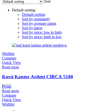
Sort
Default sorting
Default sorting
Sort by popularity
Sort by average rating
Sort by latest
Sort by price: low to high
Sort by price: high to low
Wishlist
Compare
Quick View
Read more
Kursi Kantor Ardent CIRCA 5180
Pesan
Read more
Compare
Quick View
Wishlist