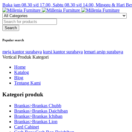
Buka jam 08.30 s/d 17.00, Sabtu 08.30 s/d 14.00, Minggu & Hari Be
Popular search
meja kantor surabaya
kursi kantor surabaya
lemari arsip surabaya
Vertical Produk Kategori
Home
Katalog
Blog
Tentang Kami
Kategori produk
Brankas>Brankas Chubb
Brankas>Brankas Daichiban
Brankas>Brankas Ichiban
Brankas>Brankas Lion
Card Cabinet