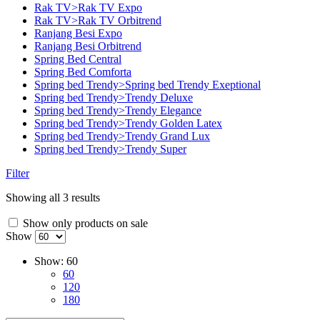
Rak TV>Rak TV Expo
Rak TV>Rak TV Orbitrend
Ranjang Besi Expo
Ranjang Besi Orbitrend
Spring Bed Central
Spring Bed Comforta
Spring bed Trendy>Spring bed Trendy Exeptional
Spring bed Trendy>Trendy Deluxe
Spring bed Trendy>Trendy Elegance
Spring bed Trendy>Trendy Golden Latex
Spring bed Trendy>Trendy Grand Lux
Spring bed Trendy>Trendy Super
Filter
Showing all 3 results
Show only products on sale
Show
Show:
60
60
120
180