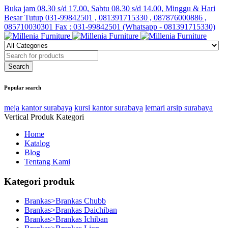
Buka jam 08.30 s/d 17.00, Sabtu 08.30 s/d 14.00, Minggu & Hari
Besar Tutup
031-99842501 , 081391715330 , 087876000886 ,
085710030301 Fax : 031-99842501 (Whatsapp - 081391715330)
Popular search
meja kantor surabaya
kursi kantor surabaya
lemari arsip surabaya
Vertical Produk Kategori
Home
Katalog
Blog
Tentang Kami
Kategori produk
Brankas>Brankas Chubb
Brankas>Brankas Daichiban
Brankas>Brankas Ichiban