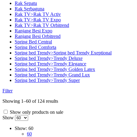
Rak Sepatu
Rak Serbaguna
Rak TV>Rak TV Activ
Rak TV>Rak TV Expo
Rak TV>Rak TV Orbitrend
Ranjang Besi Expo
Ranjang Besi Orbitrend
Spring Bed Central
Spring Bed Comforta
Spring bed Trendy>Spring bed Trendy Exeptional
Spring bed Trendy>Trendy Deluxe
Spring bed Trendy>Trendy Elegance
Spring bed Trendy>Trendy Golden Latex
Spring bed Trendy>Trendy Grand Lux
Spring bed Trendy>Trendy Super
Filter
Showing 1–60 of 124 results
Show only products on sale
Show
Show:
60
60