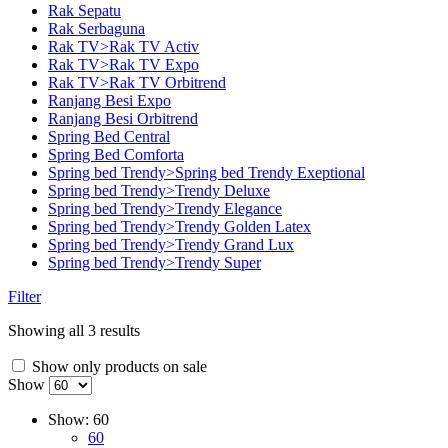
Rak Sepatu
Rak Serbaguna
Rak TV>Rak TV Activ
Rak TV>Rak TV Expo
Rak TV>Rak TV Orbitrend
Ranjang Besi Expo
Ranjang Besi Orbitrend
Spring Bed Central
Spring Bed Comforta
Spring bed Trendy>Spring bed Trendy Exeptional
Spring bed Trendy>Trendy Deluxe
Spring bed Trendy>Trendy Elegance
Spring bed Trendy>Trendy Golden Latex
Spring bed Trendy>Trendy Grand Lux
Spring bed Trendy>Trendy Super
Filter
Showing all 3 results
Show only products on sale
Show
Show:
60
60