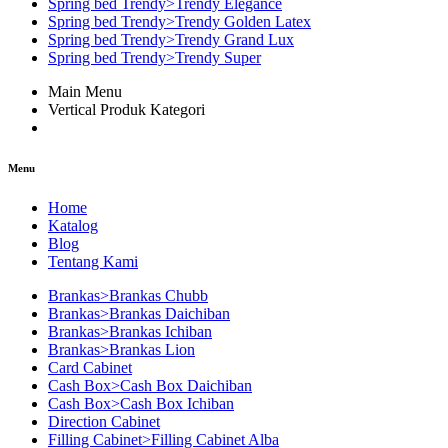
Spring bed Trendy>Trendy Elegance
Spring bed Trendy>Trendy Golden Latex
Spring bed Trendy>Trendy Grand Lux
Spring bed Trendy>Trendy Super
Main Menu
Vertical Produk Kategori
Menu
Home
Katalog
Blog
Tentang Kami
Brankas>Brankas Chubb
Brankas>Brankas Daichiban
Brankas>Brankas Ichiban
Brankas>Brankas Lion
Card Cabinet
Cash Box>Cash Box Daichiban
Cash Box>Cash Box Ichiban
Direction Cabinet
Filling Cabinet>Filling Cabinet Alba