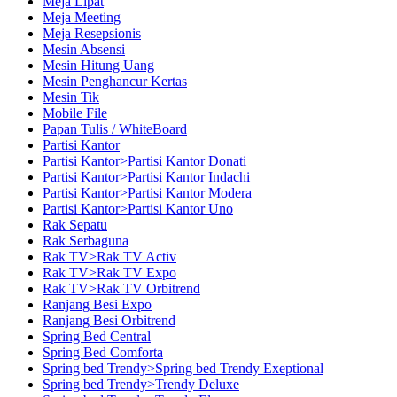
Meja Lipat
Meja Meeting
Meja Resepsionis
Mesin Absensi
Mesin Hitung Uang
Mesin Penghancur Kertas
Mesin Tik
Mobile File
Papan Tulis / WhiteBoard
Partisi Kantor
Partisi Kantor>Partisi Kantor Donati
Partisi Kantor>Partisi Kantor Indachi
Partisi Kantor>Partisi Kantor Modera
Partisi Kantor>Partisi Kantor Uno
Rak Sepatu
Rak Serbaguna
Rak TV>Rak TV Activ
Rak TV>Rak TV Expo
Rak TV>Rak TV Orbitrend
Ranjang Besi Expo
Ranjang Besi Orbitrend
Spring Bed Central
Spring Bed Comforta
Spring bed Trendy>Spring bed Trendy Exeptional
Spring bed Trendy>Trendy Deluxe