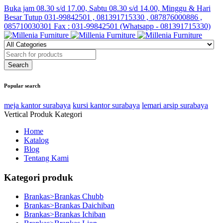
Buka jam 08.30 s/d 17.00, Sabtu 08.30 s/d 14.00, Minggu & Hari
Besar Tutup
031-99842501 , 081391715330 , 087876000886 ,
085710030301 Fax : 031-99842501 (Whatsapp - 081391715330)
Popular search
meja kantor surabaya
kursi kantor surabaya
lemari arsip surabaya
Vertical Produk Kategori
Home
Katalog
Blog
Tentang Kami
Kategori produk
Brankas>Brankas Chubb
Brankas>Brankas Daichiban
Brankas>Brankas Ichiban