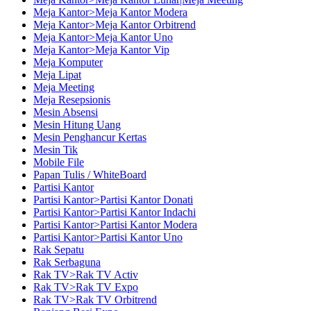
Meja Kantor>Meja Kantor Modera
Meja Kantor>Meja Kantor Orbitrend
Meja Kantor>Meja Kantor Uno
Meja Kantor>Meja Kantor Vip
Meja Komputer
Meja Lipat
Meja Meeting
Meja Resepsionis
Mesin Absensi
Mesin Hitung Uang
Mesin Penghancur Kertas
Mesin Tik
Mobile File
Papan Tulis / WhiteBoard
Partisi Kantor
Partisi Kantor>Partisi Kantor Donati
Partisi Kantor>Partisi Kantor Indachi
Partisi Kantor>Partisi Kantor Modera
Partisi Kantor>Partisi Kantor Uno
Rak Sepatu
Rak Serbaguna
Rak TV>Rak TV Activ
Rak TV>Rak TV Expo
Rak TV>Rak TV Orbitrend