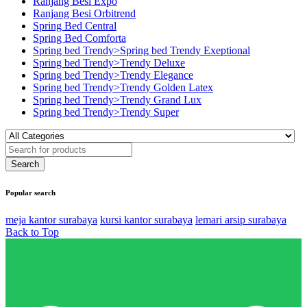
Ranjang Besi Expo
Ranjang Besi Orbitrend
Spring Bed Central
Spring Bed Comforta
Spring bed Trendy>Spring bed Trendy Exeptional
Spring bed Trendy>Trendy Deluxe
Spring bed Trendy>Trendy Elegance
Spring bed Trendy>Trendy Golden Latex
Spring bed Trendy>Trendy Grand Lux
Spring bed Trendy>Trendy Super
Popular search
meja kantor surabaya
kursi kantor surabaya
lemari arsip surabaya
Back to Top