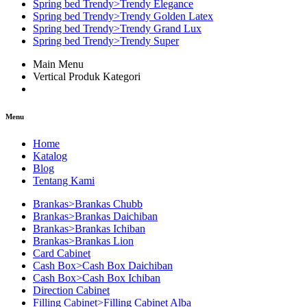
Spring bed Trendy>Trendy Elegance
Spring bed Trendy>Trendy Golden Latex
Spring bed Trendy>Trendy Grand Lux
Spring bed Trendy>Trendy Super
Main Menu
Vertical Produk Kategori
Menu
Home
Katalog
Blog
Tentang Kami
Brankas>Brankas Chubb
Brankas>Brankas Daichiban
Brankas>Brankas Ichiban
Brankas>Brankas Lion
Card Cabinet
Cash Box>Cash Box Daichiban
Cash Box>Cash Box Ichiban
Direction Cabinet
Filling Cabinet>Filling Cabinet Alba