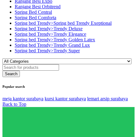
Ranjang Besi Expo
Ranjang Besi Orbitrend
Spring Bed Central
Spring Bed Comforta
Spring bed Trendy>Spring bed Trendy Exeptional
Spring bed Trendy>Trendy Deluxe
Spring bed Trendy>Trendy Elegance
Spring bed Trendy>Trendy Golden Latex
Spring bed Trendy>Trendy Grand Lux
Spring bed Trendy>Trendy Super
Popular search
meja kantor surabaya
kursi kantor surabaya
lemari arsip surabaya
Back to Top