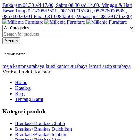
Buka jam 08.30 s/d 17.00, Sabtu 08.30 s/d 14.00, Minggu & Hari
Besar Tutup
031-99842501 , 081391715330 , 087876000886 ,
085710030301 Fax : 031-99842501 (Whatsapp - 081391715330)
Popular search
meja kantor surabaya
kursi kantor surabaya
lemari arsip surabaya
Vertical Produk Kategori
Home
Katalog
Blog
Tentang Kami
Kategori produk
Brankas>Brankas Chubb
Brankas>Brankas Daichiban
Brankas>Brankas Ichiban