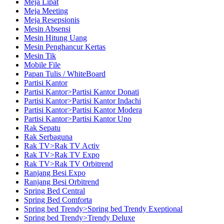
Meja Lipat
Meja Meeting
Meja Resepsionis
Mesin Absensi
Mesin Hitung Uang
Mesin Penghancur Kertas
Mesin Tik
Mobile File
Papan Tulis / WhiteBoard
Partisi Kantor
Partisi Kantor>Partisi Kantor Donati
Partisi Kantor>Partisi Kantor Indachi
Partisi Kantor>Partisi Kantor Modera
Partisi Kantor>Partisi Kantor Uno
Rak Sepatu
Rak Serbaguna
Rak TV>Rak TV Activ
Rak TV>Rak TV Expo
Rak TV>Rak TV Orbitrend
Ranjang Besi Expo
Ranjang Besi Orbitrend
Spring Bed Central
Spring Bed Comforta
Spring bed Trendy>Spring bed Trendy Exeptional
Spring bed Trendy>Trendy Deluxe