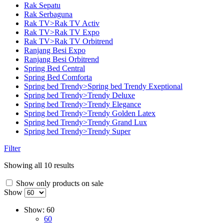
Rak Sepatu
Rak Serbaguna
Rak TV>Rak TV Activ
Rak TV>Rak TV Expo
Rak TV>Rak TV Orbitrend
Ranjang Besi Expo
Ranjang Besi Orbitrend
Spring Bed Central
Spring Bed Comforta
Spring bed Trendy>Spring bed Trendy Exeptional
Spring bed Trendy>Trendy Deluxe
Spring bed Trendy>Trendy Elegance
Spring bed Trendy>Trendy Golden Latex
Spring bed Trendy>Trendy Grand Lux
Spring bed Trendy>Trendy Super
Filter
Showing all 10 results
Show only products on sale
Show
Show:
60
60