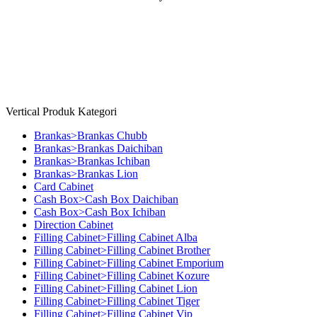
Give Feedback
Copyright © 2026 Millenia Furniture. All Rights Reserved
Vertical Produk Kategori
Brankas>Brankas Chubb
Brankas>Brankas Daichiban
Brankas>Brankas Ichiban
Brankas>Brankas Lion
Card Cabinet
Cash Box>Cash Box Daichiban
Cash Box>Cash Box Ichiban
Direction Cabinet
Filling Cabinet>Filling Cabinet Alba
Filling Cabinet>Filling Cabinet Brother
Filling Cabinet>Filling Cabinet Emporium
Filling Cabinet>Filling Cabinet Kozure
Filling Cabinet>Filling Cabinet Lion
Filling Cabinet>Filling Cabinet Tiger
Filling Cabinet>Filling Cabinet Vip