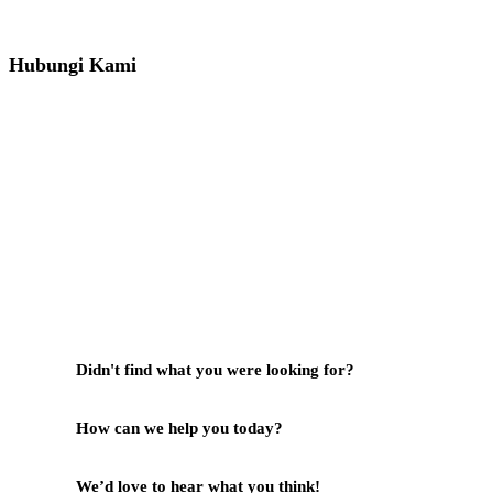
081391715330
Hubungi Kami
Jl. Sidosermo II / 76 A (Ruko Graha Marina) Surabaya.
031-99842501
081233530110
087876000886
085710030301
milleniafurnituresby2@gmail.com
Didn't find what you were looking for?
Hubungi Kami
How can we help you today?
Help Center
We’d love to hear what you think!