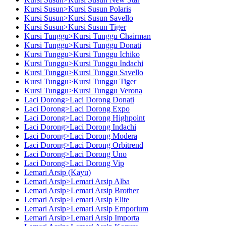
Kursi Susun>Kursi Susun Polaris
Kursi Susun>Kursi Susun Savello
Kursi Susun>Kursi Susun Tiger
Kursi Tunggu>Kursi Tunggu Chairman
Kursi Tunggu>Kursi Tunggu Donati
Kursi Tunggu>Kursi Tunggu Ichiko
Kursi Tunggu>Kursi Tunggu Indachi
Kursi Tunggu>Kursi Tunggu Savello
Kursi Tunggu>Kursi Tunggu Tiger
Kursi Tunggu>Kursi Tunggu Verona
Laci Dorong>Laci Dorong Donati
Laci Dorong>Laci Dorong Expo
Laci Dorong>Laci Dorong Highpoint
Laci Dorong>Laci Dorong Indachi
Laci Dorong>Laci Dorong Modera
Laci Dorong>Laci Dorong Orbitrend
Laci Dorong>Laci Dorong Uno
Laci Dorong>Laci Dorong Vip
Lemari Arsip (Kayu)
Lemari Arsip>Lemari Arsip Alba
Lemari Arsip>Lemari Arsip Brother
Lemari Arsip>Lemari Arsip Elite
Lemari Arsip>Lemari Arsip Emporium
Lemari Arsip>Lemari Arsip Importa