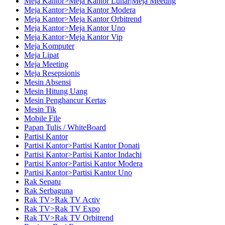
Meja Kantor>Meja Kantor Lunar|Meja Meeting
Meja Kantor>Meja Kantor Modera
Meja Kantor>Meja Kantor Orbitrend
Meja Kantor>Meja Kantor Uno
Meja Kantor>Meja Kantor Vip
Meja Komputer
Meja Lipat
Meja Meeting
Meja Resepsionis
Mesin Absensi
Mesin Hitung Uang
Mesin Penghancur Kertas
Mesin Tik
Mobile File
Papan Tulis / WhiteBoard
Partisi Kantor
Partisi Kantor>Partisi Kantor Donati
Partisi Kantor>Partisi Kantor Indachi
Partisi Kantor>Partisi Kantor Modera
Partisi Kantor>Partisi Kantor Uno
Rak Sepatu
Rak Serbaguna
Rak TV>Rak TV Activ
Rak TV>Rak TV Expo
Rak TV>Rak TV Orbitrend