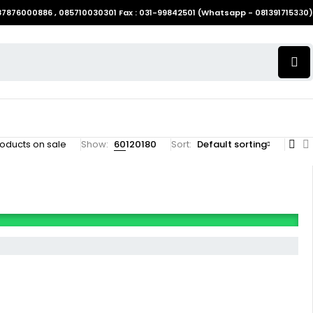
087876000886 , 085710030301 Fax : 031-99842501 (Whatsapp - 081391715330)
oducts on sale
Show:
60
120
180
Sort
Default sorting