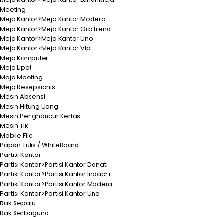
Meeting
Meja Kantor>Meja Kantor Modera
Meja Kantor>Meja Kantor Orbitrend
Meja Kantor>Meja Kantor Uno
Meja Kantor>Meja Kantor Vip
Meja Komputer
Meja Lipat
Meja Meeting
Meja Resepsionis
Mesin Absensi
Mesin Hitung Uang
Mesin Penghancur Kertas
Mesin Tik
Mobile File
Papan Tulis / WhiteBoard
Partisi Kantor
Partisi Kantor>Partisi Kantor Donati
Partisi Kantor>Partisi Kantor Indachi
Partisi Kantor>Partisi Kantor Modera
Partisi Kantor>Partisi Kantor Uno
Rak Sepatu
Rak Serbaguna