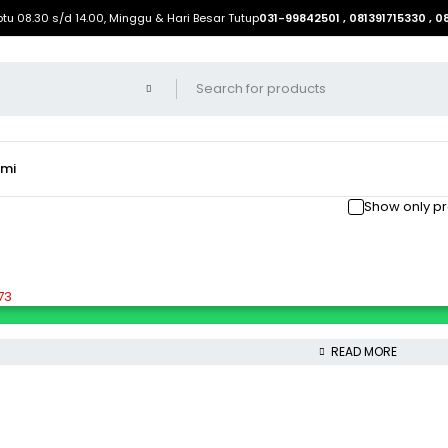
btu 08.30 s/d 14.00, Minggu & Hari Besar Tutup
031-99842501 , 081391715330 , 
ami
Show only pr
73
READ MORE