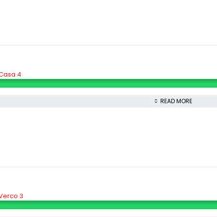
 Casa 4
READ MORE
 Verco 3