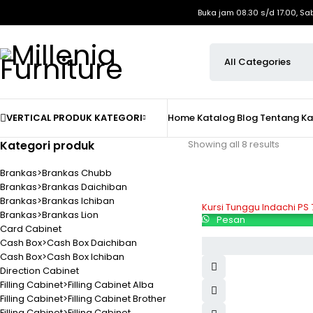
Buka jam 08.30 s/d 17.00, Sa
VERTICAL PRODUK KATEGORI
Home
Katalog
Blog
Tentang K
Kategori produk
Showing all 8 results
Brankas>Brankas Chubb
Brankas>Brankas Daichiban
Brankas>Brankas Ichiban
Kursi Tunggu Indachi PS 
Brankas>Brankas Lion
Pesan
Card Cabinet
Cash Box>Cash Box Daichiban
Cash Box>Cash Box Ichiban
Direction Cabinet
Filling Cabinet>Filling Cabinet Alba
Filling Cabinet>Filling Cabinet Brother
Filling Cabinet>Filling Cabinet