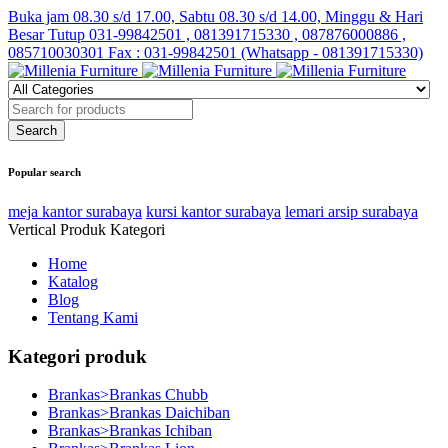
Buka jam 08.30 s/d 17.00, Sabtu 08.30 s/d 14.00, Minggu & Hari
Besar Tutup
031-99842501 , 081391715330 , 087876000886 ,
085710030301 Fax : 031-99842501 (Whatsapp - 081391715330)
Popular search
meja kantor surabaya
kursi kantor surabaya
lemari arsip surabaya
Vertical Produk Kategori
Home
Katalog
Blog
Tentang Kami
Kategori produk
Brankas>Brankas Chubb
Brankas>Brankas Daichiban
Brankas>Brankas Ichiban