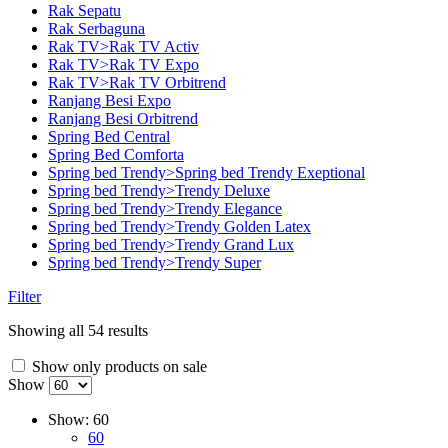
Rak Sepatu
Rak Serbaguna
Rak TV>Rak TV Activ
Rak TV>Rak TV Expo
Rak TV>Rak TV Orbitrend
Ranjang Besi Expo
Ranjang Besi Orbitrend
Spring Bed Central
Spring Bed Comforta
Spring bed Trendy>Spring bed Trendy Exeptional
Spring bed Trendy>Trendy Deluxe
Spring bed Trendy>Trendy Elegance
Spring bed Trendy>Trendy Golden Latex
Spring bed Trendy>Trendy Grand Lux
Spring bed Trendy>Trendy Super
Filter
Showing all 54 results
Show only products on sale
Show
Show:
60
60