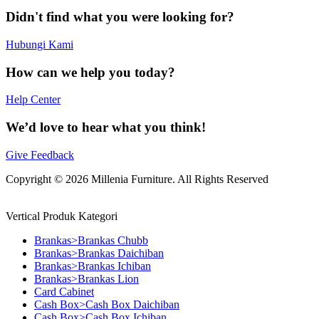
Didn't find what you were looking for?
Hubungi Kami
How can we help you today?
Help Center
We’d love to hear what you think!
Give Feedback
Copyright © 2026 Millenia Furniture. All Rights Reserved
Vertical Produk Kategori
Brankas>Brankas Chubb
Brankas>Brankas Daichiban
Brankas>Brankas Ichiban
Brankas>Brankas Lion
Card Cabinet
Cash Box>Cash Box Daichiban
Cash Box>Cash Box Ichiban