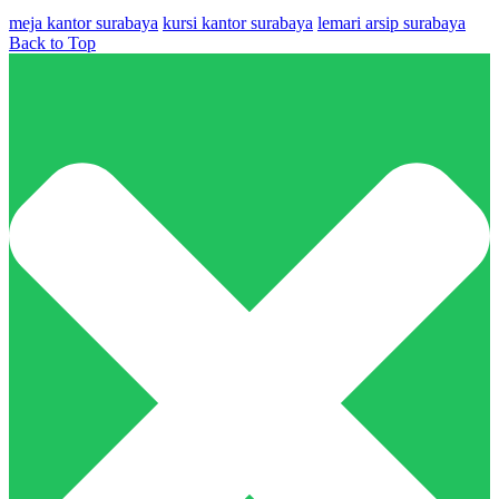
meja kantor surabaya
kursi kantor surabaya
lemari arsip surabaya
Back to Top