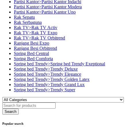
Partisi Kantor>Partisi Kantor Indachi
Partisi Kantor>Partisi Kantor Modera
Partisi Kantor>Partisi Kantor Uno
Rak Sepatu
Rak Serbaguna
Rak TV>Rak TV Activ
Rak TV>Rak TV Expo
Rak TV>Rak TV Orbitrend
Ranjang Besi Expo
Ranjang Besi Orbitrend
Spring Bed Central
Spring Bed Comforta
Spring bed Trendy>Spring bed Trendy Exeptional
Spring bed Trendy>Trendy Deluxe
Spring bed Trendy>Trendy Elegance
Spring bed Trendy>Trendy Golden Latex
Spring bed Trendy>Trendy Grand Lux
Spring bed Trendy>Trendy Super
Popular search