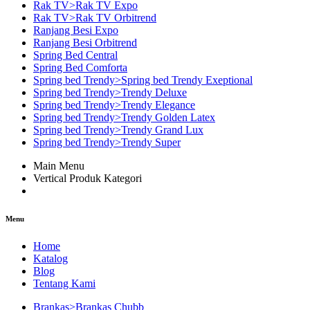
Rak TV>Rak TV Expo
Rak TV>Rak TV Orbitrend
Ranjang Besi Expo
Ranjang Besi Orbitrend
Spring Bed Central
Spring Bed Comforta
Spring bed Trendy>Spring bed Trendy Exeptional
Spring bed Trendy>Trendy Deluxe
Spring bed Trendy>Trendy Elegance
Spring bed Trendy>Trendy Golden Latex
Spring bed Trendy>Trendy Grand Lux
Spring bed Trendy>Trendy Super
Main Menu
Vertical Produk Kategori
Menu
Home
Katalog
Blog
Tentang Kami
Brankas>Brankas Chubb