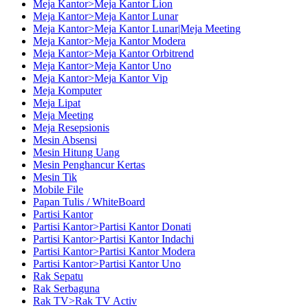
Meja Kantor>Meja Kantor Lion
Meja Kantor>Meja Kantor Lunar
Meja Kantor>Meja Kantor Lunar|Meja Meeting
Meja Kantor>Meja Kantor Modera
Meja Kantor>Meja Kantor Orbitrend
Meja Kantor>Meja Kantor Uno
Meja Kantor>Meja Kantor Vip
Meja Komputer
Meja Lipat
Meja Meeting
Meja Resepsionis
Mesin Absensi
Mesin Hitung Uang
Mesin Penghancur Kertas
Mesin Tik
Mobile File
Papan Tulis / WhiteBoard
Partisi Kantor
Partisi Kantor>Partisi Kantor Donati
Partisi Kantor>Partisi Kantor Indachi
Partisi Kantor>Partisi Kantor Modera
Partisi Kantor>Partisi Kantor Uno
Rak Sepatu
Rak Serbaguna
Rak TV>Rak TV Activ