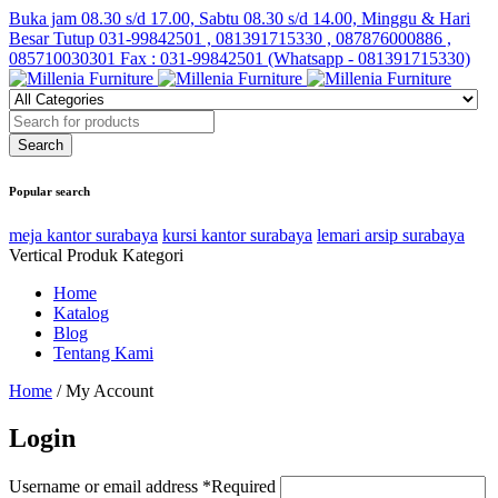
Buka jam 08.30 s/d 17.00, Sabtu 08.30 s/d 14.00, Minggu & Hari
Besar Tutup
031-99842501 , 081391715330 , 087876000886 ,
085710030301 Fax : 031-99842501 (Whatsapp - 081391715330)
Popular search
meja kantor surabaya
kursi kantor surabaya
lemari arsip surabaya
Vertical Produk Kategori
Home
Katalog
Blog
Tentang Kami
Home
/
My Account
Login
Username or email address
*
Required