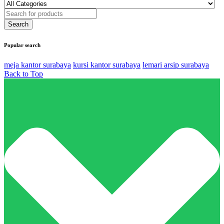
Popular search
meja kantor surabaya
kursi kantor surabaya
lemari arsip surabaya
Back to Top