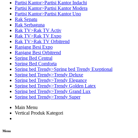
Partisi Kantor>Partisi Kantor Indachi
Partisi Kantor>Partisi Kantor Modera
Partisi Kantor>Partisi Kantor Uno
Rak Sepatu
Rak Serbaguna
Rak TV>Rak TV Activ
Rak TV>Rak TV Expo
Rak TV>Rak TV Orbitrend
Ranjang Besi Expo
Ranjang Besi Orbitrend
Spring Bed Central
Spring Bed Comforta
Spring bed Trendy>Spring bed Trendy Exeptional
Spring bed Trendy>Trendy Deluxe
Spring bed Trendy>Trendy Elegance
Spring bed Trendy>Trendy Golden Latex
Spring bed Trendy>Trendy Grand Lux
Spring bed Trendy>Trendy Super
Main Menu
Vertical Produk Kategori
Menu