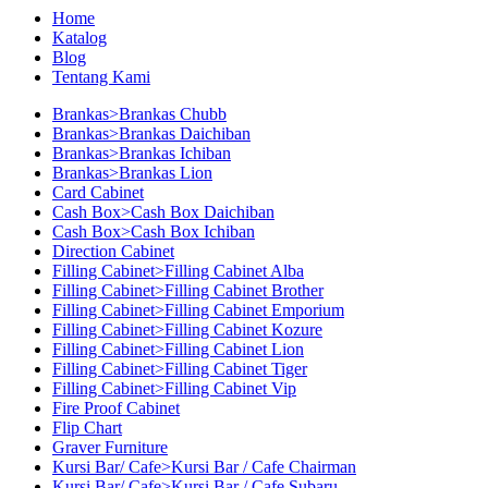
Home
Katalog
Blog
Tentang Kami
Brankas>Brankas Chubb
Brankas>Brankas Daichiban
Brankas>Brankas Ichiban
Brankas>Brankas Lion
Card Cabinet
Cash Box>Cash Box Daichiban
Cash Box>Cash Box Ichiban
Direction Cabinet
Filling Cabinet>Filling Cabinet Alba
Filling Cabinet>Filling Cabinet Brother
Filling Cabinet>Filling Cabinet Emporium
Filling Cabinet>Filling Cabinet Kozure
Filling Cabinet>Filling Cabinet Lion
Filling Cabinet>Filling Cabinet Tiger
Filling Cabinet>Filling Cabinet Vip
Fire Proof Cabinet
Flip Chart
Graver Furniture
Kursi Bar/ Cafe>Kursi Bar / Cafe Chairman
Kursi Bar/ Cafe>Kursi Bar / Cafe Subaru