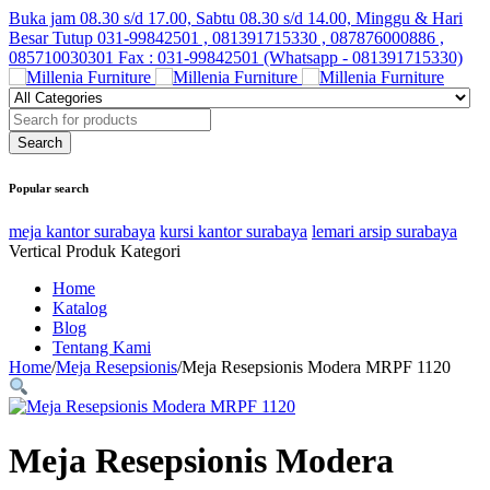
Buka jam 08.30 s/d 17.00, Sabtu 08.30 s/d 14.00, Minggu & Hari
Besar Tutup
031-99842501 , 081391715330 , 087876000886 ,
085710030301 Fax : 031-99842501 (Whatsapp - 081391715330)
Popular search
meja kantor surabaya
kursi kantor surabaya
lemari arsip surabaya
Vertical Produk Kategori
Home
Katalog
Blog
Tentang Kami
Home
/
Meja Resepsionis
/
Meja Resepsionis Modera MRPF 1120
Meja Resepsionis Modera