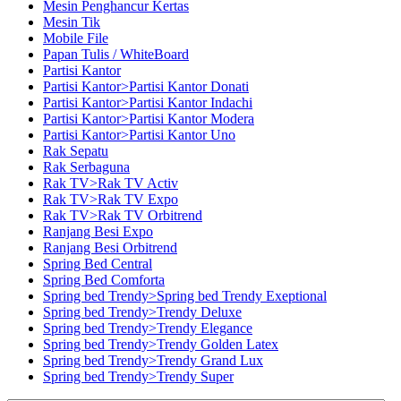
Mesin Penghancur Kertas
Mesin Tik
Mobile File
Papan Tulis / WhiteBoard
Partisi Kantor
Partisi Kantor>Partisi Kantor Donati
Partisi Kantor>Partisi Kantor Indachi
Partisi Kantor>Partisi Kantor Modera
Partisi Kantor>Partisi Kantor Uno
Rak Sepatu
Rak Serbaguna
Rak TV>Rak TV Activ
Rak TV>Rak TV Expo
Rak TV>Rak TV Orbitrend
Ranjang Besi Expo
Ranjang Besi Orbitrend
Spring Bed Central
Spring Bed Comforta
Spring bed Trendy>Spring bed Trendy Exeptional
Spring bed Trendy>Trendy Deluxe
Spring bed Trendy>Trendy Elegance
Spring bed Trendy>Trendy Golden Latex
Spring bed Trendy>Trendy Grand Lux
Spring bed Trendy>Trendy Super