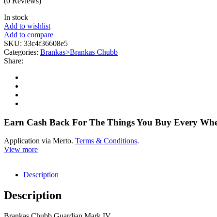
(0 Reviews)
In stock
Add to wishlist
Add to compare
SKU:
33c4f36608e5
Categories:
Brankas>Brankas Chubb
Share:
Earn Cash Back For The Things You Buy Every Wh
Application via Merto.
Terms & Conditions
.
View more
Description
Description
Brankas Chubb Guardian Mark IV