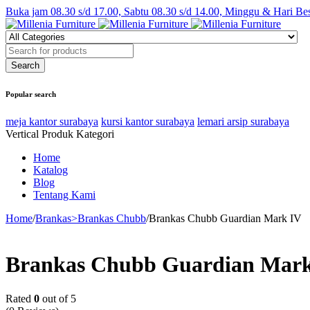
Buka jam 08.30 s/d 17.00, Sabtu 08.30 s/d 14.00, Minggu & Hari Be
Popular search
meja kantor surabaya
kursi kantor surabaya
lemari arsip surabaya
Vertical Produk Kategori
Home
Katalog
Blog
Tentang Kami
Home
/
Brankas>Brankas Chubb
/
Brankas Chubb Guardian Mark IV
Brankas Chubb Guardian Mar
Rated
0
out of 5