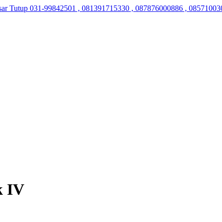
sar Tutup
031-99842501 , 081391715330 , 087876000886 , 08571003
k IV