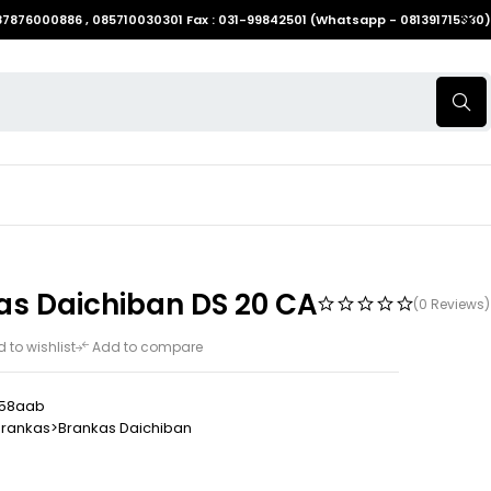
087876000886 , 085710030301 Fax : 031-99842501 (Whatsapp - 081391715330)
as Daichiban DS 20 CA
(0 Reviews)
 to wishlist
Add to compare
c58aab
Brankas>Brankas Daichiban