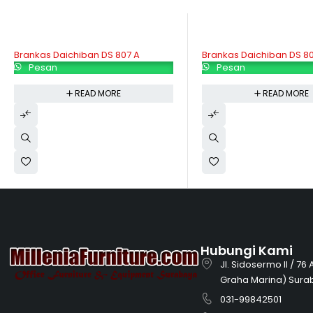
Brankas Daichiban DS 807 A
Brankas Daichiban DS 80
Pesan
Pesan
READ MORE
READ MORE
Hubungi Kami
Jl. Sidosermo II / 76
Graha Marina) Sura
031-99842501