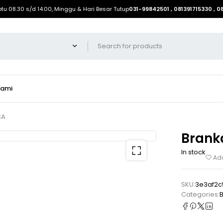
btu 08.30 s/d 14.00, Minggu & Hari Besar Tutup
031-99842501 , 081391715330 , 
Kami
CA
Brank
In stock
Add
SKU:
3e3af2
Categories: