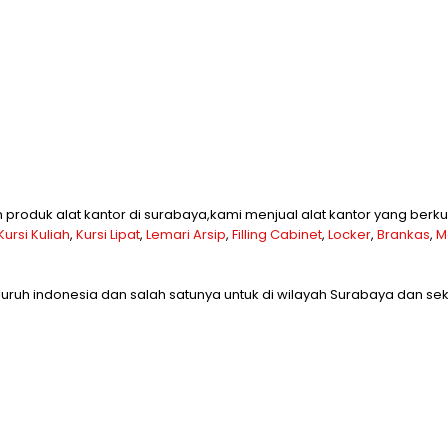
roduk alat kantor di surabaya,kami menjual alat kantor yang berku
Kursi Kuliah
,
Kursi Lipat
,
Lemari Arsip
,
Filling Cabinet
,
Locker
,
Brankas
,
M
uruh indonesia dan salah satunya untuk di wilayah Surabaya dan s