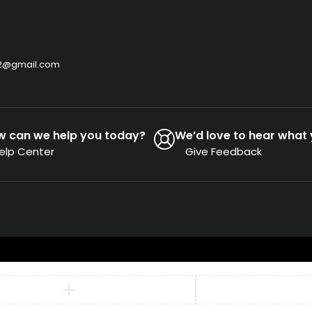
by2@gmail.com
w can we help you today?
We’d love to hear what 
elp Center
Give Feedback