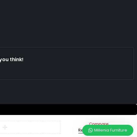
you think!
Compare
Remove all products
Millenia Furniture