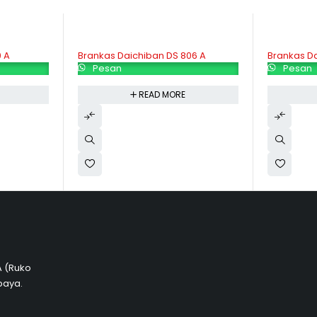
 A
Brankas Daichiban DS 806 A
Brankas Da
Pesan
Pesan
READ MORE
 A (Ruko
baya.