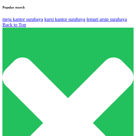
Popular search
meja kantor surabaya
kursi kantor surabaya
lemari arsip surabaya
Back to Top