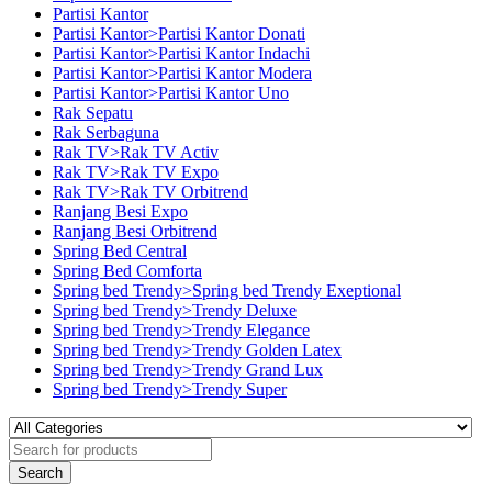
Partisi Kantor
Partisi Kantor>Partisi Kantor Donati
Partisi Kantor>Partisi Kantor Indachi
Partisi Kantor>Partisi Kantor Modera
Partisi Kantor>Partisi Kantor Uno
Rak Sepatu
Rak Serbaguna
Rak TV>Rak TV Activ
Rak TV>Rak TV Expo
Rak TV>Rak TV Orbitrend
Ranjang Besi Expo
Ranjang Besi Orbitrend
Spring Bed Central
Spring Bed Comforta
Spring bed Trendy>Spring bed Trendy Exeptional
Spring bed Trendy>Trendy Deluxe
Spring bed Trendy>Trendy Elegance
Spring bed Trendy>Trendy Golden Latex
Spring bed Trendy>Trendy Grand Lux
Spring bed Trendy>Trendy Super