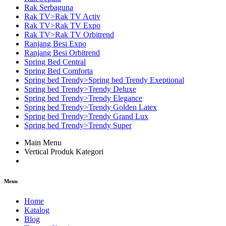
Rak Serbaguna
Rak TV>Rak TV Activ
Rak TV>Rak TV Expo
Rak TV>Rak TV Orbitrend
Ranjang Besi Expo
Ranjang Besi Orbitrend
Spring Bed Central
Spring Bed Comforta
Spring bed Trendy>Spring bed Trendy Exeptional
Spring bed Trendy>Trendy Deluxe
Spring bed Trendy>Trendy Elegance
Spring bed Trendy>Trendy Golden Latex
Spring bed Trendy>Trendy Grand Lux
Spring bed Trendy>Trendy Super
Main Menu
Vertical Produk Kategori
Menu
Home
Katalog
Blog