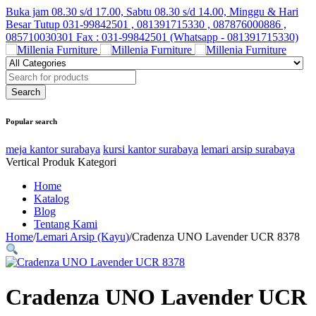
Buka jam 08.30 s/d 17.00, Sabtu 08.30 s/d 14.00, Minggu & Hari
Besar Tutup
031-99842501 , 081391715330 , 087876000886 ,
085710030301 Fax : 031-99842501 (Whatsapp - 081391715330)
Popular search
meja kantor surabaya
kursi kantor surabaya
lemari arsip surabaya
Vertical Produk Kategori
Home
Katalog
Blog
Tentang Kami
Home
/
Lemari Arsip (Kayu)
/
Cradenza UNO Lavender UCR 8378
Cradenza UNO Lavender UCR