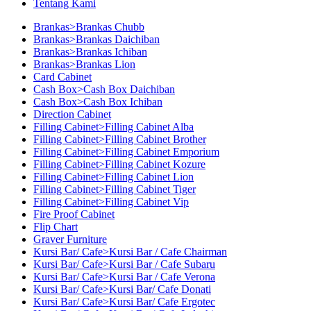
Tentang Kami
Brankas>Brankas Chubb
Brankas>Brankas Daichiban
Brankas>Brankas Ichiban
Brankas>Brankas Lion
Card Cabinet
Cash Box>Cash Box Daichiban
Cash Box>Cash Box Ichiban
Direction Cabinet
Filling Cabinet>Filling Cabinet Alba
Filling Cabinet>Filling Cabinet Brother
Filling Cabinet>Filling Cabinet Emporium
Filling Cabinet>Filling Cabinet Kozure
Filling Cabinet>Filling Cabinet Lion
Filling Cabinet>Filling Cabinet Tiger
Filling Cabinet>Filling Cabinet Vip
Fire Proof Cabinet
Flip Chart
Graver Furniture
Kursi Bar/ Cafe>Kursi Bar / Cafe Chairman
Kursi Bar/ Cafe>Kursi Bar / Cafe Subaru
Kursi Bar/ Cafe>Kursi Bar / Cafe Verona
Kursi Bar/ Cafe>Kursi Bar/ Cafe Donati
Kursi Bar/ Cafe>Kursi Bar/ Cafe Ergotec