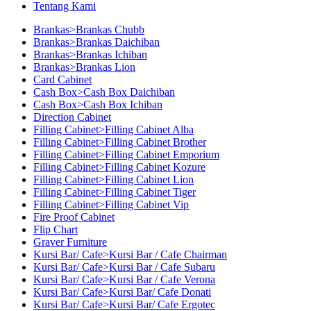
Tentang Kami
Brankas>Brankas Chubb
Brankas>Brankas Daichiban
Brankas>Brankas Ichiban
Brankas>Brankas Lion
Card Cabinet
Cash Box>Cash Box Daichiban
Cash Box>Cash Box Ichiban
Direction Cabinet
Filling Cabinet>Filling Cabinet Alba
Filling Cabinet>Filling Cabinet Brother
Filling Cabinet>Filling Cabinet Emporium
Filling Cabinet>Filling Cabinet Kozure
Filling Cabinet>Filling Cabinet Lion
Filling Cabinet>Filling Cabinet Tiger
Filling Cabinet>Filling Cabinet Vip
Fire Proof Cabinet
Flip Chart
Graver Furniture
Kursi Bar/ Cafe>Kursi Bar / Cafe Chairman
Kursi Bar/ Cafe>Kursi Bar / Cafe Subaru
Kursi Bar/ Cafe>Kursi Bar / Cafe Verona
Kursi Bar/ Cafe>Kursi Bar/ Cafe Donati
Kursi Bar/ Cafe>Kursi Bar/ Cafe Ergotec