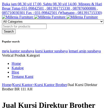
Buka jam 08.30 s/d 17.00, Sabtu 08.30 s/d 14.00, Minggu & Hari
Besar Tutup
031-99842501 , 081391715330 , 087876000886 ,
085710030301 Fax : 031-99842501 (Whatsapp - 081391715330)
Popular search
meja kantor surabaya
kursi kantor surabaya
lemari arsip surabaya
Vertical Produk Kategori
Home
Katalog
Blog
Tentang Kami
Home
/
Kursi Kantor>Kursi Kantor Brother
/
Jual Kursi Direktur
Brother BR 111 AH
Jual Kursi Direktur Brother