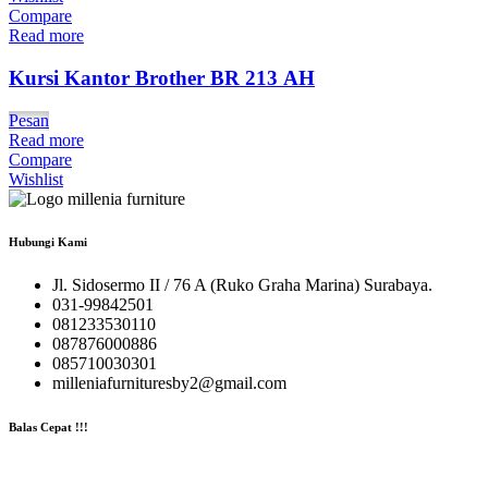
Compare
Read more
Kursi Kantor Brother BR 213 AH
Pesan
Read more
Compare
Wishlist
Hubungi Kami
Jl. Sidosermo II / 76 A (Ruko Graha Marina) Surabaya.
031-99842501
081233530110
087876000886
085710030301
milleniafurnituresby2@gmail.com
Balas Cepat !!!