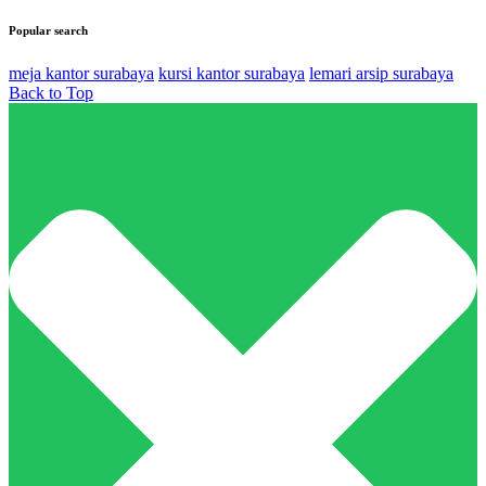
Popular search
meja kantor surabaya
kursi kantor surabaya
lemari arsip surabaya
Back to Top