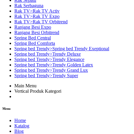
Rak Sepatu
Rak Serbaguna
Rak TV>Rak TV Activ
Rak TV>Rak TV Expo
Rak TV>Rak TV Orbitrend
Ranjang Besi Expo
Ranjang Besi Orbitrend
Spring Bed Central
Spring Bed Comforta
Spring bed Trendy>Spring bed Trendy Exeptional
Spring bed Trendy>Trendy Deluxe
Spring bed Trendy>Trendy Elegance
Spring bed Trendy>Trendy Golden Latex
Spring bed Trendy>Trendy Grand Lux
Spring bed Trendy>Trendy Super
Main Menu
Vertical Produk Kategori
Menu
Home
Katalog
Blog