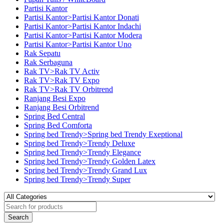
Partisi Kantor
Partisi Kantor>Partisi Kantor Donati
Partisi Kantor>Partisi Kantor Indachi
Partisi Kantor>Partisi Kantor Modera
Partisi Kantor>Partisi Kantor Uno
Rak Sepatu
Rak Serbaguna
Rak TV>Rak TV Activ
Rak TV>Rak TV Expo
Rak TV>Rak TV Orbitrend
Ranjang Besi Expo
Ranjang Besi Orbitrend
Spring Bed Central
Spring Bed Comforta
Spring bed Trendy>Spring bed Trendy Exeptional
Spring bed Trendy>Trendy Deluxe
Spring bed Trendy>Trendy Elegance
Spring bed Trendy>Trendy Golden Latex
Spring bed Trendy>Trendy Grand Lux
Spring bed Trendy>Trendy Super