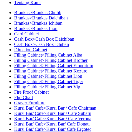
Tentang Kami
Brankas>Brankas Chubb
Brankas>Brankas Daichiban
Brankas>Brankas Ichiban
Brankas>Brankas Lion
Card Cabinet
Cash Box>Cash Box Daichiban
Cash Box>Cash Box Ichiban
Direction Cabinet
Filling Cabinet>Filling Cabinet Alba
Filling Cabinet>Filling Cabinet Brother
Filling Cabinet>Filling Cabinet Emporium
Filling Cabinet>Filling Cabinet Kozure
Filling Cabinet>Filling Cabinet Lion
Filling Cabinet>Filling Cabinet Tiger
Filling Cabinet>Filling Cabinet Vip
Fire Proof Cabinet
Flip Chart
Graver Furniture
Kursi Bar/ Cafe>Kursi Bar / Cafe Chairman
Kursi Bar/ Cafe>Kursi Bar / Cafe Subaru
Kursi Bar/ Cafe>Kursi Bar / Cafe Verona
Kursi Bar/ Cafe>Kursi Bar/ Cafe Donati
Kursi Bar/ Cafe>Kursi Bar/ Cafe Ergotec