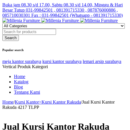
Buka jam 08.30 s/d 17.00, Sabtu 08.30 s/d 14.00, Minggu & Hari
Besar Tutup
031-99842501 , 081391715330 , 087876000886 ,
085710030301 Fax : 031-99842501 (Whatsapp - 081391715330)
Popular search
meja kantor surabaya
kursi kantor surabaya
lemari arsip surabaya
Vertical Produk Kategori
Home
Katalog
Blog
Tentang Kami
Home
/
Kursi Kantor>Kursi Kantor Rakuda
/
Jual Kursi Kantor
Rakuda 4217 TLPP
Jual Kursi Kantor Rakuda