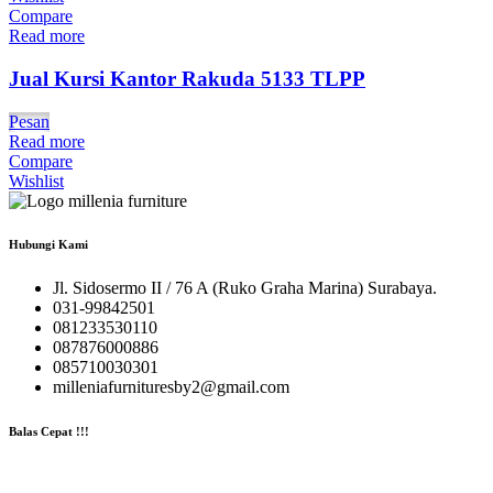
Compare
Read more
Jual Kursi Kantor Rakuda 5133 TLPP
Pesan
Read more
Compare
Wishlist
Hubungi Kami
Jl. Sidosermo II / 76 A (Ruko Graha Marina) Surabaya.
031-99842501
081233530110
087876000886
085710030301
milleniafurnituresby2@gmail.com
Balas Cepat !!!