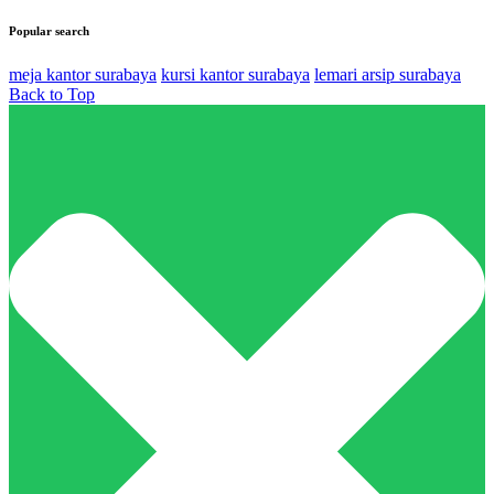
Popular search
meja kantor surabaya
kursi kantor surabaya
lemari arsip surabaya
Back to Top