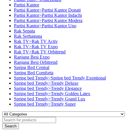
Partisi Kantor
Partisi Kantor>Partisi Kantor Donati
Partisi Kantor>Partisi Kantor Indachi
Partisi Kantor>Partisi Kantor Modera
Partisi Kantor>Partisi Kantor Uno
Rak Sepatu
Rak Serbaguna
Rak TV>Rak TV Activ
Rak TV>Rak TV Expo
Rak TV>Rak TV Orbitrend
Ranjang Besi Expo
Ranjang Besi Orbitrend
Spring Bed Central
Spring Bed Comforta
Spring bed Trendy>Spring bed Trendy Exeptional
Spring bed Trendy>Trendy Deluxe
Spring bed Trendy>Trendy Elegance
Spring bed Trendy>Trendy Golden Latex
Spring bed Trendy>Trendy Grand Lux
Spring bed Trendy>Trendy Super