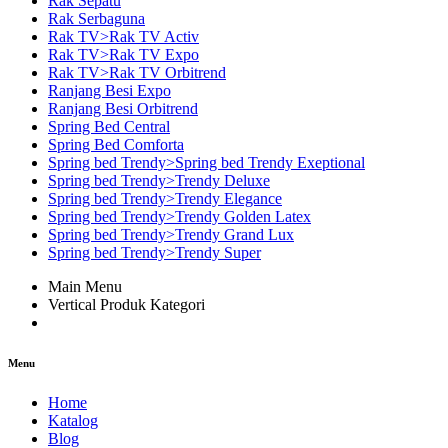
Rak Sepatu
Rak Serbaguna
Rak TV>Rak TV Activ
Rak TV>Rak TV Expo
Rak TV>Rak TV Orbitrend
Ranjang Besi Expo
Ranjang Besi Orbitrend
Spring Bed Central
Spring Bed Comforta
Spring bed Trendy>Spring bed Trendy Exeptional
Spring bed Trendy>Trendy Deluxe
Spring bed Trendy>Trendy Elegance
Spring bed Trendy>Trendy Golden Latex
Spring bed Trendy>Trendy Grand Lux
Spring bed Trendy>Trendy Super
Main Menu
Vertical Produk Kategori
Menu
Home
Katalog
Blog