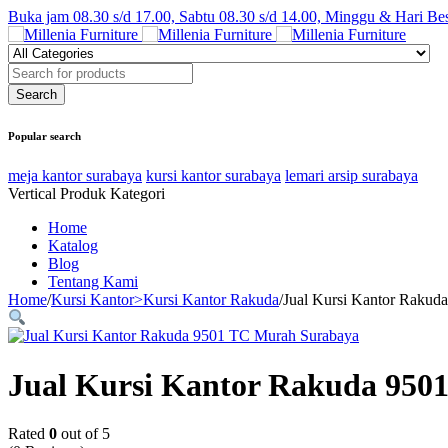
Buka jam 08.30 s/d 17.00, Sabtu 08.30 s/d 14.00, Minggu & Hari Be
Popular search
meja kantor surabaya
kursi kantor surabaya
lemari arsip surabaya
Vertical Produk Kategori
Home
Katalog
Blog
Tentang Kami
Home
/
Kursi Kantor>Kursi Kantor Rakuda
/
Jual Kursi Kantor Rakud
Jual Kursi Kantor Rakuda 950
Rated
0
out of 5