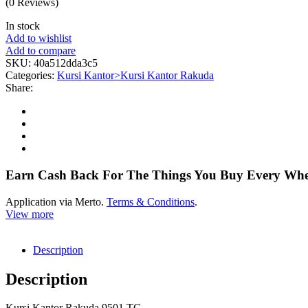
(0 Reviews)
In stock
Add to wishlist
Add to compare
SKU:
40a512dda3c5
Categories:
Kursi Kantor>Kursi Kantor Rakuda
Share:
Earn Cash Back For The Things You Buy Every Wh
Application via Merto.
Terms & Conditions
.
View more
Description
Description
Kursi Kantor Rakuda 9501 TC