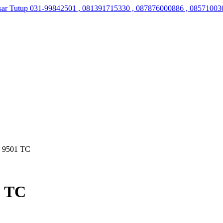
sar Tutup
031-99842501 , 081391715330 , 087876000886 , 08571003
a 9501 TC
1 TC