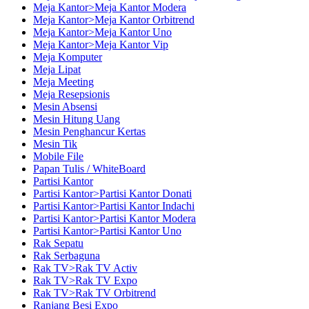
Meja Kantor>Meja Kantor Modera
Meja Kantor>Meja Kantor Orbitrend
Meja Kantor>Meja Kantor Uno
Meja Kantor>Meja Kantor Vip
Meja Komputer
Meja Lipat
Meja Meeting
Meja Resepsionis
Mesin Absensi
Mesin Hitung Uang
Mesin Penghancur Kertas
Mesin Tik
Mobile File
Papan Tulis / WhiteBoard
Partisi Kantor
Partisi Kantor>Partisi Kantor Donati
Partisi Kantor>Partisi Kantor Indachi
Partisi Kantor>Partisi Kantor Modera
Partisi Kantor>Partisi Kantor Uno
Rak Sepatu
Rak Serbaguna
Rak TV>Rak TV Activ
Rak TV>Rak TV Expo
Rak TV>Rak TV Orbitrend
Ranjang Besi Expo