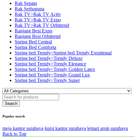
Rak Sepatu
Rak Serbaguna
Rak TV>Rak TV Activ
Rak TV>Rak TV Expo
Rak TV>Rak TV Orbitrend
Ranjang Besi Expo
Ranjang Besi Orbitrend
Spring Bed Central
Spring Bed Comforta
Spring bed Trendy>Spring bed Trendy Exeptional
Spring bed Trendy>Trendy Deluxe
Spring bed Trendy>Trendy Elegance
Spring bed Trendy>Trendy Golden Latex
Spring bed Trendy>Trendy Grand Lux
Spring bed Trendy>Trendy Super
Popular search
meja kantor surabaya
kursi kantor surabaya
lemari arsip surabaya
Back to Top