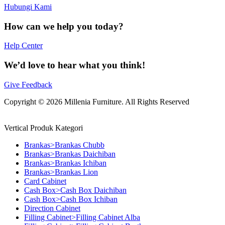
Hubungi Kami
How can we help you today?
Help Center
We’d love to hear what you think!
Give Feedback
Copyright © 2026 Millenia Furniture. All Rights Reserved
Vertical Produk Kategori
Brankas>Brankas Chubb
Brankas>Brankas Daichiban
Brankas>Brankas Ichiban
Brankas>Brankas Lion
Card Cabinet
Cash Box>Cash Box Daichiban
Cash Box>Cash Box Ichiban
Direction Cabinet
Filling Cabinet>Filling Cabinet Alba