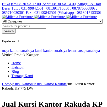
Buka jam 08.30 s/d 17.00, Sabtu 08.30 s/d 14.00, Minggu & Hari
Besar Tutup
031-99842501 , 081391715330 , 087876000886 ,
085710030301 Fax : 031-99842501 (Whatsapp - 081391715330)
Popular search
meja kantor surabaya
kursi kantor surabaya
lemari arsip surabaya
Vertical Produk Kategori
Home
Katalog
Blog
Tentang Kami
Home
/
Kursi Kantor>Kursi Kantor Rakuda
/
Jual Kursi Kantor
Rakuda KP 775 DW
Jual Kursi Kantor Rakuda KP