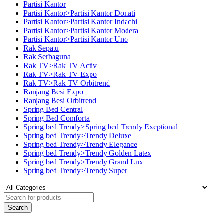
Partisi Kantor
Partisi Kantor>Partisi Kantor Donati
Partisi Kantor>Partisi Kantor Indachi
Partisi Kantor>Partisi Kantor Modera
Partisi Kantor>Partisi Kantor Uno
Rak Sepatu
Rak Serbaguna
Rak TV>Rak TV Activ
Rak TV>Rak TV Expo
Rak TV>Rak TV Orbitrend
Ranjang Besi Expo
Ranjang Besi Orbitrend
Spring Bed Central
Spring Bed Comforta
Spring bed Trendy>Spring bed Trendy Exeptional
Spring bed Trendy>Trendy Deluxe
Spring bed Trendy>Trendy Elegance
Spring bed Trendy>Trendy Golden Latex
Spring bed Trendy>Trendy Grand Lux
Spring bed Trendy>Trendy Super