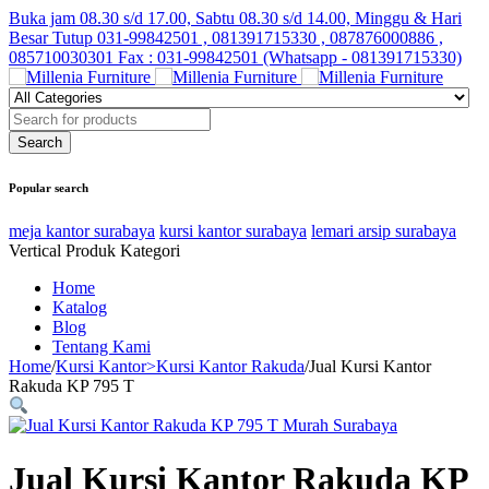
Buka jam 08.30 s/d 17.00, Sabtu 08.30 s/d 14.00, Minggu & Hari
Besar Tutup
031-99842501 , 081391715330 , 087876000886 ,
085710030301 Fax : 031-99842501 (Whatsapp - 081391715330)
Popular search
meja kantor surabaya
kursi kantor surabaya
lemari arsip surabaya
Vertical Produk Kategori
Home
Katalog
Blog
Tentang Kami
Home
/
Kursi Kantor>Kursi Kantor Rakuda
/
Jual Kursi Kantor
Rakuda KP 795 T
Jual Kursi Kantor Rakuda KP