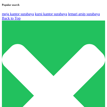
Popular search
meja kantor surabaya
kursi kantor surabaya
lemari arsip surabaya
Back to Top