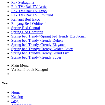
Rak Serbaguna
Rak TV>Rak TV Activ
Rak TV>Rak TV Expo
Rak TV>Rak TV Orbitrend
Ranjang Besi Expo
Ranjang Besi Orbitrend
Spring Bed Central
Spring Bed Comforta
Spring bed Trendy>Spring bed Trendy Exeptional
Spring bed Trendy>Trendy Deluxe
Spring bed Trendy>Trendy Elegance
Spring bed Trendy>Trendy Golden Latex
Spring bed Trendy>Trendy Grand Lux
Spring bed Trendy>Trendy Super
Main Menu
Vertical Produk Kategori
Menu
Home
Katalog
Blog