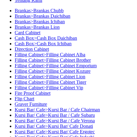
Tentang Kami
Brankas>Brankas Chubb
Brankas>Brankas Daichiban
Brankas>Brankas Ichiban
Brankas>Brankas Lion
Card Cabinet
Cash Box>Cash Box Daichiban
Cash Box>Cash Box Ichiban
Direction Cabinet
Filling Cabinet>Filling Cabinet Alba
Filling Cabinet>Filling Cabinet Brother
Filling Cabinet>Filling Cabinet Emporium
Filling Cabinet>Filling Cabinet Kozure
Filling Cabinet>Filling Cabinet Lion
Filling Cabinet>Filling Cabinet Tiger
Filling Cabinet>Filling Cabinet Vip
Fire Proof Cabinet
Flip Chart
Graver Furniture
Kursi Bar/ Cafe>Kursi Bar / Cafe Chairman
Kursi Bar/ Cafe>Kursi Bar / Cafe Subaru
Kursi Bar/ Cafe>Kursi Bar / Cafe Verona
Kursi Bar/ Cafe>Kursi Bar/ Cafe Donati
Kursi Bar/ Cafe>Kursi Bar/ Cafe Ergotec