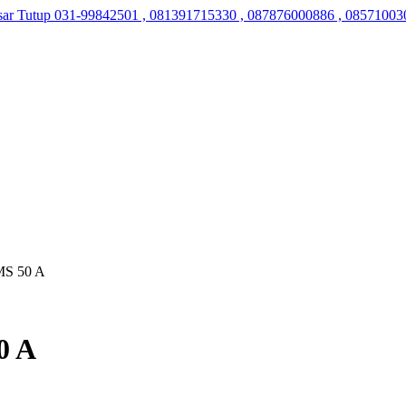
sar Tutup
031-99842501 , 081391715330 , 087876000886 , 08571003
 MS 50 A
0 A