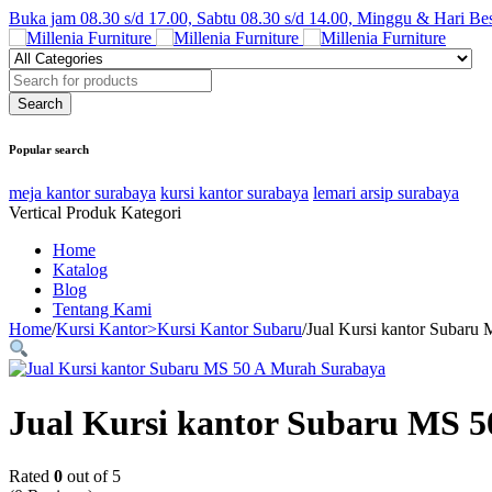
Buka jam 08.30 s/d 17.00, Sabtu 08.30 s/d 14.00, Minggu & Hari Be
Popular search
meja kantor surabaya
kursi kantor surabaya
lemari arsip surabaya
Vertical Produk Kategori
Home
Katalog
Blog
Tentang Kami
Home
/
Kursi Kantor>Kursi Kantor Subaru
/
Jual Kursi kantor Subaru
Jual Kursi kantor Subaru MS 5
Rated
0
out of 5