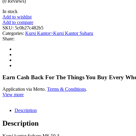
(0 Reviews)
In stock
Add to wishlist
Add to compare
SKU:
5c0b27c482b5
Categories:
Kursi Kantor>Kursi Kantor Subaru
Share:
Earn Cash Back For The Things You Buy Every Wh
Application via Merto.
Terms & Conditions
.
View more
Description
Description
Kursi kantor Subaru MS 50 A