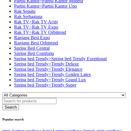
Partisi Kantor>Partisi Kantor Modera
Partisi Kantor>Partisi Kantor Uno
Rak Sepatu
Rak Serbaguna
Rak TV>Rak TV Activ
Rak TV>Rak TV Expo
Rak TV>Rak TV Orbitrend
Ranjang Besi Expo
Ranjang Besi Orbitrend
Spring Bed Central
Spring Bed Comforta
Spring bed Trendy>Spring bed Trendy Exeptional
Spring bed Trendy>Trendy Deluxe
Spring bed Trendy>Trendy Elegance
Spring bed Trendy>Trendy Golden Latex
Spring bed Trendy>Trendy Grand Lux
Spring bed Trendy>Trendy Super
Popular search
meja kantor surabaya
kursi kantor surabaya
lemari arsip surabaya