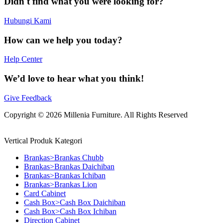
Didn't find what you were looking for?
Hubungi Kami
How can we help you today?
Help Center
We’d love to hear what you think!
Give Feedback
Copyright © 2026 Millenia Furniture. All Rights Reserved
Vertical Produk Kategori
Brankas>Brankas Chubb
Brankas>Brankas Daichiban
Brankas>Brankas Ichiban
Brankas>Brankas Lion
Card Cabinet
Cash Box>Cash Box Daichiban
Cash Box>Cash Box Ichiban
Direction Cabinet