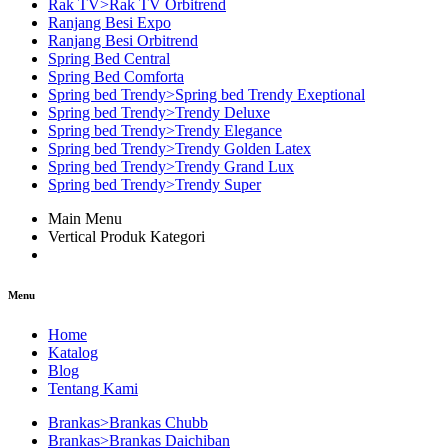
Rak TV>Rak TV Orbitrend
Ranjang Besi Expo
Ranjang Besi Orbitrend
Spring Bed Central
Spring Bed Comforta
Spring bed Trendy>Spring bed Trendy Exeptional
Spring bed Trendy>Trendy Deluxe
Spring bed Trendy>Trendy Elegance
Spring bed Trendy>Trendy Golden Latex
Spring bed Trendy>Trendy Grand Lux
Spring bed Trendy>Trendy Super
Main Menu
Vertical Produk Kategori
Menu
Home
Katalog
Blog
Tentang Kami
Brankas>Brankas Chubb
Brankas>Brankas Daichiban