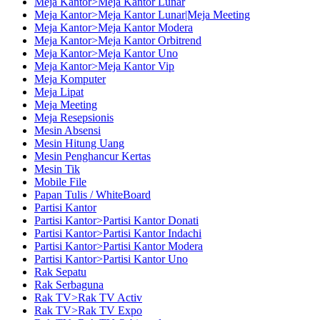
Meja Kantor>Meja Kantor Lunar
Meja Kantor>Meja Kantor Lunar|Meja Meeting
Meja Kantor>Meja Kantor Modera
Meja Kantor>Meja Kantor Orbitrend
Meja Kantor>Meja Kantor Uno
Meja Kantor>Meja Kantor Vip
Meja Komputer
Meja Lipat
Meja Meeting
Meja Resepsionis
Mesin Absensi
Mesin Hitung Uang
Mesin Penghancur Kertas
Mesin Tik
Mobile File
Papan Tulis / WhiteBoard
Partisi Kantor
Partisi Kantor>Partisi Kantor Donati
Partisi Kantor>Partisi Kantor Indachi
Partisi Kantor>Partisi Kantor Modera
Partisi Kantor>Partisi Kantor Uno
Rak Sepatu
Rak Serbaguna
Rak TV>Rak TV Activ
Rak TV>Rak TV Expo