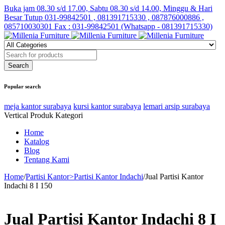
Buka jam 08.30 s/d 17.00, Sabtu 08.30 s/d 14.00, Minggu & Hari
Besar Tutup
031-99842501 , 081391715330 , 087876000886 ,
085710030301 Fax : 031-99842501 (Whatsapp - 081391715330)
Popular search
meja kantor surabaya
kursi kantor surabaya
lemari arsip surabaya
Vertical Produk Kategori
Home
Katalog
Blog
Tentang Kami
Home
/
Partisi Kantor>Partisi Kantor Indachi
/
Jual Partisi Kantor
Indachi 8 I 150
Jual Partisi Kantor Indachi 8 I