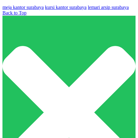
meja kantor surabaya
kursi kantor surabaya
lemari arsip surabaya
Back to Top