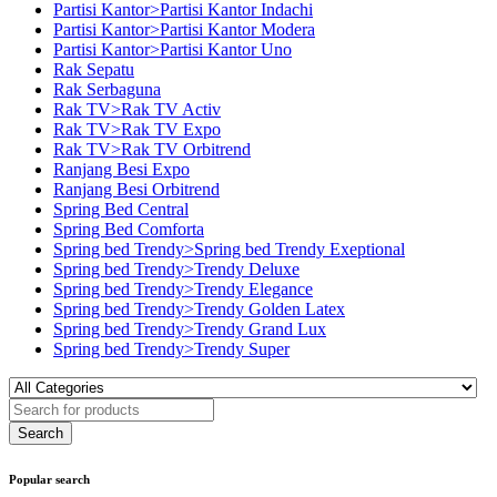
Partisi Kantor>Partisi Kantor Indachi
Partisi Kantor>Partisi Kantor Modera
Partisi Kantor>Partisi Kantor Uno
Rak Sepatu
Rak Serbaguna
Rak TV>Rak TV Activ
Rak TV>Rak TV Expo
Rak TV>Rak TV Orbitrend
Ranjang Besi Expo
Ranjang Besi Orbitrend
Spring Bed Central
Spring Bed Comforta
Spring bed Trendy>Spring bed Trendy Exeptional
Spring bed Trendy>Trendy Deluxe
Spring bed Trendy>Trendy Elegance
Spring bed Trendy>Trendy Golden Latex
Spring bed Trendy>Trendy Grand Lux
Spring bed Trendy>Trendy Super
Popular search