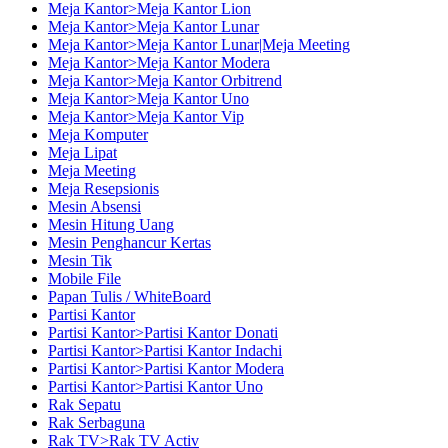
Meja Kantor>Meja Kantor Lion
Meja Kantor>Meja Kantor Lunar
Meja Kantor>Meja Kantor Lunar|Meja Meeting
Meja Kantor>Meja Kantor Modera
Meja Kantor>Meja Kantor Orbitrend
Meja Kantor>Meja Kantor Uno
Meja Kantor>Meja Kantor Vip
Meja Komputer
Meja Lipat
Meja Meeting
Meja Resepsionis
Mesin Absensi
Mesin Hitung Uang
Mesin Penghancur Kertas
Mesin Tik
Mobile File
Papan Tulis / WhiteBoard
Partisi Kantor
Partisi Kantor>Partisi Kantor Donati
Partisi Kantor>Partisi Kantor Indachi
Partisi Kantor>Partisi Kantor Modera
Partisi Kantor>Partisi Kantor Uno
Rak Sepatu
Rak Serbaguna
Rak TV>Rak TV Activ