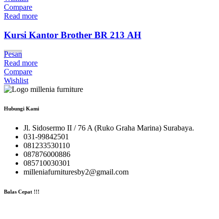
Compare
Read more
Kursi Kantor Brother BR 213 AH
Pesan
Read more
Compare
Wishlist
Hubungi Kami
Jl. Sidosermo II / 76 A (Ruko Graha Marina) Surabaya.
031-99842501
081233530110
087876000886
085710030301
milleniafurnituresby2@gmail.com
Balas Cepat !!!