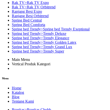
Rak TV>Rak TV Expo
Rak TV>Rak TV Orbitrend
Ranjang Besi Expo
Ranjang Besi Orbitrend
Spring Bed Central
Spring Bed Comforta
Spring bed Trendy>Spring bed Trendy Exeptional
Spring bed Trendy>Trendy Deluxe
Spring bed Trendy>Trendy Elegance
Spring bed Trendy>Trendy Golden Latex
Spring bed Trendy>Trendy Grand Lux
Spring bed Trendy>Trendy Super
Main Menu
Vertical Produk Kategori
Menu
Home
Katalog
Blog
Tentang Kami
Brankas>Brankas Chubb