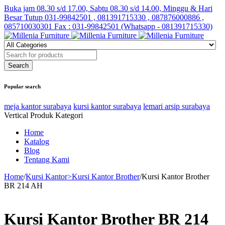
Buka jam 08.30 s/d 17.00, Sabtu 08.30 s/d 14.00, Minggu & Hari
Besar Tutup
031-99842501 , 081391715330 , 087876000886 ,
085710030301 Fax : 031-99842501 (Whatsapp - 081391715330)
Popular search
meja kantor surabaya
kursi kantor surabaya
lemari arsip surabaya
Vertical Produk Kategori
Home
Katalog
Blog
Tentang Kami
Home
/
Kursi Kantor>Kursi Kantor Brother
/
Kursi Kantor Brother
BR 214 AH
Kursi Kantor Brother BR 214