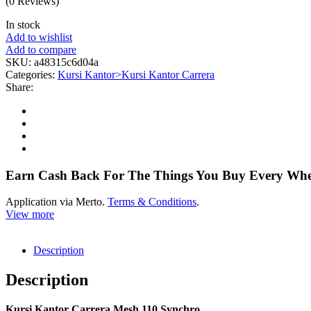
(0 Reviews)
In stock
Add to wishlist
Add to compare
SKU:
a48315c6d04a
Categories:
Kursi Kantor>Kursi Kantor Carrera
Share:
Earn Cash Back For The Things You Buy Every Wh
Application via Merto.
Terms & Conditions
.
View more
Description
Description
Kursi Kantor Carrera Mesh 110 Synchro