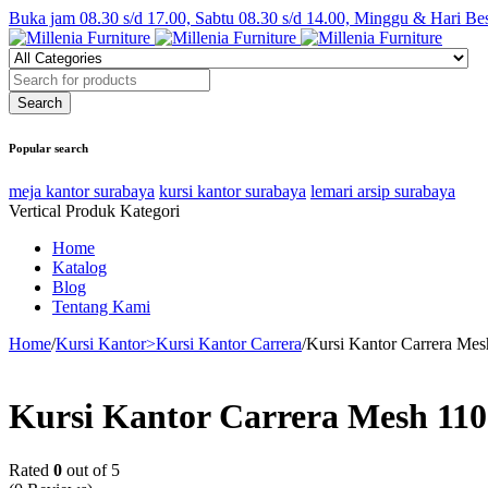
Buka jam 08.30 s/d 17.00, Sabtu 08.30 s/d 14.00, Minggu & Hari Be
Popular search
meja kantor surabaya
kursi kantor surabaya
lemari arsip surabaya
Vertical Produk Kategori
Home
Katalog
Blog
Tentang Kami
Home
/
Kursi Kantor>Kursi Kantor Carrera
/
Kursi Kantor Carrera Mes
Kursi Kantor Carrera Mesh 110
Rated
0
out of 5