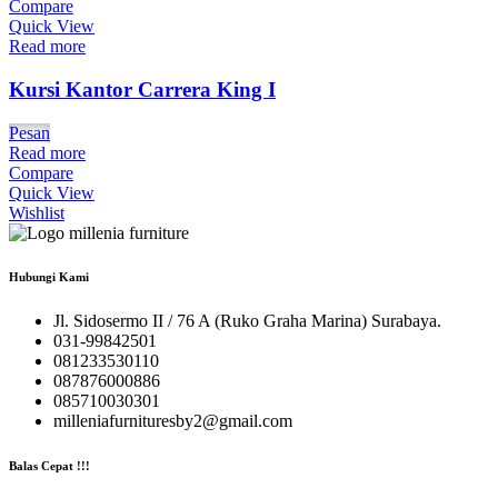
Compare
Quick View
Read more
Kursi Kantor Carrera King I
Pesan
Read more
Compare
Quick View
Wishlist
Hubungi Kami
Jl. Sidosermo II / 76 A (Ruko Graha Marina) Surabaya.
031-99842501
081233530110
087876000886
085710030301
milleniafurnituresby2@gmail.com
Balas Cepat !!!