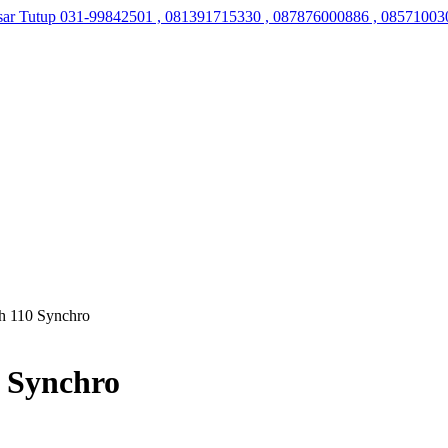
sar Tutup
031-99842501 , 081391715330 , 087876000886 , 08571003
h 110 Synchro
 Synchro