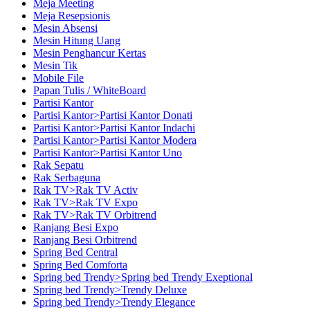
Meja Meeting
Meja Resepsionis
Mesin Absensi
Mesin Hitung Uang
Mesin Penghancur Kertas
Mesin Tik
Mobile File
Papan Tulis / WhiteBoard
Partisi Kantor
Partisi Kantor>Partisi Kantor Donati
Partisi Kantor>Partisi Kantor Indachi
Partisi Kantor>Partisi Kantor Modera
Partisi Kantor>Partisi Kantor Uno
Rak Sepatu
Rak Serbaguna
Rak TV>Rak TV Activ
Rak TV>Rak TV Expo
Rak TV>Rak TV Orbitrend
Ranjang Besi Expo
Ranjang Besi Orbitrend
Spring Bed Central
Spring Bed Comforta
Spring bed Trendy>Spring bed Trendy Exeptional
Spring bed Trendy>Trendy Deluxe
Spring bed Trendy>Trendy Elegance