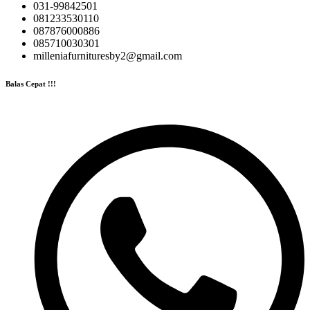
031-99842501
081233530110
087876000886
085710030301
milleniafurnituresby2@gmail.com
Balas Cepat !!!