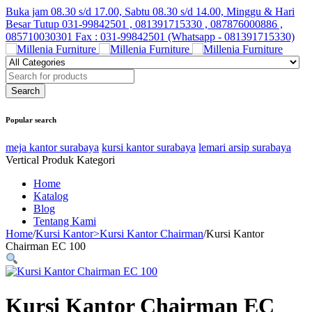
Buka jam 08.30 s/d 17.00, Sabtu 08.30 s/d 14.00, Minggu & Hari
Besar Tutup
031-99842501 , 081391715330 , 087876000886 ,
085710030301 Fax : 031-99842501 (Whatsapp - 081391715330)
Popular search
meja kantor surabaya
kursi kantor surabaya
lemari arsip surabaya
Vertical Produk Kategori
Home
Katalog
Blog
Tentang Kami
Home
/
Kursi Kantor>Kursi Kantor Chairman
/
Kursi Kantor
Chairman EC 100
Kursi Kantor Chairman EC