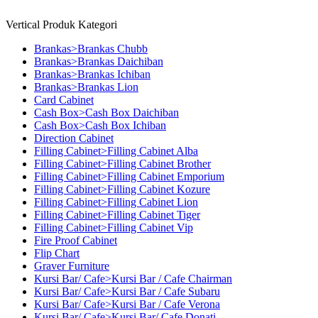
Vertical Produk Kategori
Brankas>Brankas Chubb
Brankas>Brankas Daichiban
Brankas>Brankas Ichiban
Brankas>Brankas Lion
Card Cabinet
Cash Box>Cash Box Daichiban
Cash Box>Cash Box Ichiban
Direction Cabinet
Filling Cabinet>Filling Cabinet Alba
Filling Cabinet>Filling Cabinet Brother
Filling Cabinet>Filling Cabinet Emporium
Filling Cabinet>Filling Cabinet Kozure
Filling Cabinet>Filling Cabinet Lion
Filling Cabinet>Filling Cabinet Tiger
Filling Cabinet>Filling Cabinet Vip
Fire Proof Cabinet
Flip Chart
Graver Furniture
Kursi Bar/ Cafe>Kursi Bar / Cafe Chairman
Kursi Bar/ Cafe>Kursi Bar / Cafe Subaru
Kursi Bar/ Cafe>Kursi Bar / Cafe Verona
Kursi Bar/ Cafe>Kursi Bar/ Cafe Donati