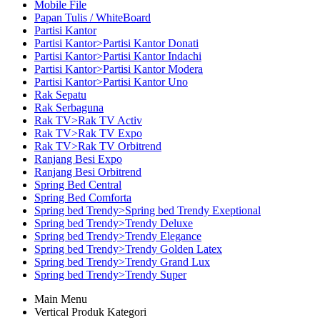
Mobile File
Papan Tulis / WhiteBoard
Partisi Kantor
Partisi Kantor>Partisi Kantor Donati
Partisi Kantor>Partisi Kantor Indachi
Partisi Kantor>Partisi Kantor Modera
Partisi Kantor>Partisi Kantor Uno
Rak Sepatu
Rak Serbaguna
Rak TV>Rak TV Activ
Rak TV>Rak TV Expo
Rak TV>Rak TV Orbitrend
Ranjang Besi Expo
Ranjang Besi Orbitrend
Spring Bed Central
Spring Bed Comforta
Spring bed Trendy>Spring bed Trendy Exeptional
Spring bed Trendy>Trendy Deluxe
Spring bed Trendy>Trendy Elegance
Spring bed Trendy>Trendy Golden Latex
Spring bed Trendy>Trendy Grand Lux
Spring bed Trendy>Trendy Super
Main Menu
Vertical Produk Kategori