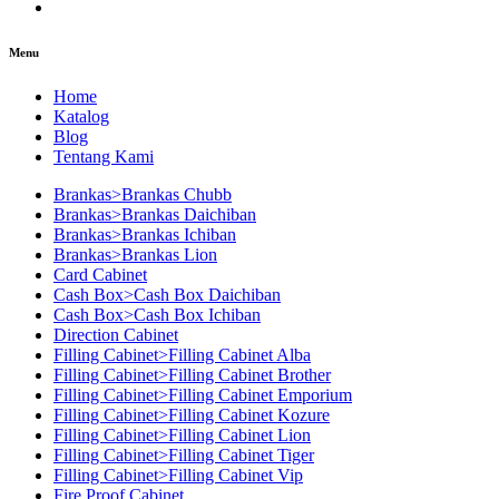
Menu
Home
Katalog
Blog
Tentang Kami
Brankas>Brankas Chubb
Brankas>Brankas Daichiban
Brankas>Brankas Ichiban
Brankas>Brankas Lion
Card Cabinet
Cash Box>Cash Box Daichiban
Cash Box>Cash Box Ichiban
Direction Cabinet
Filling Cabinet>Filling Cabinet Alba
Filling Cabinet>Filling Cabinet Brother
Filling Cabinet>Filling Cabinet Emporium
Filling Cabinet>Filling Cabinet Kozure
Filling Cabinet>Filling Cabinet Lion
Filling Cabinet>Filling Cabinet Tiger
Filling Cabinet>Filling Cabinet Vip
Fire Proof Cabinet