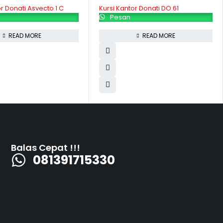
or Donati Asvecto 1 C
Kursi Kantor Donati DO 61
Pesan
READ MORE
READ MORE
Balas Cepat !!!
081391715330