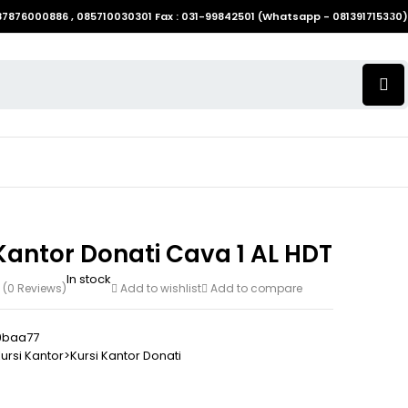
087876000886 , 085710030301 Fax : 031-99842501 (Whatsapp - 081391715330)
Kantor Donati Cava 1 AL HDT
In stock
(0 Reviews)
Add to wishlist
Add to compare
9baa77
ursi Kantor>Kursi Kantor Donati