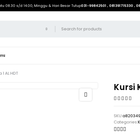
btu 08.30 s/d 14.00, Minggu & Hari Besar Tutup
031-99842501 , 081391715330 , 
ami
a 1 AL HDT
Kursi 
SKU:
a82034
Categories:
K