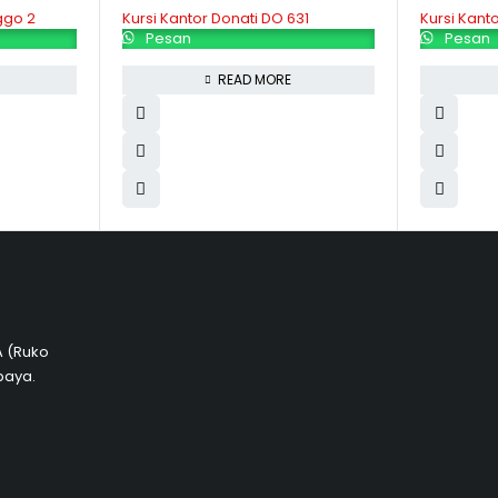
ggo 2
Kursi Kantor Donati DO 631
Kursi Kant
Pesan
Pesan
READ MORE
 A (Ruko
baya.