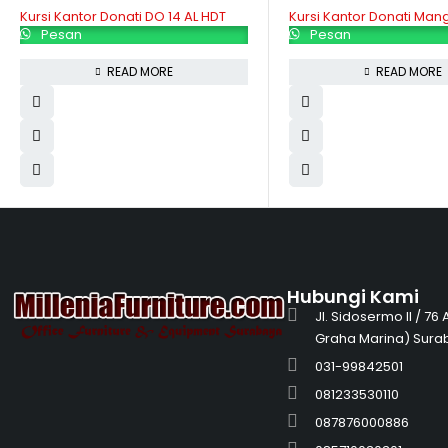
Kursi Kantor Donati DO 14 AL HDT
Kursi Kantor Donati Man
Pesan
Pesan
READ MORE
READ MORE
Hubungi Kami
Jl. Sidosermo II / 76
Graha Marina) Sura
031-99842501
081233530110
087876000886