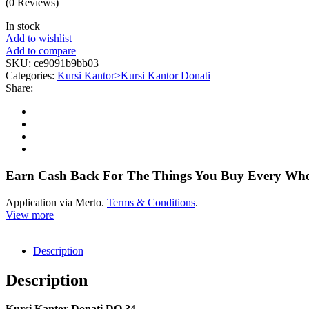
(0 Reviews)
In stock
Add to wishlist
Add to compare
SKU:
ce9091b9bb03
Categories:
Kursi Kantor>Kursi Kantor Donati
Share:
Earn Cash Back For The Things You Buy Every Wh
Application via Merto.
Terms & Conditions
.
View more
Description
Description
Kursi Kantor Donati DO 34