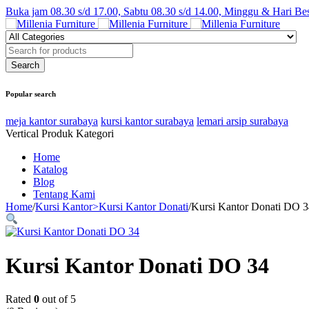
Buka jam 08.30 s/d 17.00, Sabtu 08.30 s/d 14.00, Minggu & Hari Be
Popular search
meja kantor surabaya
kursi kantor surabaya
lemari arsip surabaya
Vertical Produk Kategori
Home
Katalog
Blog
Tentang Kami
Home
/
Kursi Kantor>Kursi Kantor Donati
/
Kursi Kantor Donati DO 3
Kursi Kantor Donati DO 34
Rated
0
out of 5