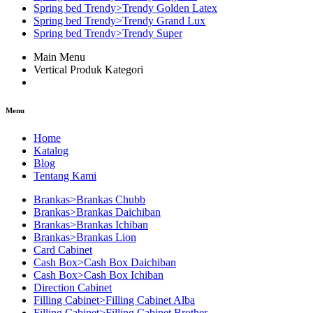
Spring bed Trendy>Trendy Golden Latex
Spring bed Trendy>Trendy Grand Lux
Spring bed Trendy>Trendy Super
Main Menu
Vertical Produk Kategori
Menu
Home
Katalog
Blog
Tentang Kami
Brankas>Brankas Chubb
Brankas>Brankas Daichiban
Brankas>Brankas Ichiban
Brankas>Brankas Lion
Card Cabinet
Cash Box>Cash Box Daichiban
Cash Box>Cash Box Ichiban
Direction Cabinet
Filling Cabinet>Filling Cabinet Alba
Filling Cabinet>Filling Cabinet Brother