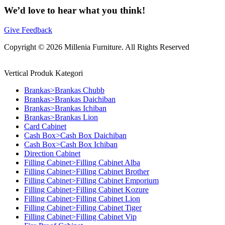
We’d love to hear what you think!
Give Feedback
Copyright © 2026 Millenia Furniture. All Rights Reserved
Vertical Produk Kategori
Brankas>Brankas Chubb
Brankas>Brankas Daichiban
Brankas>Brankas Ichiban
Brankas>Brankas Lion
Card Cabinet
Cash Box>Cash Box Daichiban
Cash Box>Cash Box Ichiban
Direction Cabinet
Filling Cabinet>Filling Cabinet Alba
Filling Cabinet>Filling Cabinet Brother
Filling Cabinet>Filling Cabinet Emporium
Filling Cabinet>Filling Cabinet Kozure
Filling Cabinet>Filling Cabinet Lion
Filling Cabinet>Filling Cabinet Tiger
Filling Cabinet>Filling Cabinet Vip