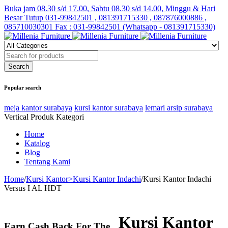
Buka jam 08.30 s/d 17.00, Sabtu 08.30 s/d 14.00, Minggu & Hari
Besar Tutup
031-99842501 , 081391715330 , 087876000886 ,
085710030301 Fax : 031-99842501 (Whatsapp - 081391715330)
Popular search
meja kantor surabaya
kursi kantor surabaya
lemari arsip surabaya
Vertical Produk Kategori
Home
Katalog
Blog
Tentang Kami
Home
/
Kursi Kantor>Kursi Kantor Indachi
/
Kursi Kantor Indachi
Versus I AL HDT
Kursi Kantor
Earn Cash Back For The