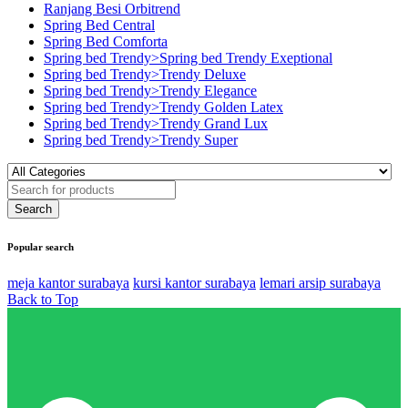
Ranjang Besi Orbitrend
Spring Bed Central
Spring Bed Comforta
Spring bed Trendy>Spring bed Trendy Exeptional
Spring bed Trendy>Trendy Deluxe
Spring bed Trendy>Trendy Elegance
Spring bed Trendy>Trendy Golden Latex
Spring bed Trendy>Trendy Grand Lux
Spring bed Trendy>Trendy Super
Popular search
meja kantor surabaya
kursi kantor surabaya
lemari arsip surabaya
Back to Top