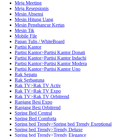
Meja Meeting
Meja Resepsionis
Mesin Absensi
Mesin Hitung Uang
Mesin Penghancur Kertas
Mesin Tik
Mobile File
Papan Tulis / WhiteBoard
Partisi Kantor
Partisi Kantor>Partisi Kantor Donati
Partisi Kantor>Partisi Kantor Indachi
Partisi Kantor>Partisi Kantor Modera
Partisi Kantor>Partisi Kantor Uno
Rak Sepatu
Rak Serbaguna
Rak TV>Rak TV Activ
Rak TV>Rak TV Expo
Rak TV>Rak TV Orbitrend
Ranjang Besi Expo
Ranjang Besi Orbitrend
Spring Bed Central
Spring Bed Comforta
Spring bed Trendy>Spring bed Trendy Exeptional
Spring bed Trendy>Trendy Deluxe
Spring bed Trendy>Trendy Elegance