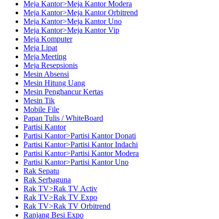
Meja Kantor>Meja Kantor Modera
Meja Kantor>Meja Kantor Orbitrend
Meja Kantor>Meja Kantor Uno
Meja Kantor>Meja Kantor Vip
Meja Komputer
Meja Lipat
Meja Meeting
Meja Resepsionis
Mesin Absensi
Mesin Hitung Uang
Mesin Penghancur Kertas
Mesin Tik
Mobile File
Papan Tulis / WhiteBoard
Partisi Kantor
Partisi Kantor>Partisi Kantor Donati
Partisi Kantor>Partisi Kantor Indachi
Partisi Kantor>Partisi Kantor Modera
Partisi Kantor>Partisi Kantor Uno
Rak Sepatu
Rak Serbaguna
Rak TV>Rak TV Activ
Rak TV>Rak TV Expo
Rak TV>Rak TV Orbitrend
Ranjang Besi Expo