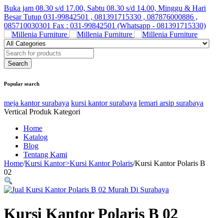
Buka jam 08.30 s/d 17.00, Sabtu 08.30 s/d 14.00, Minggu & Hari
Besar Tutup
031-99842501 , 081391715330 , 087876000886 ,
085710030301 Fax : 031-99842501 (Whatsapp - 081391715330)
Popular search
meja kantor surabaya
kursi kantor surabaya
lemari arsip surabaya
Vertical Produk Kategori
Home
Katalog
Blog
Tentang Kami
Home
/
Kursi Kantor>Kursi Kantor Polaris
/
Kursi Kantor Polaris B
02
Kursi Kantor Polaris B 02