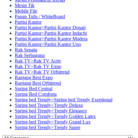
Mesin Tik
Mobile File
Papan Tulis / WhiteBoard
Partisi Kantor
Partisi Kantor>Partisi Kantor Donati
Partisi Kantor>Partisi Kantor Indachi
Partisi Kantor>Partisi Kantor Modera
Partisi Kantor>Partisi Kantor Uno
Rak Sepatu
Rak Serbaguna
Rak TV>Rak TV Activ
Rak TV>Rak TV Expo
Rak TV>Rak TV Orbitrend
Ranjang Besi Expo
Ranjang Besi Orbitrend
Spring Bed Central
Spring Bed Comforta
Spring bed Trendy>Spring bed Trendy Exeptional
Spring bed Trendy>Trendy Deluxe
Spring bed Trendy>Trendy Elegance
Spring bed Trendy>Trendy Golden Latex
Spring bed Trendy>Trendy Grand Lux
Spring bed Trendy>Trendy Super