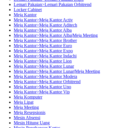
Lemari Pakaian>Lemari Pakaian Orbitrend
Locker Cabinet
Meja Kantor
Meja Kantor>Meja Kantor Activ
Meja Kantor>Meja Kantor Aditech
Meja Kantor>Meja Kantor Alba
Meja Kantor>Meja Kantor Alba|Meja Meeting
Meja Kantor>Meja Kantor Brother
Meja Kantor>Meja Kantor Euro
Meja Kantor>Meja Kantor Expo
Meja Kantor>Meja Kantor Indachi
Meja Kantor>Meja Kantor Lion
Meja Kantor>Meja Kantor Lunar
Meja Kantor>Meja Kantor Lunar|Meja Meeting
Meja Kantor>Meja Kantor Modera
Meja Kantor>Meja Kantor Orbitrend
Meja Kantor>Meja Kantor Uno
Meja Kantor>Meja Kantor Vip
Meja Komputer
Meja Lipat
Meja Meeting
Meja Resepsionis
Mesin Absensi
Mesin Hitung Uang
Mesin Penghancur Kertas