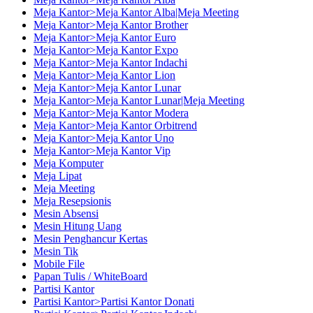
Meja Kantor>Meja Kantor Alba|Meja Meeting
Meja Kantor>Meja Kantor Brother
Meja Kantor>Meja Kantor Euro
Meja Kantor>Meja Kantor Expo
Meja Kantor>Meja Kantor Indachi
Meja Kantor>Meja Kantor Lion
Meja Kantor>Meja Kantor Lunar
Meja Kantor>Meja Kantor Lunar|Meja Meeting
Meja Kantor>Meja Kantor Modera
Meja Kantor>Meja Kantor Orbitrend
Meja Kantor>Meja Kantor Uno
Meja Kantor>Meja Kantor Vip
Meja Komputer
Meja Lipat
Meja Meeting
Meja Resepsionis
Mesin Absensi
Mesin Hitung Uang
Mesin Penghancur Kertas
Mesin Tik
Mobile File
Papan Tulis / WhiteBoard
Partisi Kantor
Partisi Kantor>Partisi Kantor Donati