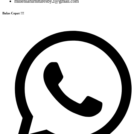
milleniafurnituresby2@gmail.com
Balas Cepat !!!