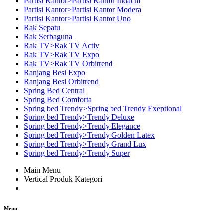
Partisi Kantor>Partisi Kantor Indachi
Partisi Kantor>Partisi Kantor Modera
Partisi Kantor>Partisi Kantor Uno
Rak Sepatu
Rak Serbaguna
Rak TV>Rak TV Activ
Rak TV>Rak TV Expo
Rak TV>Rak TV Orbitrend
Ranjang Besi Expo
Ranjang Besi Orbitrend
Spring Bed Central
Spring Bed Comforta
Spring bed Trendy>Spring bed Trendy Exeptional
Spring bed Trendy>Trendy Deluxe
Spring bed Trendy>Trendy Elegance
Spring bed Trendy>Trendy Golden Latex
Spring bed Trendy>Trendy Grand Lux
Spring bed Trendy>Trendy Super
Main Menu
Vertical Produk Kategori
Menu