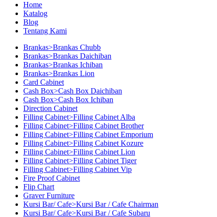
Home
Katalog
Blog
Tentang Kami
Brankas>Brankas Chubb
Brankas>Brankas Daichiban
Brankas>Brankas Ichiban
Brankas>Brankas Lion
Card Cabinet
Cash Box>Cash Box Daichiban
Cash Box>Cash Box Ichiban
Direction Cabinet
Filling Cabinet>Filling Cabinet Alba
Filling Cabinet>Filling Cabinet Brother
Filling Cabinet>Filling Cabinet Emporium
Filling Cabinet>Filling Cabinet Kozure
Filling Cabinet>Filling Cabinet Lion
Filling Cabinet>Filling Cabinet Tiger
Filling Cabinet>Filling Cabinet Vip
Fire Proof Cabinet
Flip Chart
Graver Furniture
Kursi Bar/ Cafe>Kursi Bar / Cafe Chairman
Kursi Bar/ Cafe>Kursi Bar / Cafe Subaru