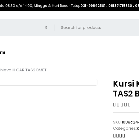
btu 08.30 s/d 14.00, Minggu & Hari Besar Tutup
031-99842501 , 081391715330 , 
ami
hievo III GAR TAS2 BMET
Kursi 
TAS2 
SKU:
1088c24
Categories:
K