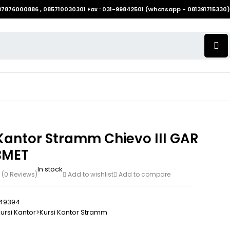
087876000886 , 085710030301 Fax : 031-99842501 (Whatsapp - 081391715330)
Kantor Stramm Chievo III GAR
BMET
In stock
(0 Reviews)
Add to wishlist
Add to compare
49394
ursi Kantor>Kursi Kantor Stramm