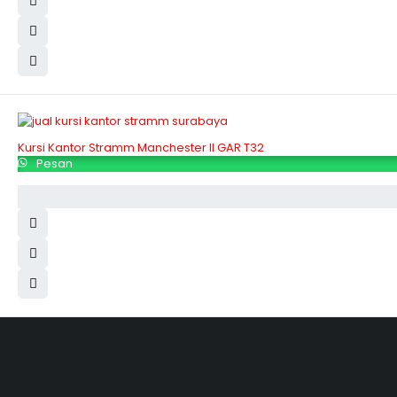
Kursi Kantor Stramm Manchester II GAR T32
Pesan
Hubungi Kami
Jl. Sidosermo II / 76 A (Ruko Graha Marina) Surabaya.