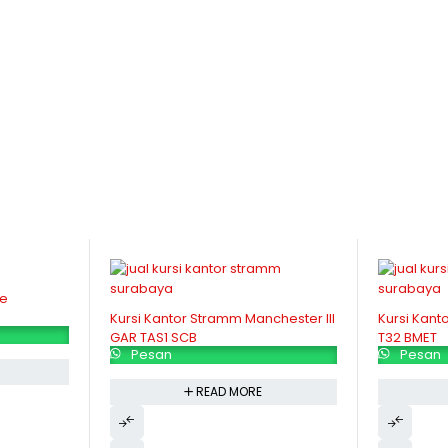
pe
Kursi Kantor Stramm Manchester III
Kursi Kant
GAR TAS1 SCB
T32 BMET
Pesan
Pesan
READ MORE