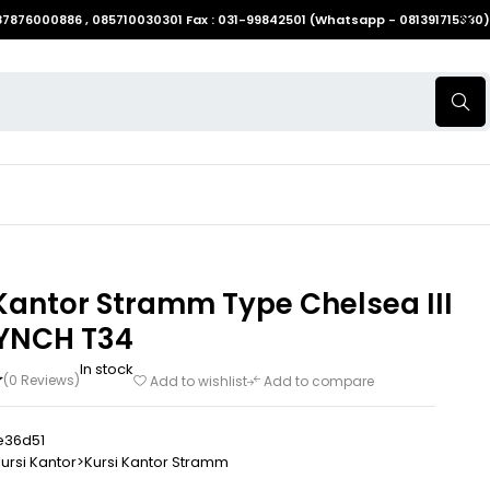
087876000886 , 085710030301 Fax : 031-99842501 (Whatsapp - 081391715330)
Kantor Stramm Type Chelsea III
YNCH T34
In stock
(0 Reviews)
Add to wishlist
Add to compare
e36d51
ursi Kantor>Kursi Kantor Stramm