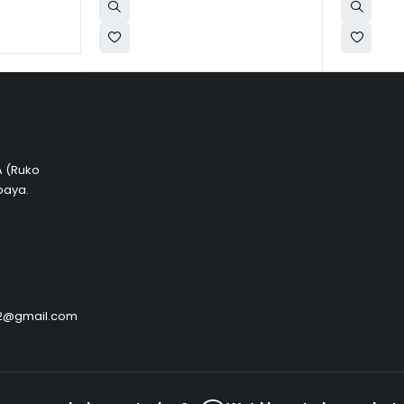
 A (Ruko
baya.
by2@gmail.com