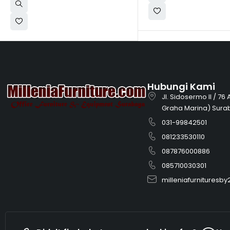
Hubungi Kami
Jl. Sidosermo II / 76
Graha Marina) Sura
031-99842501
081233530110
087876000886
085710030301
milleniafurnitures