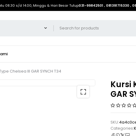
btu 08.30 s/d 14.00, Minggu & Hari Besar Tutup
031-99842501 , 081391715330 , 
Kami
Type Chelsea III GAR SYNCH T34
Kursi 
GAR S
SKU:
4a4c0c
Categories:
K