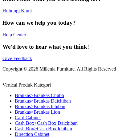
Hubungi Kami
How can we help you today?
Help Center
We’d love to hear what you think!
Give Feedback
Copyright © 2026 Millenia Furniture. All Rights Reserved
Vertical Produk Kategori
Brankas>Brankas Chubb
Brankas>Brankas Daichiban
Brankas>Brankas Ichiban
Brankas>Brankas Lion
Card Cabinet
Cash Box>Cash Box Daichiban
Cash Box>Cash Box Ichiban
Direction Cabinet