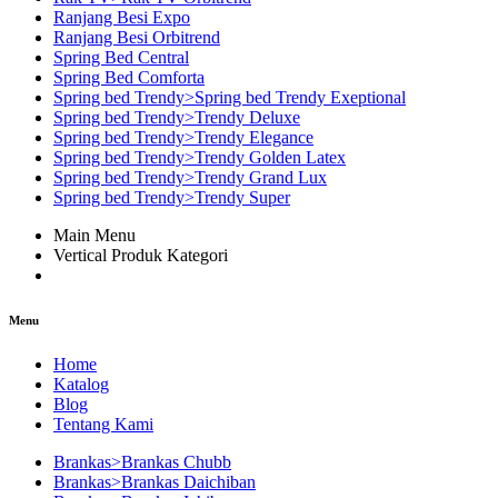
Ranjang Besi Expo
Ranjang Besi Orbitrend
Spring Bed Central
Spring Bed Comforta
Spring bed Trendy>Spring bed Trendy Exeptional
Spring bed Trendy>Trendy Deluxe
Spring bed Trendy>Trendy Elegance
Spring bed Trendy>Trendy Golden Latex
Spring bed Trendy>Trendy Grand Lux
Spring bed Trendy>Trendy Super
Main Menu
Vertical Produk Kategori
Menu
Home
Katalog
Blog
Tentang Kami
Brankas>Brankas Chubb
Brankas>Brankas Daichiban