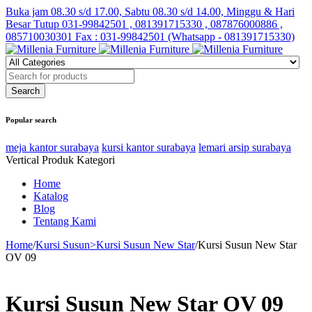
Buka jam 08.30 s/d 17.00, Sabtu 08.30 s/d 14.00, Minggu & Hari
Besar Tutup
031-99842501 , 081391715330 , 087876000886 ,
085710030301 Fax : 031-99842501 (Whatsapp - 081391715330)
Popular search
meja kantor surabaya
kursi kantor surabaya
lemari arsip surabaya
Vertical Produk Kategori
Home
Katalog
Blog
Tentang Kami
Home
/
Kursi Susun>Kursi Susun New Star
/
Kursi Susun New Star
OV 09
Kursi Susun New Star OV 09