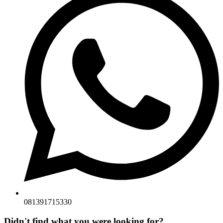
081391715330
Didn't find what you were looking for?