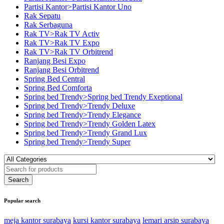
Partisi Kantor>Partisi Kantor Uno
Rak Sepatu
Rak Serbaguna
Rak TV>Rak TV Activ
Rak TV>Rak TV Expo
Rak TV>Rak TV Orbitrend
Ranjang Besi Expo
Ranjang Besi Orbitrend
Spring Bed Central
Spring Bed Comforta
Spring bed Trendy>Spring bed Trendy Exeptional
Spring bed Trendy>Trendy Deluxe
Spring bed Trendy>Trendy Elegance
Spring bed Trendy>Trendy Golden Latex
Spring bed Trendy>Trendy Grand Lux
Spring bed Trendy>Trendy Super
Popular search
meja kantor surabaya
kursi kantor surabaya
lemari arsip surabaya