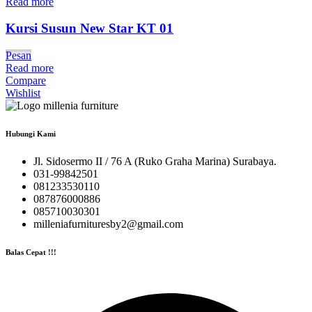
Read more
Kursi Susun New Star KT 01
Pesan
Read more
Compare
Wishlist
Hubungi Kami
Jl. Sidosermo II / 76 A (Ruko Graha Marina) Surabaya.
031-99842501
081233530110
087876000886
085710030301
milleniafurnituresby2@gmail.com
Balas Cepat !!!