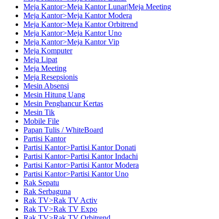
Meja Kantor>Meja Kantor Lunar|Meja Meeting
Meja Kantor>Meja Kantor Modera
Meja Kantor>Meja Kantor Orbitrend
Meja Kantor>Meja Kantor Uno
Meja Kantor>Meja Kantor Vip
Meja Komputer
Meja Lipat
Meja Meeting
Meja Resepsionis
Mesin Absensi
Mesin Hitung Uang
Mesin Penghancur Kertas
Mesin Tik
Mobile File
Papan Tulis / WhiteBoard
Partisi Kantor
Partisi Kantor>Partisi Kantor Donati
Partisi Kantor>Partisi Kantor Indachi
Partisi Kantor>Partisi Kantor Modera
Partisi Kantor>Partisi Kantor Uno
Rak Sepatu
Rak Serbaguna
Rak TV>Rak TV Activ
Rak TV>Rak TV Expo
Rak TV>Rak TV Orbitrend