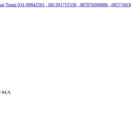
sar Tutup
031-99842501 , 081391715330 , 087876000886 , 08571003
O 94 A