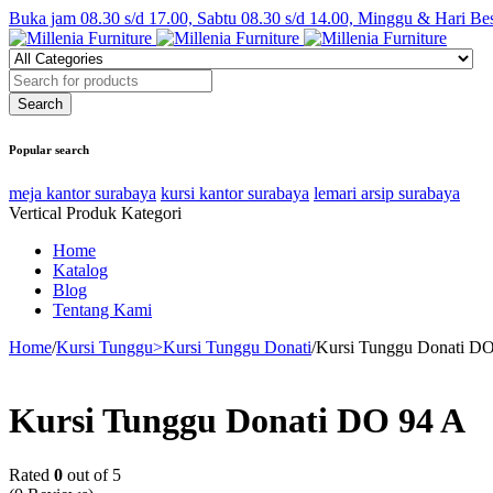
Buka jam 08.30 s/d 17.00, Sabtu 08.30 s/d 14.00, Minggu & Hari Be
Popular search
meja kantor surabaya
kursi kantor surabaya
lemari arsip surabaya
Vertical Produk Kategori
Home
Katalog
Blog
Tentang Kami
Home
/
Kursi Tunggu>Kursi Tunggu Donati
/
Kursi Tunggu Donati D
Kursi Tunggu Donati DO 94 A
Rated
0
out of 5