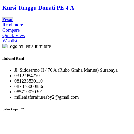
Kursi Tunggu Donati PE 4 A
Pesan
Read more
Compare
Quick View
Wishlist
Hubungi Kami
Jl. Sidosermo II / 76 A (Ruko Graha Marina) Surabaya.
031-99842501
081233530110
087876000886
085710030301
milleniafurnituresby2@gmail.com
Balas Cepat !!!