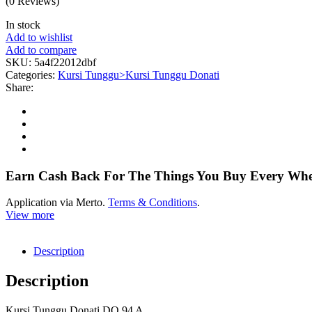
(0 Reviews)
In stock
Add to wishlist
Add to compare
SKU:
5a4f22012dbf
Categories:
Kursi Tunggu>Kursi Tunggu Donati
Share:
Earn Cash Back For The Things You Buy Every Wh
Application via Merto.
Terms & Conditions
.
View more
Description
Description
Kursi Tunggu Donati DO 94 A