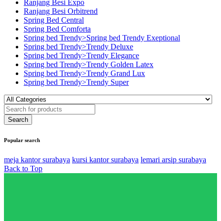
Ranjang Besi Expo
Ranjang Besi Orbitrend
Spring Bed Central
Spring Bed Comforta
Spring bed Trendy>Spring bed Trendy Exeptional
Spring bed Trendy>Trendy Deluxe
Spring bed Trendy>Trendy Elegance
Spring bed Trendy>Trendy Golden Latex
Spring bed Trendy>Trendy Grand Lux
Spring bed Trendy>Trendy Super
Popular search
meja kantor surabaya
kursi kantor surabaya
lemari arsip surabaya
Back to Top