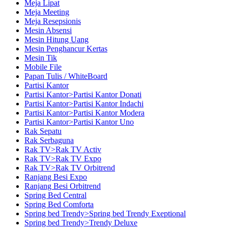
Meja Lipat
Meja Meeting
Meja Resepsionis
Mesin Absensi
Mesin Hitung Uang
Mesin Penghancur Kertas
Mesin Tik
Mobile File
Papan Tulis / WhiteBoard
Partisi Kantor
Partisi Kantor>Partisi Kantor Donati
Partisi Kantor>Partisi Kantor Indachi
Partisi Kantor>Partisi Kantor Modera
Partisi Kantor>Partisi Kantor Uno
Rak Sepatu
Rak Serbaguna
Rak TV>Rak TV Activ
Rak TV>Rak TV Expo
Rak TV>Rak TV Orbitrend
Ranjang Besi Expo
Ranjang Besi Orbitrend
Spring Bed Central
Spring Bed Comforta
Spring bed Trendy>Spring bed Trendy Exeptional
Spring bed Trendy>Trendy Deluxe