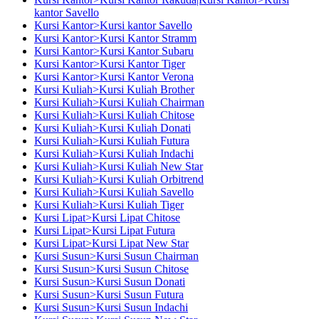
kantor Savello
Kursi Kantor>Kursi kantor Savello
Kursi Kantor>Kursi Kantor Stramm
Kursi Kantor>Kursi Kantor Subaru
Kursi Kantor>Kursi Kantor Tiger
Kursi Kantor>Kursi Kantor Verona
Kursi Kuliah>Kursi Kuliah Brother
Kursi Kuliah>Kursi Kuliah Chairman
Kursi Kuliah>Kursi Kuliah Chitose
Kursi Kuliah>Kursi Kuliah Donati
Kursi Kuliah>Kursi Kuliah Futura
Kursi Kuliah>Kursi Kuliah Indachi
Kursi Kuliah>Kursi Kuliah New Star
Kursi Kuliah>Kursi Kuliah Orbitrend
Kursi Kuliah>Kursi Kuliah Savello
Kursi Kuliah>Kursi Kuliah Tiger
Kursi Lipat>Kursi Lipat Chitose
Kursi Lipat>Kursi Lipat Futura
Kursi Lipat>Kursi Lipat New Star
Kursi Susun>Kursi Susun Chairman
Kursi Susun>Kursi Susun Chitose
Kursi Susun>Kursi Susun Donati
Kursi Susun>Kursi Susun Futura
Kursi Susun>Kursi Susun Indachi