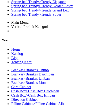
Spring bed Trendy>Trendy Elegance
Spring bed Trendy>Trendy Golden Latex
Spring bed Trendy>Trendy Grand Lux
Spring bed Trendy>Trendy Super
Main Menu
Vertical Produk Kategori
Menu
Home
Katalog
Blog
Tentang Kami
Brankas>Brankas Chubb
Brankas>Brankas Daichiban
Brankas>Brankas Ichiban
Brankas>Brankas Lion
Card Cabinet
Cash Box>Cash Box Daichiban
Cash Box>Cash Box Ichiban
Direction Cabinet
Filling Cabinet>Filling Cabinet Alba