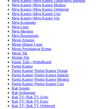
Meja Kantor>Meja Kantor Lunar|Meja Meeting
Meja Kantor>Meja Kantor Modera
Meja Kantor>Meja Kantor Orbitrend
Meja Kantor>Meja Kantor Uno
Meja Kantor>Meja Kantor Vip
Meja Komputer
Meja Lipat
Meja Meeting
Meja Resepsionis
Mesin Absensi
Mesin Hitung Uang
Mesin Penghancur Kertas
Mesin Tik
Mobile File
Papan Tulis / WhiteBoard
Partisi Kantor
Partisi Kantor>Partisi Kantor Donati
Partisi Kantor>Partisi Kantor Indachi
Partisi Kantor>Partisi Kantor Modera
Partisi Kantor>Partisi Kantor Uno
Rak Sepatu
Rak Serbaguna
Rak TV>Rak TV Activ
Rak TV>Rak TV Expo
Rak TV>Rak TV Orbitrend