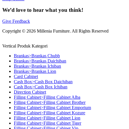
We’d love to hear what you think!
Give Feedback
Copyright © 2026 Millenia Furniture. All Rights Reserved
Vertical Produk Kategori
Brankas>Brankas Chubb
Brankas>Brankas Daichiban
Brankas>Brankas Ichiban
Brankas>Brankas Lion
Card Cabinet
Cash Box>Cash Box Daichiban
Cash Box>Cash Box Ichiban
Direction Cabinet
Filling Cabinet>Filling Cabinet Alba
Filling Cabinet>Filling Cabinet Brother
Filling Cabinet>Filling Cabinet Emporium
Filling Cabinet>Filling Cabinet Kozure
Filling Cabinet>Filling Cabinet Lion
Filling Cabinet>Filling Cabinet Tiger
Filling Cabinet>Filling Cabinet Vip