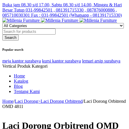
Buka jam 08.30 s/d 17.00, Sabtu 08.30 s/d 14.00, Minggu & Hari
Besar Tutup
031-99842501 , 081391715330 , 087876000886 ,
085710030301 Fax : 031-99842501 (Whatsapp - 081391715330)
Popular search
meja kantor surabaya
kursi kantor surabaya
lemari arsip surabaya
Vertical Produk Kategori
Home
Katalog
Blog
Tentang Kami
Home
/
Laci Dorong>Laci Dorong Orbitrend
/
Laci Dorong Orbitrend
OMD 4811
Laci Dorong Orbitrend OMD