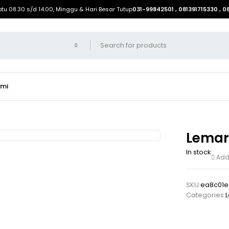
btu 08.30 s/d 14.00, Minggu & Hari Besar Tutup
031-99842501 , 081391715330 , 
ami
Lemar
In stock
Add 
SKU:
ea8c01e
Categories:
L