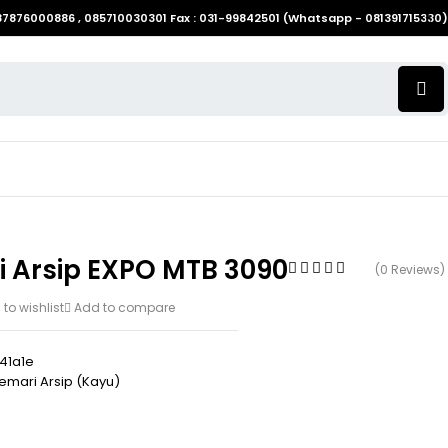
087876000886 , 085710030301 Fax : 031-99842501 (Whatsapp - 081391715330)
i Arsip EXPO MTB 3090
(0 Reviews)
to wishlist
Add to compare
41a1e
emari Arsip (Kayu)