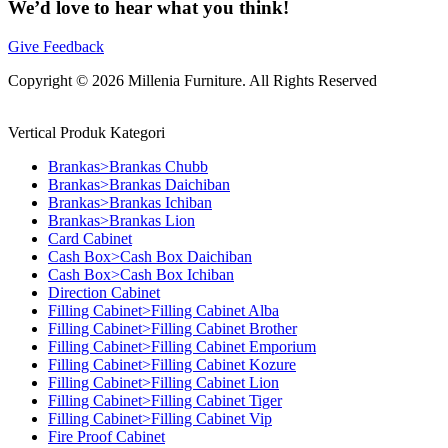
We’d love to hear what you think!
Give Feedback
Copyright © 2026 Millenia Furniture. All Rights Reserved
Vertical Produk Kategori
Brankas>Brankas Chubb
Brankas>Brankas Daichiban
Brankas>Brankas Ichiban
Brankas>Brankas Lion
Card Cabinet
Cash Box>Cash Box Daichiban
Cash Box>Cash Box Ichiban
Direction Cabinet
Filling Cabinet>Filling Cabinet Alba
Filling Cabinet>Filling Cabinet Brother
Filling Cabinet>Filling Cabinet Emporium
Filling Cabinet>Filling Cabinet Kozure
Filling Cabinet>Filling Cabinet Lion
Filling Cabinet>Filling Cabinet Tiger
Filling Cabinet>Filling Cabinet Vip
Fire Proof Cabinet