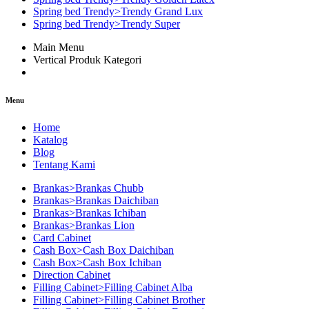
Spring bed Trendy>Trendy Grand Lux
Spring bed Trendy>Trendy Super
Main Menu
Vertical Produk Kategori
Menu
Home
Katalog
Blog
Tentang Kami
Brankas>Brankas Chubb
Brankas>Brankas Daichiban
Brankas>Brankas Ichiban
Brankas>Brankas Lion
Card Cabinet
Cash Box>Cash Box Daichiban
Cash Box>Cash Box Ichiban
Direction Cabinet
Filling Cabinet>Filling Cabinet Alba
Filling Cabinet>Filling Cabinet Brother