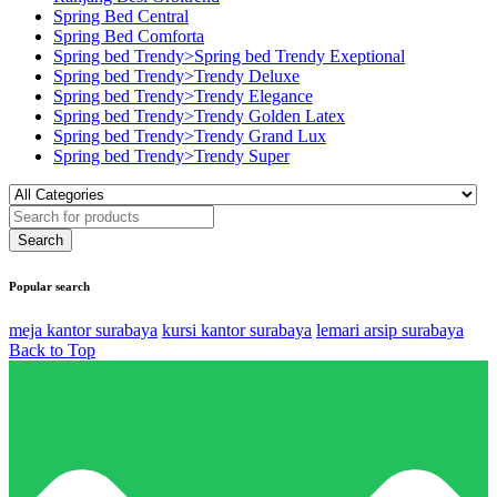
Spring Bed Central
Spring Bed Comforta
Spring bed Trendy>Spring bed Trendy Exeptional
Spring bed Trendy>Trendy Deluxe
Spring bed Trendy>Trendy Elegance
Spring bed Trendy>Trendy Golden Latex
Spring bed Trendy>Trendy Grand Lux
Spring bed Trendy>Trendy Super
Popular search
meja kantor surabaya
kursi kantor surabaya
lemari arsip surabaya
Back to Top