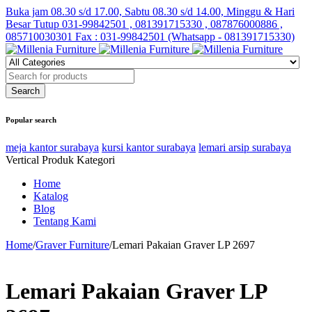
Buka jam 08.30 s/d 17.00, Sabtu 08.30 s/d 14.00, Minggu & Hari
Besar Tutup
031-99842501 , 081391715330 , 087876000886 ,
085710030301 Fax : 031-99842501 (Whatsapp - 081391715330)
Popular search
meja kantor surabaya
kursi kantor surabaya
lemari arsip surabaya
Vertical Produk Kategori
Home
Katalog
Blog
Tentang Kami
Home
/
Graver Furniture
/
Lemari Pakaian Graver LP 2697
Lemari Pakaian Graver LP