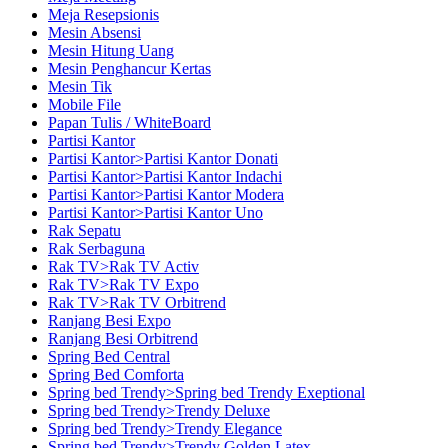
Meja Resepsionis
Mesin Absensi
Mesin Hitung Uang
Mesin Penghancur Kertas
Mesin Tik
Mobile File
Papan Tulis / WhiteBoard
Partisi Kantor
Partisi Kantor>Partisi Kantor Donati
Partisi Kantor>Partisi Kantor Indachi
Partisi Kantor>Partisi Kantor Modera
Partisi Kantor>Partisi Kantor Uno
Rak Sepatu
Rak Serbaguna
Rak TV>Rak TV Activ
Rak TV>Rak TV Expo
Rak TV>Rak TV Orbitrend
Ranjang Besi Expo
Ranjang Besi Orbitrend
Spring Bed Central
Spring Bed Comforta
Spring bed Trendy>Spring bed Trendy Exeptional
Spring bed Trendy>Trendy Deluxe
Spring bed Trendy>Trendy Elegance
Spring bed Trendy>Trendy Golden Latex