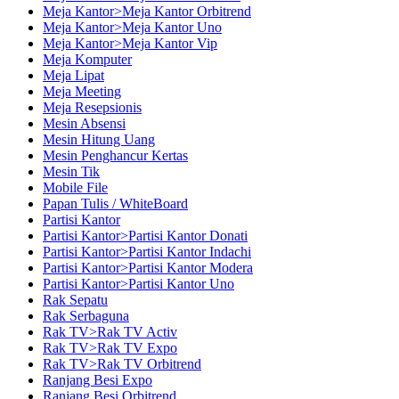
Meja Kantor>Meja Kantor Orbitrend
Meja Kantor>Meja Kantor Uno
Meja Kantor>Meja Kantor Vip
Meja Komputer
Meja Lipat
Meja Meeting
Meja Resepsionis
Mesin Absensi
Mesin Hitung Uang
Mesin Penghancur Kertas
Mesin Tik
Mobile File
Papan Tulis / WhiteBoard
Partisi Kantor
Partisi Kantor>Partisi Kantor Donati
Partisi Kantor>Partisi Kantor Indachi
Partisi Kantor>Partisi Kantor Modera
Partisi Kantor>Partisi Kantor Uno
Rak Sepatu
Rak Serbaguna
Rak TV>Rak TV Activ
Rak TV>Rak TV Expo
Rak TV>Rak TV Orbitrend
Ranjang Besi Expo
Ranjang Besi Orbitrend