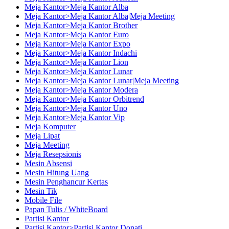
Meja Kantor>Meja Kantor Alba
Meja Kantor>Meja Kantor Alba|Meja Meeting
Meja Kantor>Meja Kantor Brother
Meja Kantor>Meja Kantor Euro
Meja Kantor>Meja Kantor Expo
Meja Kantor>Meja Kantor Indachi
Meja Kantor>Meja Kantor Lion
Meja Kantor>Meja Kantor Lunar
Meja Kantor>Meja Kantor Lunar|Meja Meeting
Meja Kantor>Meja Kantor Modera
Meja Kantor>Meja Kantor Orbitrend
Meja Kantor>Meja Kantor Uno
Meja Kantor>Meja Kantor Vip
Meja Komputer
Meja Lipat
Meja Meeting
Meja Resepsionis
Mesin Absensi
Mesin Hitung Uang
Mesin Penghancur Kertas
Mesin Tik
Mobile File
Papan Tulis / WhiteBoard
Partisi Kantor
Partisi Kantor>Partisi Kantor Donati