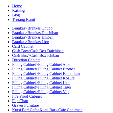
Home
Katalog
Blog
Tentang Kami
Brankas>Brankas Chubb
Brankas>Brankas Daichiban
Brankas>Brankas Ichiban
Brankas>Brankas Lion
Card Cabinet
Cash Box>Cash Box Daichiban
Cash Box>Cash Box Ichiban
Direction Cabinet
Filling Cabinet>Filling Cabinet Alba
Filling Cabinet>Filling Cabinet Brother
Filling Cabinet>Filling Cabinet Emporium
Filling Cabinet>Filling Cabinet Kozure
Filling Cabinet>Filling Cabinet Lion
Filling Cabinet>Filling Cabinet Tiger
Filling Cabinet>Filling Cabinet Vip
Fire Proof Cabinet
Flip Chart
Graver Furniture
Kursi Bar/ Cafe>Kursi Bar / Cafe Chairman