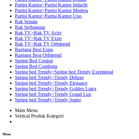
Partisi Kantor>Partisi Kantor Indachi
Partisi Kantor>Partisi Kantor Modera
Partisi Kantor>Partisi Kantor Uno
Rak Sepatu
Rak Serbaguna
Rak TV>Rak TV Activ
Rak TV>Rak TV Expo
Rak TV>Rak TV Orbitrend
Ranjang Besi Expo
Ranjang Besi Orbitrend
Spring Bed Central
Spring Bed Comforta
Spring bed Trendy>Spring bed Trendy Exeptional
Spring bed Trendy>Trendy Deluxe
Spring bed Trendy>Trendy Elegance
Spring bed Trendy>Trendy Golden Latex
Spring bed Trendy>Trendy Grand Lux
Spring bed Trendy>Trendy Super
Main Menu
Vertical Produk Kategori
Menu