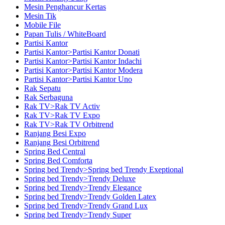
Mesin Penghancur Kertas
Mesin Tik
Mobile File
Papan Tulis / WhiteBoard
Partisi Kantor
Partisi Kantor>Partisi Kantor Donati
Partisi Kantor>Partisi Kantor Indachi
Partisi Kantor>Partisi Kantor Modera
Partisi Kantor>Partisi Kantor Uno
Rak Sepatu
Rak Serbaguna
Rak TV>Rak TV Activ
Rak TV>Rak TV Expo
Rak TV>Rak TV Orbitrend
Ranjang Besi Expo
Ranjang Besi Orbitrend
Spring Bed Central
Spring Bed Comforta
Spring bed Trendy>Spring bed Trendy Exeptional
Spring bed Trendy>Trendy Deluxe
Spring bed Trendy>Trendy Elegance
Spring bed Trendy>Trendy Golden Latex
Spring bed Trendy>Trendy Grand Lux
Spring bed Trendy>Trendy Super