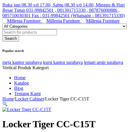
Buka jam 08.30 s/d 17.00, Sabtu 08.30 s/d 14.00, Minggu & Hari
Besar Tutup
031-99842501 , 081391715330 , 087876000886 ,
085710030301 Fax : 031-99842501 (Whatsapp - 081391715330)
Popular search
meja kantor surabaya
kursi kantor surabaya
lemari arsip surabaya
Vertical Produk Kategori
Home
Katalog
Blog
Tentang Kami
Home
/
Locker Cabinet
/
Locker Tiger CC-C15T
Locker Tiger CC-C15T