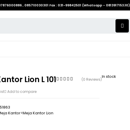
087876000886 , 085710030301 Fax : 031-99842501 (Whatsapp - 081391715330)
In stock
antor Lion L 101
(0 Reviews)
ist
Add to compare
51863
eja Kantor>Meja Kantor Lion