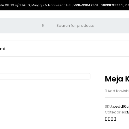
btu 08.30 s/d 14.00, Minggu & Hari Besar Tutup
031-99842501 , 081391715330 , 
ami
Meja K
Add to wishl
SKU:
cedd10c
Categories:
M