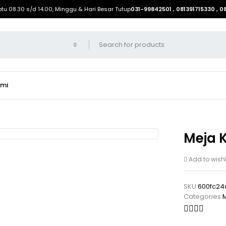
btu 08.30 s/d 14.00, Minggu & Hari Besar Tutup
031-99842501 , 081391715330 , 
ami
Meja K
Add to wishl
SKU:
600fc24
Categories:
M