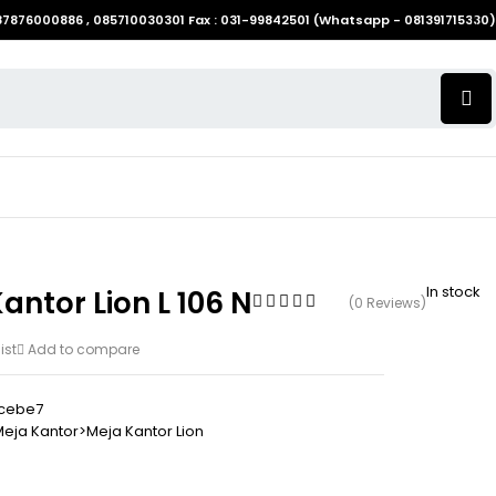
087876000886 , 085710030301 Fax : 031-99842501 (Whatsapp - 081391715330)
In stock
antor Lion L 106 N
(0 Reviews)
ist
Add to compare
cebe7
eja Kantor>Meja Kantor Lion