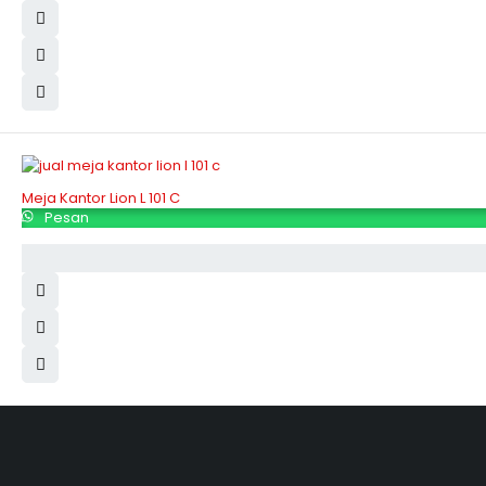
Meja Kantor Lion L 101 C
Pesan
Hubungi Kami
Jl. Sidosermo II / 76 A (Ruko Graha Marina) Surabaya.