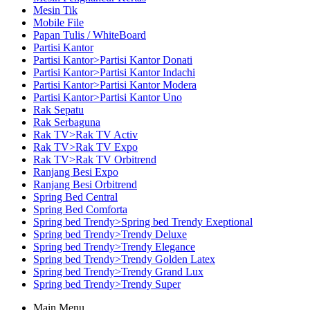
Mesin Tik
Mobile File
Papan Tulis / WhiteBoard
Partisi Kantor
Partisi Kantor>Partisi Kantor Donati
Partisi Kantor>Partisi Kantor Indachi
Partisi Kantor>Partisi Kantor Modera
Partisi Kantor>Partisi Kantor Uno
Rak Sepatu
Rak Serbaguna
Rak TV>Rak TV Activ
Rak TV>Rak TV Expo
Rak TV>Rak TV Orbitrend
Ranjang Besi Expo
Ranjang Besi Orbitrend
Spring Bed Central
Spring Bed Comforta
Spring bed Trendy>Spring bed Trendy Exeptional
Spring bed Trendy>Trendy Deluxe
Spring bed Trendy>Trendy Elegance
Spring bed Trendy>Trendy Golden Latex
Spring bed Trendy>Trendy Grand Lux
Spring bed Trendy>Trendy Super
Main Menu