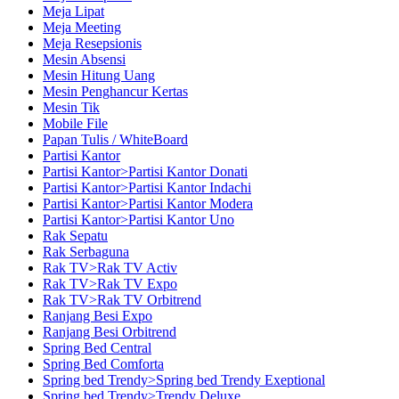
Meja Lipat
Meja Meeting
Meja Resepsionis
Mesin Absensi
Mesin Hitung Uang
Mesin Penghancur Kertas
Mesin Tik
Mobile File
Papan Tulis / WhiteBoard
Partisi Kantor
Partisi Kantor>Partisi Kantor Donati
Partisi Kantor>Partisi Kantor Indachi
Partisi Kantor>Partisi Kantor Modera
Partisi Kantor>Partisi Kantor Uno
Rak Sepatu
Rak Serbaguna
Rak TV>Rak TV Activ
Rak TV>Rak TV Expo
Rak TV>Rak TV Orbitrend
Ranjang Besi Expo
Ranjang Besi Orbitrend
Spring Bed Central
Spring Bed Comforta
Spring bed Trendy>Spring bed Trendy Exeptional
Spring bed Trendy>Trendy Deluxe