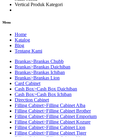
Vertical Produk Kategori
Menu
Home
Katalog
Blog
Tentang Kami
Brankas>Brankas Chubb
Brankas>Brankas Daichiban
Brankas>Brankas Ichiban
Brankas>Brankas Lion
Card Cabinet
Cash Box>Cash Box Daichiban
Cash Box>Cash Box Ichiban
Direction Cabinet
Filling Cabinet>Filling Cabinet Alba
Filling Cabinet>Filling Cabinet Brother
Filling Cabinet>Filling Cabinet Emporium
Filling Cabinet>Filling Cabinet Kozure
Filling Cabinet>Filling Cabinet Lion
Filling Cabinet>Filling Cabinet Tiger