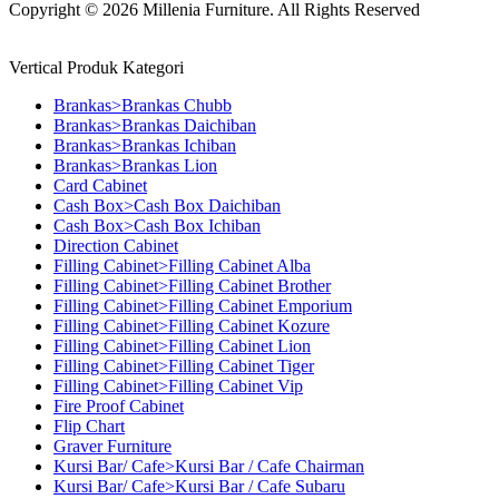
Copyright © 2026 Millenia Furniture. All Rights Reserved
Vertical Produk Kategori
Brankas>Brankas Chubb
Brankas>Brankas Daichiban
Brankas>Brankas Ichiban
Brankas>Brankas Lion
Card Cabinet
Cash Box>Cash Box Daichiban
Cash Box>Cash Box Ichiban
Direction Cabinet
Filling Cabinet>Filling Cabinet Alba
Filling Cabinet>Filling Cabinet Brother
Filling Cabinet>Filling Cabinet Emporium
Filling Cabinet>Filling Cabinet Kozure
Filling Cabinet>Filling Cabinet Lion
Filling Cabinet>Filling Cabinet Tiger
Filling Cabinet>Filling Cabinet Vip
Fire Proof Cabinet
Flip Chart
Graver Furniture
Kursi Bar/ Cafe>Kursi Bar / Cafe Chairman
Kursi Bar/ Cafe>Kursi Bar / Cafe Subaru