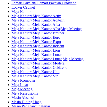
Lemari Pakaian>Lemari Pakaian Orbitrend
Locker Cabinet
Meja Kantor
Meja Kantor>Meja Kantor Activ
Meja Kantor>Meja Kantor Aditech
Meja Kantor>Meja Kantor Alba
Meja Kantor>Meja Kantor Alba|Meja Meeting
Meja Kantor>Meja Kantor Brother
Meja Kantor>Meja Kantor Euro
Meja Kantor>Meja Kantor Expo
Meja Kantor>Meja Kantor Indachi
Meja Kantor>Meja Kantor Lion
Meja Kantor>Meja Kantor Lunar
Meja Kantor>Meja Kantor Lunar|Meja Meeting
Meja Kantor>Meja Kantor Modera
Meja Kantor>Meja Kantor Orbitrend
Meja Kantor>Meja Kantor Uno
Meja Kantor>Meja Kantor Vip
Meja Komputer
Meja Lipat
Meja Meeting
Meja Resepsionis
Mesin Absensi
Mesin Hitung Uang
Mesin Penghancur Kertas