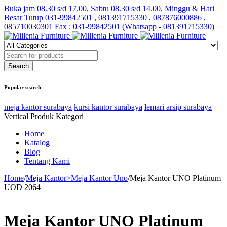
Buka jam 08.30 s/d 17.00, Sabtu 08.30 s/d 14.00, Minggu & Hari
Besar Tutup
031-99842501 , 081391715330 , 087876000886 ,
085710030301 Fax : 031-99842501 (Whatsapp - 081391715330)
Popular search
meja kantor surabaya
kursi kantor surabaya
lemari arsip surabaya
Vertical Produk Kategori
Home
Katalog
Blog
Tentang Kami
Home
/
Meja Kantor>Meja Kantor Uno
/
Meja Kantor UNO Platinum
UOD 2064
Meja Kantor UNO Platinum