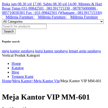
Buka jam 08.30 s/d 17.00, Sabtu 08.30 s/d 14.00, Minggu & Hari
Besar Tutup
031-99842501 , 081391715330 , 087876000886 ,
085710030301 Fax : 031-99842501 (Whatsapp - 081391715330)
Popular search
meja kantor surabaya
kursi kantor surabaya
lemari arsip surabaya
Vertical Produk Kategori
Home
Katalog
Blog
Tentang Kami
Home
/
Meja Kantor>Meja Kantor Vip
/
Meja Kantor VIP MM-601
Meja Kantor VIP MM-601