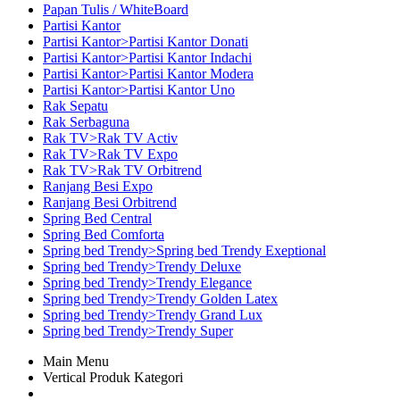
Papan Tulis / WhiteBoard
Partisi Kantor
Partisi Kantor>Partisi Kantor Donati
Partisi Kantor>Partisi Kantor Indachi
Partisi Kantor>Partisi Kantor Modera
Partisi Kantor>Partisi Kantor Uno
Rak Sepatu
Rak Serbaguna
Rak TV>Rak TV Activ
Rak TV>Rak TV Expo
Rak TV>Rak TV Orbitrend
Ranjang Besi Expo
Ranjang Besi Orbitrend
Spring Bed Central
Spring Bed Comforta
Spring bed Trendy>Spring bed Trendy Exeptional
Spring bed Trendy>Trendy Deluxe
Spring bed Trendy>Trendy Elegance
Spring bed Trendy>Trendy Golden Latex
Spring bed Trendy>Trendy Grand Lux
Spring bed Trendy>Trendy Super
Main Menu
Vertical Produk Kategori