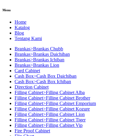
Menu
Home
Katalog
Blog
Tentang Kami
Brankas>Brankas Chubb
Brankas>Brankas Daichiban
Brankas>Brankas Ichiban
Brankas>Brankas Lion
Card Cabinet
Cash Box>Cash Box Daichiban
Cash Box>Cash Box Ichiban
Direction Cabinet
Filling Cabinet>Filling Cabinet Alba
Filling Cabinet>Filling Cabinet Brother
Filling Cabinet>Filling Cabinet Emporium
Filling Cabinet>Filling Cabinet Kozure
Filling Cabinet>Filling Cabinet Lion
Filling Cabinet>Filling Cabinet Tiger
Filling Cabinet>Filling Cabinet Vip
Fire Proof Cabinet