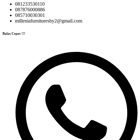
081233530110
087876000886
085710030301
milleniafurnituresby2@gmail.com
Balas Cepat !!!