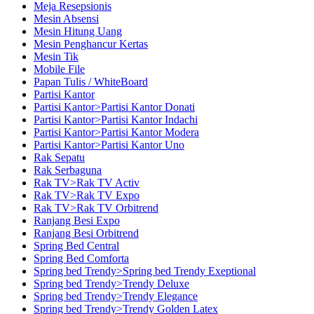
Meja Resepsionis
Mesin Absensi
Mesin Hitung Uang
Mesin Penghancur Kertas
Mesin Tik
Mobile File
Papan Tulis / WhiteBoard
Partisi Kantor
Partisi Kantor>Partisi Kantor Donati
Partisi Kantor>Partisi Kantor Indachi
Partisi Kantor>Partisi Kantor Modera
Partisi Kantor>Partisi Kantor Uno
Rak Sepatu
Rak Serbaguna
Rak TV>Rak TV Activ
Rak TV>Rak TV Expo
Rak TV>Rak TV Orbitrend
Ranjang Besi Expo
Ranjang Besi Orbitrend
Spring Bed Central
Spring Bed Comforta
Spring bed Trendy>Spring bed Trendy Exeptional
Spring bed Trendy>Trendy Deluxe
Spring bed Trendy>Trendy Elegance
Spring bed Trendy>Trendy Golden Latex