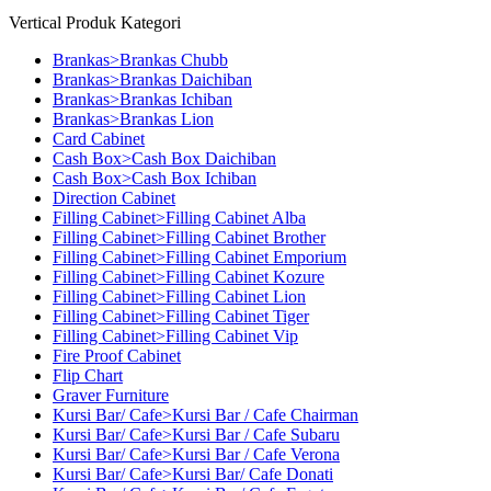
Vertical Produk Kategori
Brankas>Brankas Chubb
Brankas>Brankas Daichiban
Brankas>Brankas Ichiban
Brankas>Brankas Lion
Card Cabinet
Cash Box>Cash Box Daichiban
Cash Box>Cash Box Ichiban
Direction Cabinet
Filling Cabinet>Filling Cabinet Alba
Filling Cabinet>Filling Cabinet Brother
Filling Cabinet>Filling Cabinet Emporium
Filling Cabinet>Filling Cabinet Kozure
Filling Cabinet>Filling Cabinet Lion
Filling Cabinet>Filling Cabinet Tiger
Filling Cabinet>Filling Cabinet Vip
Fire Proof Cabinet
Flip Chart
Graver Furniture
Kursi Bar/ Cafe>Kursi Bar / Cafe Chairman
Kursi Bar/ Cafe>Kursi Bar / Cafe Subaru
Kursi Bar/ Cafe>Kursi Bar / Cafe Verona
Kursi Bar/ Cafe>Kursi Bar/ Cafe Donati