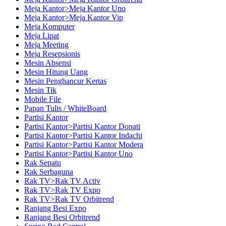
Meja Kantor>Meja Kantor Uno
Meja Kantor>Meja Kantor Vip
Meja Komputer
Meja Lipat
Meja Meeting
Meja Resepsionis
Mesin Absensi
Mesin Hitung Uang
Mesin Penghancur Kertas
Mesin Tik
Mobile File
Papan Tulis / WhiteBoard
Partisi Kantor
Partisi Kantor>Partisi Kantor Donati
Partisi Kantor>Partisi Kantor Indachi
Partisi Kantor>Partisi Kantor Modera
Partisi Kantor>Partisi Kantor Uno
Rak Sepatu
Rak Serbaguna
Rak TV>Rak TV Activ
Rak TV>Rak TV Expo
Rak TV>Rak TV Orbitrend
Ranjang Besi Expo
Ranjang Besi Orbitrend