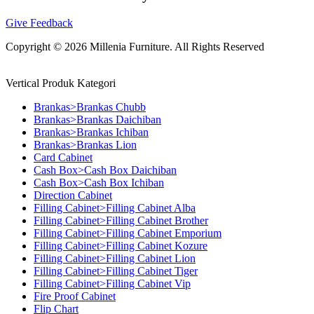
Give Feedback
Copyright © 2026 Millenia Furniture. All Rights Reserved
Vertical Produk Kategori
Brankas>Brankas Chubb
Brankas>Brankas Daichiban
Brankas>Brankas Ichiban
Brankas>Brankas Lion
Card Cabinet
Cash Box>Cash Box Daichiban
Cash Box>Cash Box Ichiban
Direction Cabinet
Filling Cabinet>Filling Cabinet Alba
Filling Cabinet>Filling Cabinet Brother
Filling Cabinet>Filling Cabinet Emporium
Filling Cabinet>Filling Cabinet Kozure
Filling Cabinet>Filling Cabinet Lion
Filling Cabinet>Filling Cabinet Tiger
Filling Cabinet>Filling Cabinet Vip
Fire Proof Cabinet
Flip Chart