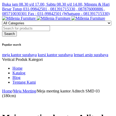
Buka jam 08.30 s/d 17.00, Sabtu 08.30 s/d 14.00, Minggu & Hari
Besar Tutup
031-99842501 , 081391715330 , 087876000886 ,
085710030301 Fax : 031-99842501 (Whatsapp - 081391715330)
Popular search
meja kantor surabaya
kursi kantor surabaya
lemari arsip surabaya
Vertical Produk Kategori
Home
Katalog
Blog
Tentang Kami
Home
/
Meja Meeting
/
Meja meeting kantor Aditech SMD 03
(180cm)