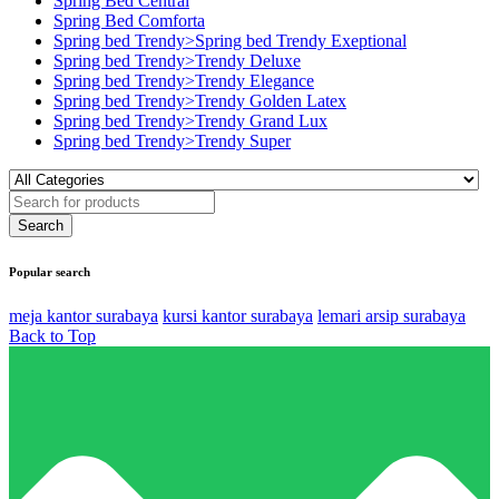
Spring Bed Central
Spring Bed Comforta
Spring bed Trendy>Spring bed Trendy Exeptional
Spring bed Trendy>Trendy Deluxe
Spring bed Trendy>Trendy Elegance
Spring bed Trendy>Trendy Golden Latex
Spring bed Trendy>Trendy Grand Lux
Spring bed Trendy>Trendy Super
Popular search
meja kantor surabaya
kursi kantor surabaya
lemari arsip surabaya
Back to Top