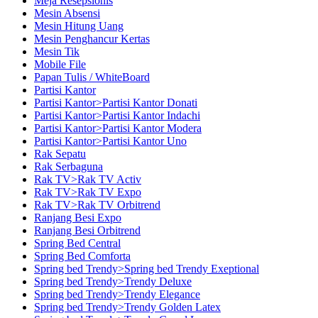
Meja Resepsionis
Mesin Absensi
Mesin Hitung Uang
Mesin Penghancur Kertas
Mesin Tik
Mobile File
Papan Tulis / WhiteBoard
Partisi Kantor
Partisi Kantor>Partisi Kantor Donati
Partisi Kantor>Partisi Kantor Indachi
Partisi Kantor>Partisi Kantor Modera
Partisi Kantor>Partisi Kantor Uno
Rak Sepatu
Rak Serbaguna
Rak TV>Rak TV Activ
Rak TV>Rak TV Expo
Rak TV>Rak TV Orbitrend
Ranjang Besi Expo
Ranjang Besi Orbitrend
Spring Bed Central
Spring Bed Comforta
Spring bed Trendy>Spring bed Trendy Exeptional
Spring bed Trendy>Trendy Deluxe
Spring bed Trendy>Trendy Elegance
Spring bed Trendy>Trendy Golden Latex