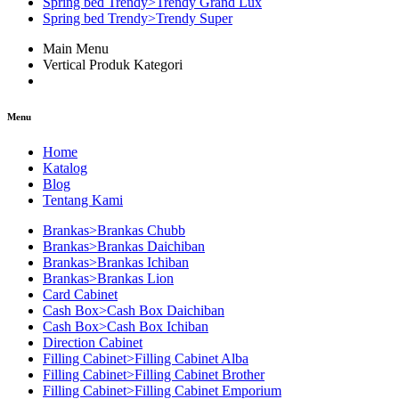
Spring bed Trendy>Trendy Grand Lux
Spring bed Trendy>Trendy Super
Main Menu
Vertical Produk Kategori
Menu
Home
Katalog
Blog
Tentang Kami
Brankas>Brankas Chubb
Brankas>Brankas Daichiban
Brankas>Brankas Ichiban
Brankas>Brankas Lion
Card Cabinet
Cash Box>Cash Box Daichiban
Cash Box>Cash Box Ichiban
Direction Cabinet
Filling Cabinet>Filling Cabinet Alba
Filling Cabinet>Filling Cabinet Brother
Filling Cabinet>Filling Cabinet Emporium