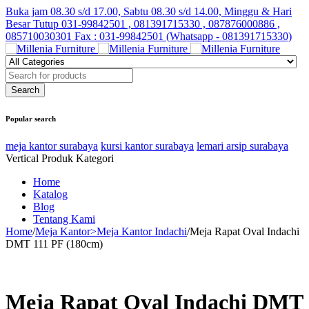
Buka jam 08.30 s/d 17.00, Sabtu 08.30 s/d 14.00, Minggu & Hari
Besar Tutup
031-99842501 , 081391715330 , 087876000886 ,
085710030301 Fax : 031-99842501 (Whatsapp - 081391715330)
Popular search
meja kantor surabaya
kursi kantor surabaya
lemari arsip surabaya
Vertical Produk Kategori
Home
Katalog
Blog
Tentang Kami
Home
/
Meja Kantor>Meja Kantor Indachi
/
Meja Rapat Oval Indachi
DMT 111 PF (180cm)
Meja Rapat Oval Indachi DMT