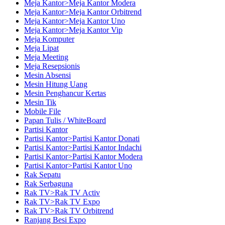
Meja Kantor>Meja Kantor Modera
Meja Kantor>Meja Kantor Orbitrend
Meja Kantor>Meja Kantor Uno
Meja Kantor>Meja Kantor Vip
Meja Komputer
Meja Lipat
Meja Meeting
Meja Resepsionis
Mesin Absensi
Mesin Hitung Uang
Mesin Penghancur Kertas
Mesin Tik
Mobile File
Papan Tulis / WhiteBoard
Partisi Kantor
Partisi Kantor>Partisi Kantor Donati
Partisi Kantor>Partisi Kantor Indachi
Partisi Kantor>Partisi Kantor Modera
Partisi Kantor>Partisi Kantor Uno
Rak Sepatu
Rak Serbaguna
Rak TV>Rak TV Activ
Rak TV>Rak TV Expo
Rak TV>Rak TV Orbitrend
Ranjang Besi Expo