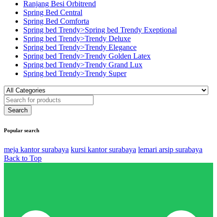
Ranjang Besi Orbitrend
Spring Bed Central
Spring Bed Comforta
Spring bed Trendy>Spring bed Trendy Exeptional
Spring bed Trendy>Trendy Deluxe
Spring bed Trendy>Trendy Elegance
Spring bed Trendy>Trendy Golden Latex
Spring bed Trendy>Trendy Grand Lux
Spring bed Trendy>Trendy Super
Popular search
meja kantor surabaya
kursi kantor surabaya
lemari arsip surabaya
Back to Top