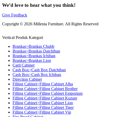
We’d love to hear what you think!
Give Feedback
Copyright © 2026 Millenia Furniture. All Rights Reserved
Vertical Produk Kategori
Brankas>Brankas Chubb
Brankas>Brankas Daichiban
Brankas>Brankas Ichiban
Brankas>Brankas Lion
Card Cabinet
Cash Box>Cash Box Daichiban
Cash Box>Cash Box Ichiban
Direction Cabinet
Filling Cabinet>Filling Cabinet Alba
Filling Cabinet>Filling Cabinet Brother
Filling Cabinet>Filling Cabinet Emporium
Filling Cabinet>Filling Cabinet Kozure
Filling Cabinet>Filling Cabinet Lion
Filling Cabinet>Filling Cabinet Tiger
Filling Cabinet>Filling Cabinet Vip
Fire Proof Cabinet