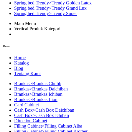
Spring bed Trendy>Trendy Golden Latex
Spring bed Trendy>Trendy Grand Lux
Spring bed Trendy>Trendy Super
Main Menu
Vertical Produk Kategori
Menu
Home
Katalog
Blog
Tentang Kami
Brankas>Brankas Chubb
Brankas>Brankas Daichiban
Brankas>Brankas Ichiban
Brankas>Brankas Lion
Card Cabinet
Cash Box>Cash Box Daichiban
Cash Box>Cash Box Ichiban
Direction Cabinet
Filling Cabinet>Filling Cabinet Alba
Filling Cabinet>Filling Cabinet Brother