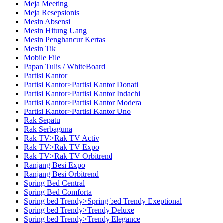
Meja Meeting
Meja Resepsionis
Mesin Absensi
Mesin Hitung Uang
Mesin Penghancur Kertas
Mesin Tik
Mobile File
Papan Tulis / WhiteBoard
Partisi Kantor
Partisi Kantor>Partisi Kantor Donati
Partisi Kantor>Partisi Kantor Indachi
Partisi Kantor>Partisi Kantor Modera
Partisi Kantor>Partisi Kantor Uno
Rak Sepatu
Rak Serbaguna
Rak TV>Rak TV Activ
Rak TV>Rak TV Expo
Rak TV>Rak TV Orbitrend
Ranjang Besi Expo
Ranjang Besi Orbitrend
Spring Bed Central
Spring Bed Comforta
Spring bed Trendy>Spring bed Trendy Exeptional
Spring bed Trendy>Trendy Deluxe
Spring bed Trendy>Trendy Elegance