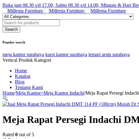
Buka jam 08.30 s/d 17.00, Sabtu 08.30 s/d 14.00, Minggu & Hari Be
Popular search
meja kantor surabaya
kursi kantor surabaya
lemari arsip surabaya
Vertical Produk Kategori
Home
Katalog
Blog
Tentang Kami
Home
/
Meja Kantor>Meja Kantor Indachi
/
Meja Rapat Persegi Indac
Meja Rapat Persegi Indachi D
Rated
0
out of 5