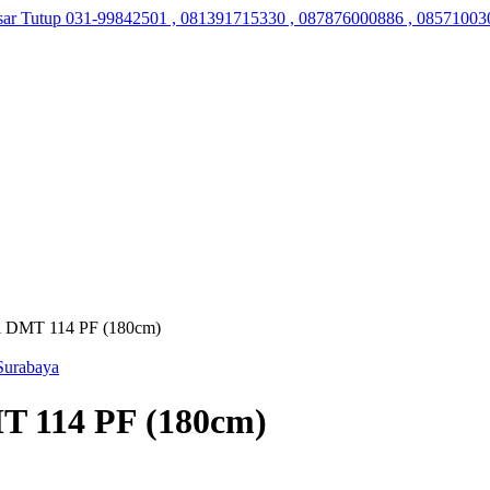
sar Tutup
031-99842501 , 081391715330 , 087876000886 , 08571003
hi DMT 114 PF (180cm)
MT 114 PF (180cm)