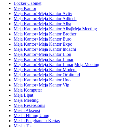
Locker Cabinet
Meja Kantor
Meja Kantor>Meja Kantor Activ
Meja Kantor>Meja Kantor Aditech
Meja Kantor>Meja Kantor Alba
Meja Kantor>Meja Kantor Alba|Meja Meeting
Meja Kantor>Meja Kantor Brother
Meja Kantor>Meja Kantor Euro
Meja Kantor>Meja Kantor Expo
Meja Kantor>Meja Kantor Indachi
Meja Kantor>Meja Kantor Lion
Meja Kantor>Meja Kantor Lunar
Meja Kantor>Meja Kantor Lunar|Meja Meeting
Meja Kantor>Meja Kantor Modera
Meja Kantor>Meja Kantor Orbitrend
Meja Kantor>Meja Kantor Uno
Meja Kantor>Meja Kantor Vip
Meja Komputer
Meja Lipat
Meja Meeting
Meja Resepsionis
Mesin Absensi
Mesin Hitung Uang
Mesin Penghancur Kertas
Mesin Tik