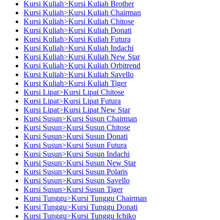
Kursi Kuliah>Kursi Kuliah Brother
Kursi Kuliah>Kursi Kuliah Chairman
Kursi Kuliah>Kursi Kuliah Chitose
Kursi Kuliah>Kursi Kuliah Donati
Kursi Kuliah>Kursi Kuliah Futura
Kursi Kuliah>Kursi Kuliah Indachi
Kursi Kuliah>Kursi Kuliah New Star
Kursi Kuliah>Kursi Kuliah Orbitrend
Kursi Kuliah>Kursi Kuliah Savello
Kursi Kuliah>Kursi Kuliah Tiger
Kursi Lipat>Kursi Lipat Chitose
Kursi Lipat>Kursi Lipat Futura
Kursi Lipat>Kursi Lipat New Star
Kursi Susun>Kursi Susun Chairman
Kursi Susun>Kursi Susun Chitose
Kursi Susun>Kursi Susun Donati
Kursi Susun>Kursi Susun Futura
Kursi Susun>Kursi Susun Indachi
Kursi Susun>Kursi Susun New Star
Kursi Susun>Kursi Susun Polaris
Kursi Susun>Kursi Susun Savello
Kursi Susun>Kursi Susun Tiger
Kursi Tunggu>Kursi Tunggu Chairman
Kursi Tunggu>Kursi Tunggu Donati
Kursi Tunggu>Kursi Tunggu Ichiko