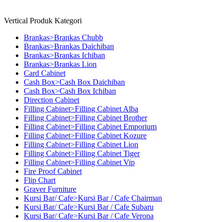
Vertical Produk Kategori
Brankas>Brankas Chubb
Brankas>Brankas Daichiban
Brankas>Brankas Ichiban
Brankas>Brankas Lion
Card Cabinet
Cash Box>Cash Box Daichiban
Cash Box>Cash Box Ichiban
Direction Cabinet
Filling Cabinet>Filling Cabinet Alba
Filling Cabinet>Filling Cabinet Brother
Filling Cabinet>Filling Cabinet Emporium
Filling Cabinet>Filling Cabinet Kozure
Filling Cabinet>Filling Cabinet Lion
Filling Cabinet>Filling Cabinet Tiger
Filling Cabinet>Filling Cabinet Vip
Fire Proof Cabinet
Flip Chart
Graver Furniture
Kursi Bar/ Cafe>Kursi Bar / Cafe Chairman
Kursi Bar/ Cafe>Kursi Bar / Cafe Subaru
Kursi Bar/ Cafe>Kursi Bar / Cafe Verona