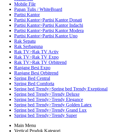
Mobile File
Papan Tulis / WhiteBoard
Partisi Kantor
Partisi Kantor>Partisi Kantor Donati
Partisi Kantor>Partisi Kantor Indachi
Partisi Kantor>Partisi Kantor Modera
Partisi Kantor>Partisi Kantor Uno
Rak Sepatu
Rak Serbaguna
Rak TV>Rak TV Activ
Rak TV>Rak TV Expo
Rak TV>Rak TV Orbitrend
Ranjang Besi Expo
Ranjang Besi Orbitrend
Spring Bed Central
Spring Bed Comforta
Spring bed Trendy>Spring bed Trendy Exeptional
Spring bed Trendy>Trendy Deluxe
Spring bed Trendy>Trendy Elegance
Spring bed Trendy>Trendy Golden Latex
Spring bed Trendy>Trendy Grand Lux
Spring bed Trendy>Trendy Super
Main Menu
Vertical Produk Kategori