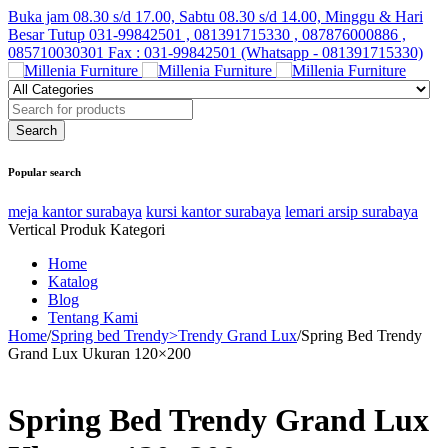
Buka jam 08.30 s/d 17.00, Sabtu 08.30 s/d 14.00, Minggu & Hari
Besar Tutup
031-99842501 , 081391715330 , 087876000886 ,
085710030301 Fax : 031-99842501 (Whatsapp - 081391715330)
Popular search
meja kantor surabaya
kursi kantor surabaya
lemari arsip surabaya
Vertical Produk Kategori
Home
Katalog
Blog
Tentang Kami
Home
/
Spring bed Trendy>Trendy Grand Lux
/
Spring Bed Trendy
Grand Lux Ukuran 120×200
Spring Bed Trendy Grand Lux