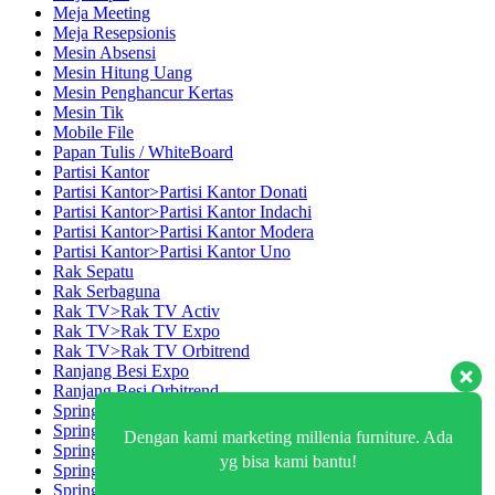
Meja Meeting
Meja Resepsionis
Mesin Absensi
Mesin Hitung Uang
Mesin Penghancur Kertas
Mesin Tik
Mobile File
Papan Tulis / WhiteBoard
Partisi Kantor
Partisi Kantor>Partisi Kantor Donati
Partisi Kantor>Partisi Kantor Indachi
Partisi Kantor>Partisi Kantor Modera
Partisi Kantor>Partisi Kantor Uno
Rak Sepatu
Rak Serbaguna
Rak TV>Rak TV Activ
Rak TV>Rak TV Expo
Rak TV>Rak TV Orbitrend
Ranjang Besi Expo
Ranjang Besi Orbitrend
Spring Bed Central
Spring Bed Comforta
Dengan kami marketing millenia furniture. Ada
Spring bed Trendy>Spring bed Trendy Exeptional
yg bisa kami bantu!
Spring bed Trendy>Trendy Deluxe
Spring bed Trendy>Trendy Elegance