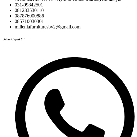
031-99842501
081233530110
087876000886
085710030301
milleniafurnituresby2@gmail.com
Balas Cepat !!!