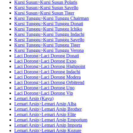
Kursi Susun>Kursi Susun Polaris
Kursi Susun>Kursi Susun Savello
Kursi Susun>Kursi Susun Tiger
Kursi Tunggu>Kursi Tunggu Chairman
Kursi Tunggu>Kursi Tunggu Donati
Kursi Tunggu>Kursi Tunggu Ichiko
Kursi Tunggu>Kursi Tunggu Indachi
Kursi Tunggu>Kursi Tunggu Savello
Kursi Tunggu>Kursi Tunggu Tiger
Kursi Tunggu>Kursi Tunggu Verona
Laci Dorong>Laci Dorong Donati
Laci Dorong>Laci Dorong Expo
Laci Dorong>Laci Dorong Highpoint
Laci Dorong>Laci Dorong Indachi
Laci Dorong>Laci Dorong Modera
Laci Dorong>Laci Dorong Orbitrend
Laci Dorong>Laci Dorong Uno
Laci Dorong>Laci Dorong Vip
Lemari Arsip (Kayu)
Lemari Arsip>Lemari Arsip Alba
Lemari Arsip>Lemari Arsip Brother
Lemari Arsip>Lemari Arsip Elite
Lemari Arsip>Lemari Arsip Emporium
Lemari Arsip>Lemari Arsip Importa
Lemari Arsip>Lemari Arsip Kozure