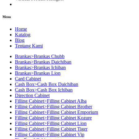
Menu
Home
Katalog
Blog
Tentang Kami
Brankas>Brankas Chubb
Brankas>Brankas Daichiban
Brankas>Brankas Ichiban
Brankas>Brankas Lion
Card Cabinet
Cash Box>Cash Box Daichiban
Cash Box>Cash Box Ichiban
Direction Cabinet
Filling Cabinet>Filling Cabinet Alba
Filling Cabinet>Filling Cabinet Brother
Filling Cabinet>Filling Cabinet Emporium
Filling Cabinet>Filling Cabinet Kozure
Filling Cabinet>Filling Cabinet Lion
Filling Cabinet>Filling Cabinet Tiger
Filling Cabinet>Filling Cabinet Vip