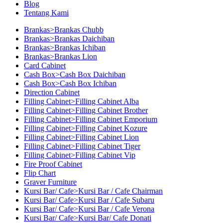
Blog
Tentang Kami
Brankas>Brankas Chubb
Brankas>Brankas Daichiban
Brankas>Brankas Ichiban
Brankas>Brankas Lion
Card Cabinet
Cash Box>Cash Box Daichiban
Cash Box>Cash Box Ichiban
Direction Cabinet
Filling Cabinet>Filling Cabinet Alba
Filling Cabinet>Filling Cabinet Brother
Filling Cabinet>Filling Cabinet Emporium
Filling Cabinet>Filling Cabinet Kozure
Filling Cabinet>Filling Cabinet Lion
Filling Cabinet>Filling Cabinet Tiger
Filling Cabinet>Filling Cabinet Vip
Fire Proof Cabinet
Flip Chart
Graver Furniture
Kursi Bar/ Cafe>Kursi Bar / Cafe Chairman
Kursi Bar/ Cafe>Kursi Bar / Cafe Subaru
Kursi Bar/ Cafe>Kursi Bar / Cafe Verona
Kursi Bar/ Cafe>Kursi Bar/ Cafe Donati