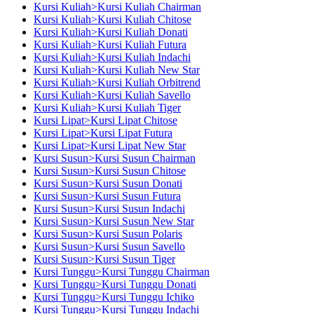
Kursi Kuliah>Kursi Kuliah Chairman
Kursi Kuliah>Kursi Kuliah Chitose
Kursi Kuliah>Kursi Kuliah Donati
Kursi Kuliah>Kursi Kuliah Futura
Kursi Kuliah>Kursi Kuliah Indachi
Kursi Kuliah>Kursi Kuliah New Star
Kursi Kuliah>Kursi Kuliah Orbitrend
Kursi Kuliah>Kursi Kuliah Savello
Kursi Kuliah>Kursi Kuliah Tiger
Kursi Lipat>Kursi Lipat Chitose
Kursi Lipat>Kursi Lipat Futura
Kursi Lipat>Kursi Lipat New Star
Kursi Susun>Kursi Susun Chairman
Kursi Susun>Kursi Susun Chitose
Kursi Susun>Kursi Susun Donati
Kursi Susun>Kursi Susun Futura
Kursi Susun>Kursi Susun Indachi
Kursi Susun>Kursi Susun New Star
Kursi Susun>Kursi Susun Polaris
Kursi Susun>Kursi Susun Savello
Kursi Susun>Kursi Susun Tiger
Kursi Tunggu>Kursi Tunggu Chairman
Kursi Tunggu>Kursi Tunggu Donati
Kursi Tunggu>Kursi Tunggu Ichiko
Kursi Tunggu>Kursi Tunggu Indachi