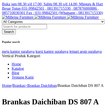
Buka jam 08.30 s/d 17.00, Sabtu 08.30 s/d 14.00, Minggu & Hari
Besar Tutup
031-99842501 , 081391715330 , 087876000886 ,
085710030301 Fax : 031-99842501 (Whatsapp - 081391715330)
Popular search
meja kantor surabaya
kursi kantor surabaya
lemari arsip surabaya
Vertical Produk Kategori
Home
Katalog
Blog
Tentang Kami
Home
/
Brankas>Brankas Daichiban
/
Brankas Daichiban DS 807 A
Brankas Daichiban DS 807 A