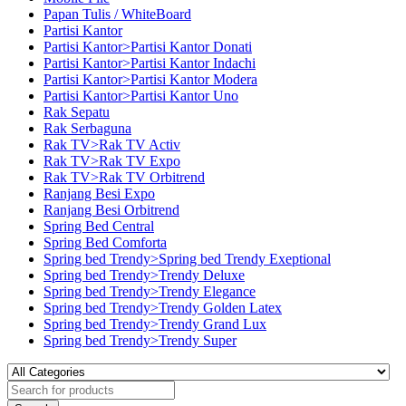
Papan Tulis / WhiteBoard
Partisi Kantor
Partisi Kantor>Partisi Kantor Donati
Partisi Kantor>Partisi Kantor Indachi
Partisi Kantor>Partisi Kantor Modera
Partisi Kantor>Partisi Kantor Uno
Rak Sepatu
Rak Serbaguna
Rak TV>Rak TV Activ
Rak TV>Rak TV Expo
Rak TV>Rak TV Orbitrend
Ranjang Besi Expo
Ranjang Besi Orbitrend
Spring Bed Central
Spring Bed Comforta
Spring bed Trendy>Spring bed Trendy Exeptional
Spring bed Trendy>Trendy Deluxe
Spring bed Trendy>Trendy Elegance
Spring bed Trendy>Trendy Golden Latex
Spring bed Trendy>Trendy Grand Lux
Spring bed Trendy>Trendy Super