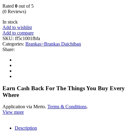
Rated
0
out of 5
(0 Reviews)
In stock
Add to wishlist
Add to compare
SKU:
ff5c1001fbfa
Categories:
Brankas>Brankas Daichiban
Share:
Earn Cash Back For The Things You Buy Every
Where
Application via Merto.
Terms & Conditions
.
View more
Description