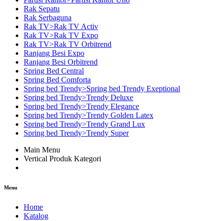
Rak Sepatu
Rak Serbaguna
Rak TV>Rak TV Activ
Rak TV>Rak TV Expo
Rak TV>Rak TV Orbitrend
Ranjang Besi Expo
Ranjang Besi Orbitrend
Spring Bed Central
Spring Bed Comforta
Spring bed Trendy>Spring bed Trendy Exeptional
Spring bed Trendy>Trendy Deluxe
Spring bed Trendy>Trendy Elegance
Spring bed Trendy>Trendy Golden Latex
Spring bed Trendy>Trendy Grand Lux
Spring bed Trendy>Trendy Super
Main Menu
Vertical Produk Kategori
Menu
Home
Katalog