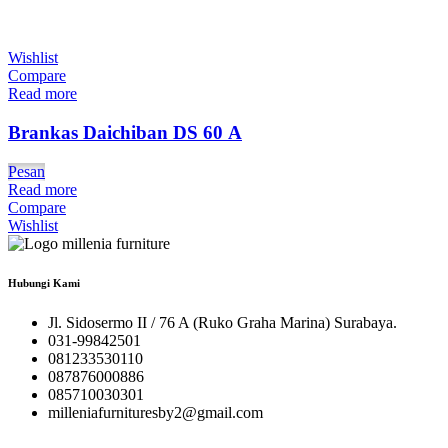
Wishlist
Compare
Read more
Brankas Daichiban DS 60 A
Pesan
Read more
Compare
Wishlist
Hubungi Kami
Jl. Sidosermo II / 76 A (Ruko Graha Marina) Surabaya.
031-99842501
081233530110
087876000886
085710030301
milleniafurnituresby2@gmail.com