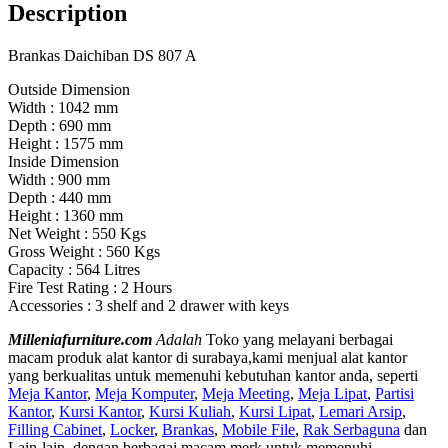
Description
Brankas Daichiban DS 807 A
Outside Dimension
Width : 1042 mm
Depth : 690 mm
Height : 1575 mm
Inside Dimension
Width : 900 mm
Depth : 440 mm
Height : 1360 mm
Net Weight : 550 Kgs
Gross Weight : 560 Kgs
Capacity : 564 Litres
Fire Test Rating : 2 Hours
Accessories : 3 shelf and 2 drawer with keys
Milleniafurniture.com
Adalah
Toko yang melayani berbagai
macam produk alat kantor di surabaya,kami menjual alat kantor
yang berkualitas untuk memenuhi kebutuhan kantor anda, seperti
Meja Kantor
,
Meja Komputer
,
Meja Meeting
,
Meja Lipat
,
Partisi
Kantor
,
Kursi Kantor
,
Kursi Kuliah
,
Kursi Lipat
,
Lemari Arsip
,
Filling Cabinet
,
Locker
,
Brankas
,
Mobile File
,
Rak Serbaguna
dan
Lain-lain, dengan berbagai macam merk untuk memenuhi