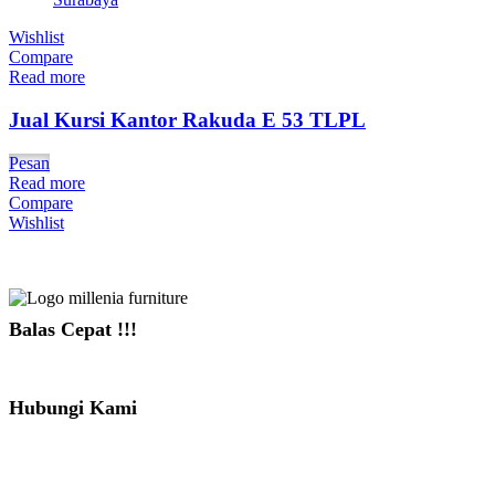
Wishlist
Compare
Read more
Jual Kursi Kantor Rakuda E 53 TLPL
Pesan
Read more
Compare
Wishlist
Balas Cepat !!!
081391715330
Hubungi Kami
Jl. Sidosermo II / 76 A (Ruko Graha Marina) Surabaya.
031-99842501
081233530110