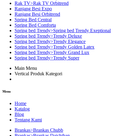
Rak TV>Rak TV Orbitrend
Ranjang Besi Expo
Ranjang Besi Orbitrend
Spring Bed Central
Spring Bed Comforta
Spring bed Trendy>Spring bed Trendy Exeptional
Spring bed Trendy>Trendy Deluxe
Spring bed Trendy>Trendy Elegance
Spring bed Trendy>Trendy Golden Latex
Spring bed Trendy>Trendy Grand Lux
Spring bed Trendy>Trendy Super
Main Menu
Vertical Produk Kategori
Menu
Home
Katalog
Blog
Tentang Kami
Brankas>Brankas Chubb
Brankas>Brankas Daichiban