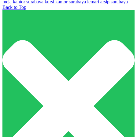
meja kantor surabaya
kursi kantor surabaya
lemari arsip surabaya
Back to Top