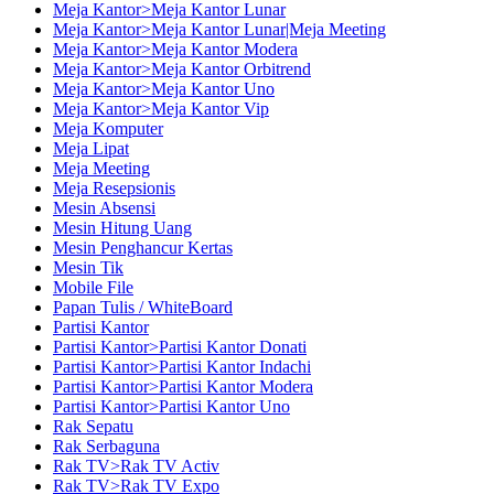
Meja Kantor>Meja Kantor Lunar
Meja Kantor>Meja Kantor Lunar|Meja Meeting
Meja Kantor>Meja Kantor Modera
Meja Kantor>Meja Kantor Orbitrend
Meja Kantor>Meja Kantor Uno
Meja Kantor>Meja Kantor Vip
Meja Komputer
Meja Lipat
Meja Meeting
Meja Resepsionis
Mesin Absensi
Mesin Hitung Uang
Mesin Penghancur Kertas
Mesin Tik
Mobile File
Papan Tulis / WhiteBoard
Partisi Kantor
Partisi Kantor>Partisi Kantor Donati
Partisi Kantor>Partisi Kantor Indachi
Partisi Kantor>Partisi Kantor Modera
Partisi Kantor>Partisi Kantor Uno
Rak Sepatu
Rak Serbaguna
Rak TV>Rak TV Activ
Rak TV>Rak TV Expo