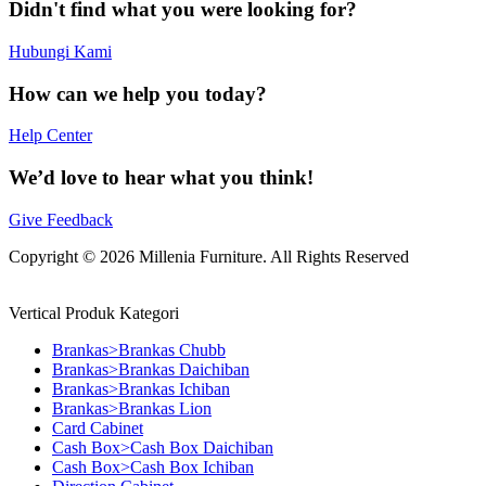
Didn't find what you were looking for?
Hubungi Kami
How can we help you today?
Help Center
We’d love to hear what you think!
Give Feedback
Copyright © 2026 Millenia Furniture. All Rights Reserved
Vertical Produk Kategori
Brankas>Brankas Chubb
Brankas>Brankas Daichiban
Brankas>Brankas Ichiban
Brankas>Brankas Lion
Card Cabinet
Cash Box>Cash Box Daichiban
Cash Box>Cash Box Ichiban