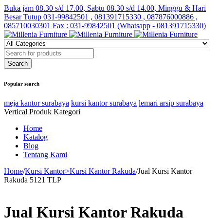
Buka jam 08.30 s/d 17.00, Sabtu 08.30 s/d 14.00, Minggu & Hari
Besar Tutup
031-99842501 , 081391715330 , 087876000886 ,
085710030301 Fax : 031-99842501 (Whatsapp - 081391715330)
Popular search
meja kantor surabaya
kursi kantor surabaya
lemari arsip surabaya
Vertical Produk Kategori
Home
Katalog
Blog
Tentang Kami
Home
/
Kursi Kantor>Kursi Kantor Rakuda
/
Jual Kursi Kantor
Rakuda 5121 TLP
Jual Kursi Kantor Rakuda