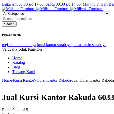
Buka jam 08.30 s/d 17.00, Sabtu 08.30 s/d 14.00, Minggu & Hari Be
Popular search
meja kantor surabaya
kursi kantor surabaya
lemari arsip surabaya
Vertical Produk Kategori
Home
Katalog
Blog
Tentang Kami
Home
/
Kursi Kantor>Kursi Kantor Rakuda
/
Jual Kursi Kantor Rakud
Jual Kursi Kantor Rakuda 603
Rated
0
out of 5