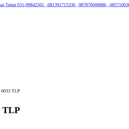
sar Tutup
031-99842501 , 081391715330 , 087876000886 , 08571003
a 6033 TLP
3 TLP