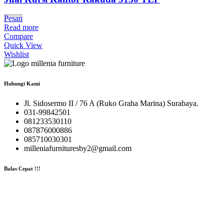
Pesan
Read more
Compare
Quick View
Wishlist
Hubungi Kami
Jl. Sidosermo II / 76 A (Ruko Graha Marina) Surabaya.
031-99842501
081233530110
087876000886
085710030301
milleniafurnituresby2@gmail.com
Balas Cepat !!!